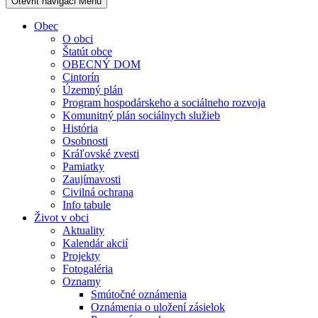
Otevřit navigaci
Menu
Obec
O obci
Štatút obce
OBECNÝ DOM
Cintorín
Územný plán
Program hospodárskeho a sociálneho rozvoja
Komunitný plán sociálnych služieb
História
Osobnosti
Kráľovské zvesti
Pamiatky
Zaujímavosti
Civilná ochrana
Info tabule
Život v obci
Aktuality
Kalendár akcií
Projekty
Fotogaléria
Oznamy
Smútočné oznámenia
Oznámenia o uložení zásielok