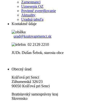
Zamestnanci
Uznesenia OZ
Povinné zverejňovanie
Aktuality
Uradná tabuľa
Kontaktné údaje
urad@kralovaprisenci.sk
02 2129 2210
JUDr. Dušan Šebok, starosta obce
Obecný úrad
Kráľová pri Senci
Záhumenská 326/23
90050 Kráľová pri Senci
Bratislavský samosprávny kraj
Slovensko