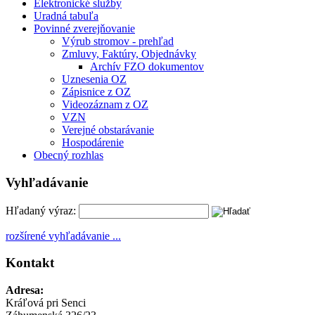
Elektronické služby
Uradná tabuľa
Povinné zverejňovanie
Výrub stromov - prehľad
Zmluvy, Faktúry, Objednávky
Archív FZO dokumentov
Uznesenia OZ
Zápisnice z OZ
Videozáznam z OZ
VZN
Verejné obstarávanie
Hospodárenie
Obecný rozhlas
Vyhľadávanie
Hľadaný výraz:
rozšírené vyhľadávanie ...
Kontakt
Adresa:
Kráľová pri Senci