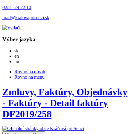
02/21 29 22 10
urad@kralovaprisenci.sk
Výber jazyka
Slovensky
sk
English
en
Magyar
hu
Rovno na obsah
Rovno na menu
Zmluvy, Faktúry, Objednávky
- Faktúry - Detail faktúry
DF2019/258