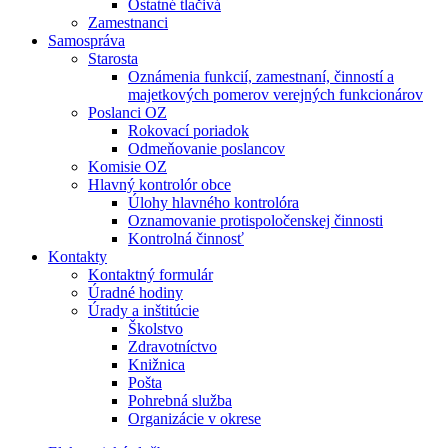
Ostatné tlačivá
Zamestnanci
Samospráva
Starosta
Oznámenia funkcií, zamestnaní, činností a
majetkových pomerov verejných funkcionárov
Poslanci OZ
Rokovací poriadok
Odmeňovanie poslancov
Komisie OZ
Hlavný kontrolór obce
Úlohy hlavného kontrolóra
Oznamovanie protispoločenskej činnosti
Kontrolná činnosť
Kontakty
Kontaktný formulár
Úradné hodiny
Úrady a inštitúcie
Školstvo
Zdravotníctvo
Knižnica
Pošta
Pohrebná služba
Organizácie v okrese