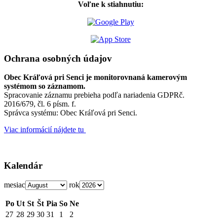
Voľne k stiahnutiu:
Ochrana osobných údajov
Obec Kráľová pri Senci je monitorovnaná kamerovým
systémom so záznamom.
Spracovanie záznamu prebieha podľa nariadenia GDPRč.
2016/679, čl. 6 písm. f.
Správca systému: Obec Kráľová pri Senci.
Viac informácií nájdete tu
Kalendár
mesiac
rok
Po
Ut
St
Št
Pia
So
Ne
27
28
29
30
31
1
2