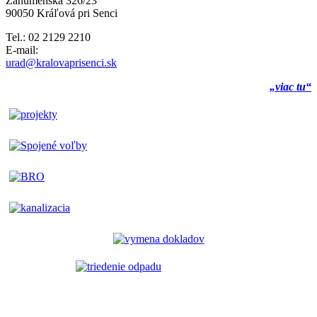
Záhumenská 326/23
90050 Kráľová pri Senci
Tel.: 02 2129 2210
E-mail:
urad@kralovaprisenci.sk
„viac tu“