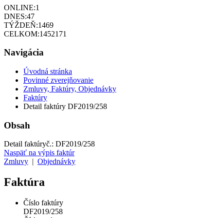
ONLINE:
1
DNES:
47
TÝŽDEŇ:
1469
CELKOM:
1452171
Navigácia
Úvodná stránka
Povinné zverejňovanie
Zmluvy, Faktúry, Objednávky
Faktúry
Detail faktúry DF2019/258
Obsah
Detail faktúry
č.:
DF2019/258
Naspäť na výpis faktúr
Zmluvy
|
Objednávky
Faktúra
Číslo faktúry
DF2019/258