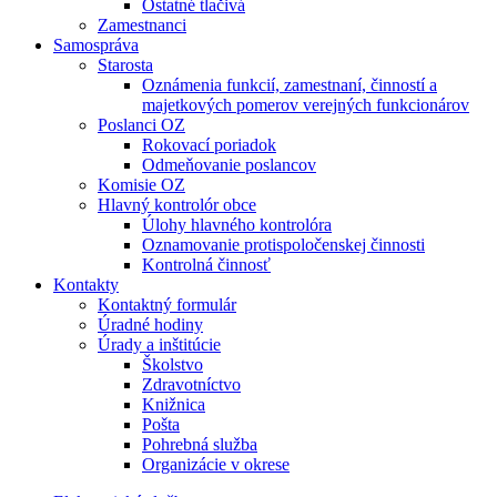
Ostatné tlačivá
Zamestnanci
Samospráva
Starosta
Oznámenia funkcií, zamestnaní, činností a
majetkových pomerov verejných funkcionárov
Poslanci OZ
Rokovací poriadok
Odmeňovanie poslancov
Komisie OZ
Hlavný kontrolór obce
Úlohy hlavného kontrolóra
Oznamovanie protispoločenskej činnosti
Kontrolná činnosť
Kontakty
Kontaktný formulár
Úradné hodiny
Úrady a inštitúcie
Školstvo
Zdravotníctvo
Knižnica
Pošta
Pohrebná služba
Organizácie v okrese