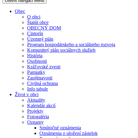
Otevřit navigaci
Menu
Obec
O obci
Štatút obce
OBECNÝ DOM
Cintorín
Územný plán
Program hospodárskeho a sociálneho rozvoja
Komunitný plán sociálnych služieb
História
Osobnosti
Kráľovské zvesti
Pamiatky
Zaujímavosti
Civilná ochrana
Info tabule
Život v obci
Aktuality
Kalendár akcií
Projekty
Fotogaléria
Oznamy
Smútočné oznámenia
Oznámenia o uložení zásielok