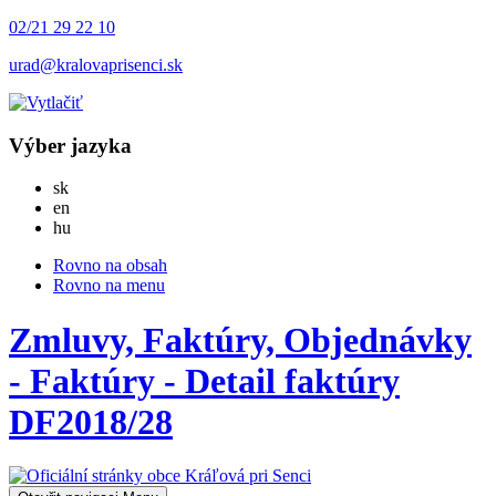
02/21 29 22 10
urad@kralovaprisenci.sk
Výber jazyka
Slovensky
sk
English
en
Magyar
hu
Rovno na obsah
Rovno na menu
Zmluvy, Faktúry, Objednávky
- Faktúry - Detail faktúry
DF2018/28