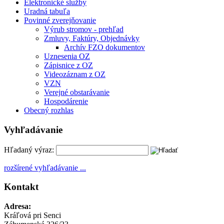
Elektronické služby
Uradná tabuľa
Povinné zverejňovanie
Výrub stromov - prehľad
Zmluvy, Faktúry, Objednávky
Archív FZO dokumentov
Uznesenia OZ
Zápisnice z OZ
Videozáznam z OZ
VZN
Verejné obstarávanie
Hospodárenie
Obecný rozhlas
Vyhľadávanie
Hľadaný výraz:
rozšírené vyhľadávanie ...
Kontakt
Adresa:
Kráľová pri Senci