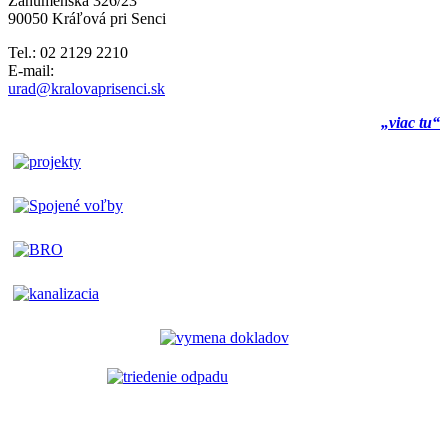
Záhumenská 326/23
90050 Kráľová pri Senci
Tel.: 02 2129 2210
E-mail:
urad@kralovaprisenci.sk
„viac tu“