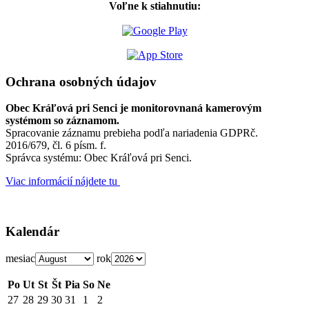
Voľne k stiahnutiu:
Ochrana osobných údajov
Obec Kráľová pri Senci je monitorovnaná kamerovým
systémom so záznamom.
Spracovanie záznamu prebieha podľa nariadenia GDPRč.
2016/679, čl. 6 písm. f.
Správca systému: Obec Kráľová pri Senci.
Viac informácií nájdete tu
Kalendár
mesiac
rok
Po
Ut
St
Št
Pia
So
Ne
27
28
29
30
31
1
2