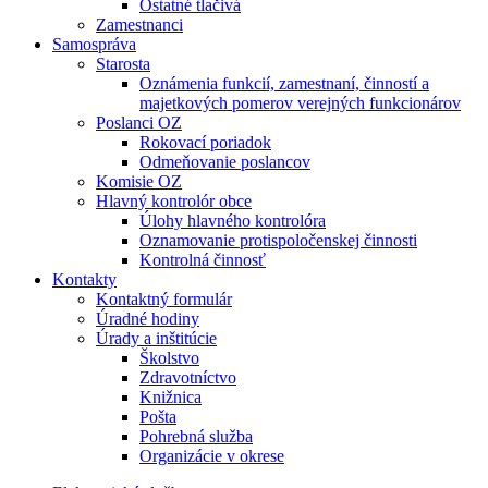
Ostatné tlačivá
Zamestnanci
Samospráva
Starosta
Oznámenia funkcií, zamestnaní, činností a
majetkových pomerov verejných funkcionárov
Poslanci OZ
Rokovací poriadok
Odmeňovanie poslancov
Komisie OZ
Hlavný kontrolór obce
Úlohy hlavného kontrolóra
Oznamovanie protispoločenskej činnosti
Kontrolná činnosť
Kontakty
Kontaktný formulár
Úradné hodiny
Úrady a inštitúcie
Školstvo
Zdravotníctvo
Knižnica
Pošta
Pohrebná služba
Organizácie v okrese