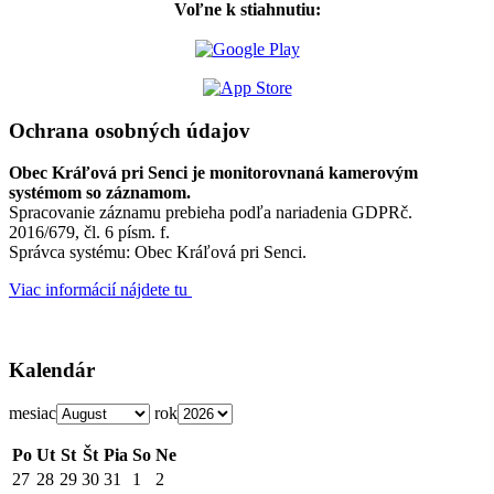
Voľne k stiahnutiu:
Ochrana osobných údajov
Obec Kráľová pri Senci je monitorovnaná kamerovým
systémom so záznamom.
Spracovanie záznamu prebieha podľa nariadenia GDPRč.
2016/679, čl. 6 písm. f.
Správca systému: Obec Kráľová pri Senci.
Viac informácií nájdete tu
Kalendár
mesiac
rok
Po
Ut
St
Št
Pia
So
Ne
27
28
29
30
31
1
2