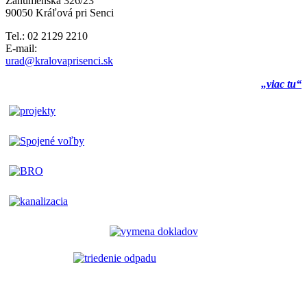
Záhumenská 326/23
90050 Kráľová pri Senci
Tel.: 02 2129 2210
E-mail:
urad@kralovaprisenci.sk
„viac tu“