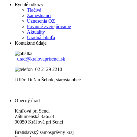
Rychlé odkazy
Tlačivá
Zamestnanci
Uznesenia OZ
Povinné zverejňovanie
Aktuality
Uradná tabuľa
Kontaktné údaje
urad@kralovaprisenci.sk
02 2129 2210
JUDr. Dušan Šebok, starosta obce
Obecný úrad
Kráľová pri Senci
Záhumenská 326/23
90050 Kráľová pri Senci
Bratislavský samosprávny kraj