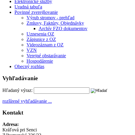
Elektronické služby
Uradná tabuľa
Povinné zverejňovanie
Výrub stromov - prehľad
Zmluvy, Faktúry, Objednávky
Archív FZO dokumentov
Uznesenia OZ
Zápisnice z OZ
Videozáznam z OZ
VZN
Verejné obstarávanie
Hospodárenie
Obecný rozhlas
Vyhľadávanie
Hľadaný výraz:
rozšírené vyhľadávanie ...
Kontakt
Adresa:
Kráľová pri Senci