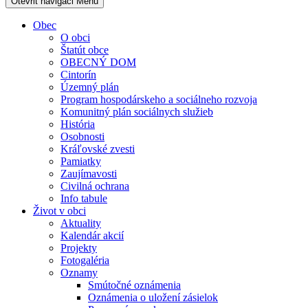
Otevřit navigaci
Menu
Obec
O obci
Štatút obce
OBECNÝ DOM
Cintorín
Územný plán
Program hospodárskeho a sociálneho rozvoja
Komunitný plán sociálnych služieb
História
Osobnosti
Kráľovské zvesti
Pamiatky
Zaujímavosti
Civilná ochrana
Info tabule
Život v obci
Aktuality
Kalendár akcií
Projekty
Fotogaléria
Oznamy
Smútočné oznámenia
Oznámenia o uložení zásielok