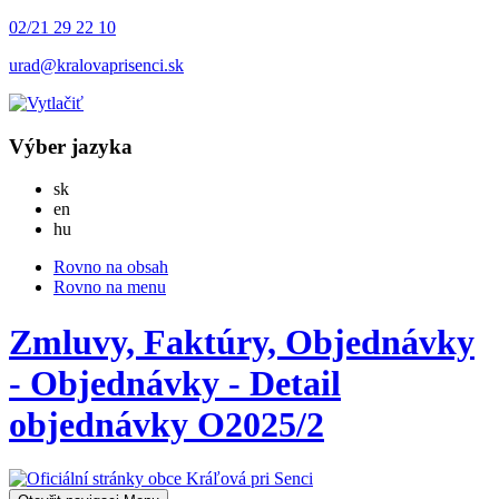
02/21 29 22 10
urad@kralovaprisenci.sk
Výber jazyka
Slovensky
sk
English
en
Magyar
hu
Rovno na obsah
Rovno na menu
Zmluvy, Faktúry, Objednávky
- Objednávky - Detail
objednávky O2025/2