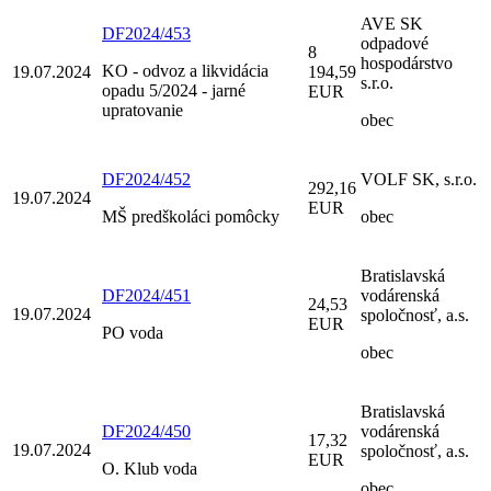
AVE SK
DF2024/453
odpadové
8
hospodárstvo
KO - odvoz a likvidácia
19.07.2024
194,59
s.r.o.
opadu 5/2024 - jarné
EUR
upratovanie
obec
DF2024/452
VOLF SK, s.r.o.
292,16
19.07.2024
EUR
MŠ predškoláci pomôcky
obec
Bratislavská
DF2024/451
vodárenská
24,53
19.07.2024
spoločnosť, a.s.
EUR
PO voda
obec
Bratislavská
DF2024/450
vodárenská
17,32
19.07.2024
spoločnosť, a.s.
EUR
O. Klub voda
obec