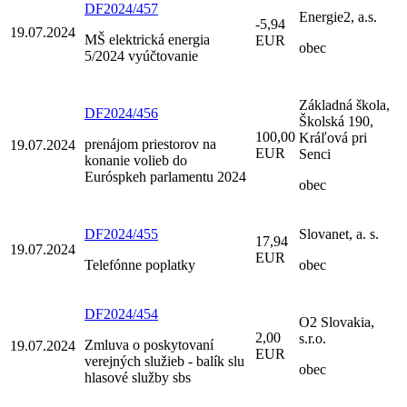
DF2024/457
Energie2, a.s.
-5,94
19.07.2024
MŠ elektrická energia
EUR
obec
5/2024 vyúčtovanie
Základná škola,
DF2024/456
Školská 190,
100,00
Kráľová pri
prenájom priestorov na
19.07.2024
EUR
Senci
konanie volieb do
Euróspkeh parlamentu 2024
obec
DF2024/455
Slovanet, a. s.
17,94
19.07.2024
EUR
Telefónne poplatky
obec
DF2024/454
O2 Slovakia,
2,00
s.r.o.
Zmluva o poskytovaní
19.07.2024
EUR
verejných služieb - balík slu
obec
hlasové služby sbs