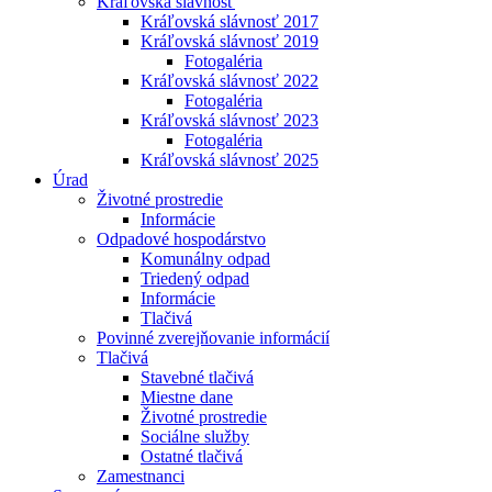
Kráľovská slávnosť
Kráľovská slávnosť 2017
Kráľovská slávnosť 2019
Fotogaléria
Kráľovská slávnosť 2022
Fotogaléria
Kráľovská slávnosť 2023
Fotogaléria
Kráľovská slávnosť 2025
Úrad
Životné prostredie
Informácie
Odpadové hospodárstvo
Komunálny odpad
Triedený odpad
Informácie
Tlačivá
Povinné zverejňovanie informácií
Tlačivá
Stavebné tlačivá
Miestne dane
Životné prostredie
Sociálne služby
Ostatné tlačivá
Zamestnanci