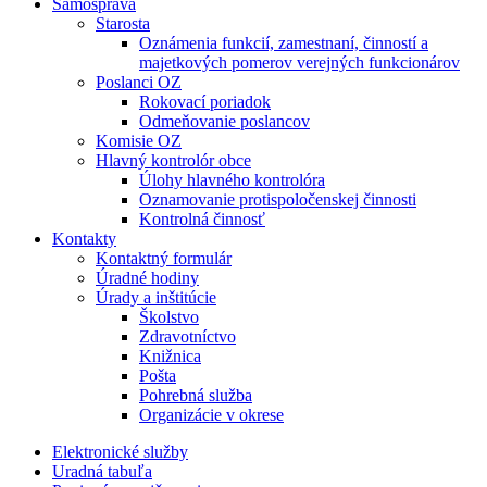
Samospráva
Starosta
Oznámenia funkcií, zamestnaní, činností a
majetkových pomerov verejných funkcionárov
Poslanci OZ
Rokovací poriadok
Odmeňovanie poslancov
Komisie OZ
Hlavný kontrolór obce
Úlohy hlavného kontrolóra
Oznamovanie protispoločenskej činnosti
Kontrolná činnosť
Kontakty
Kontaktný formulár
Úradné hodiny
Úrady a inštitúcie
Školstvo
Zdravotníctvo
Knižnica
Pošta
Pohrebná služba
Organizácie v okrese
Elektronické služby
Uradná tabuľa