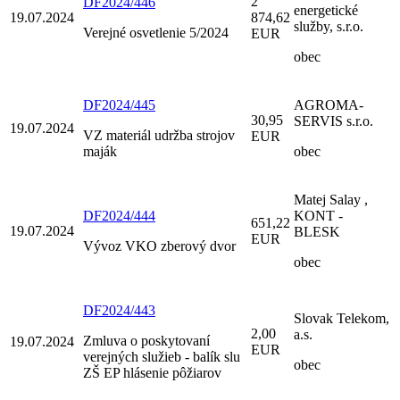
2
DF2024/446
energetické
19.07.2024
874,62
služby, s.r.o.
Verejné osvetlenie 5/2024
EUR
obec
DF2024/445
AGROMA-
30,95
SERVIS s.r.o.
19.07.2024
VZ materiál udržba strojov
EUR
maják
obec
Matej Salay ,
DF2024/444
KONT -
651,22
19.07.2024
BLESK
EUR
Vývoz VKO zberový dvor
obec
DF2024/443
Slovak Telekom,
2,00
a.s.
Zmluva o poskytovaní
19.07.2024
EUR
verejných služieb - balík slu
obec
ZŠ EP hlásenie pôžiarov