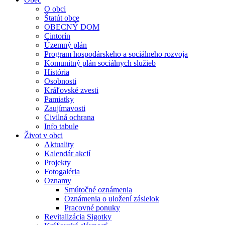
O obci
Štatút obce
OBECNÝ DOM
Cintorín
Územný plán
Program hospodárskeho a sociálneho rozvoja
Komunitný plán sociálnych služieb
História
Osobnosti
Kráľovské zvesti
Pamiatky
Zaujímavosti
Civilná ochrana
Info tabule
Život v obci
Aktuality
Kalendár akcií
Projekty
Fotogaléria
Oznamy
Smútočné oznámenia
Oznámenia o uložení zásielok
Pracovné ponuky
Revitalizácia Sigotky