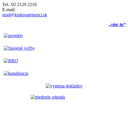
Tel.: 02 2129 2210
E-mail:
urad@kralovaprisenci.sk
„viac tu“