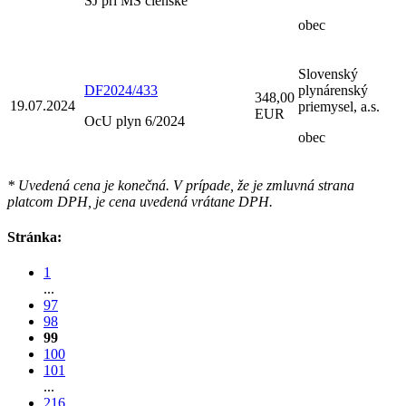
ŠJ pri MŠ členské
obec
Slovenský
DF2024/433
plynárenský
348,00
19.07.2024
priemysel, a.s.
EUR
OcU plyn 6/2024
obec
* Uvedená cena je konečná. V prípade, že je zmluvná strana
platcom DPH, je cena uvedená vrátane DPH.
Stránka:
1
...
97
98
99
100
101
...
216