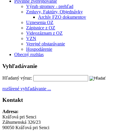
Povinné zverejňovanie
Výrub stromov - prehľad
Zmluvy, Faktúry, Objednávky
Archív FZO dokumentov
Uznesenia OZ
Zápisnice z OZ
Videozáznam z OZ
VZN
Verejné obstarávanie
Hospodárenie
Obecný rozhlas
Vyhľadávanie
Hľadaný výraz:
rozšírené vyhľadávanie ...
Kontakt
Adresa:
Kráľová pri Senci
Záhumenská 326/23
90050 Kráľová pri Senci