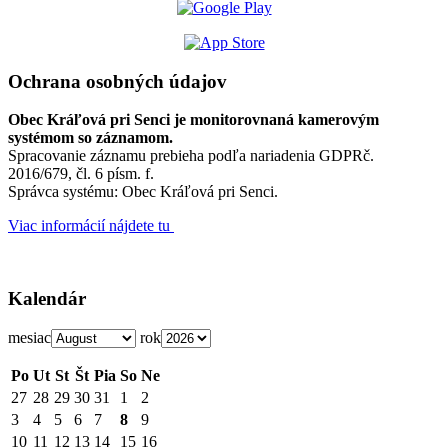
Ochrana osobných údajov
Obec Kráľová pri Senci je monitorovnaná kamerovým
systémom so záznamom.
Spracovanie záznamu prebieha podľa nariadenia GDPRč.
2016/679, čl. 6 písm. f.
Správca systému: Obec Kráľová pri Senci.
Viac informácií nájdete tu
Kalendár
mesiac
rok
Po
Ut
St
Št
Pia
So
Ne
27
28
29
30
31
1
2
3
4
5
6
7
8
9
10
11
12
13
14
15
16