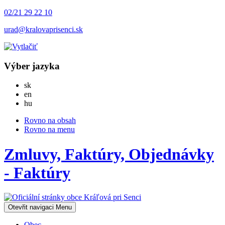
02/21 29 22 10
urad@kralovaprisenci.sk
Výber jazyka
Slovensky
sk
English
en
Magyar
hu
Rovno na obsah
Rovno na menu
Zmluvy, Faktúry, Objednávky
- Faktúry
Otevřit navigaci
Menu
Obec