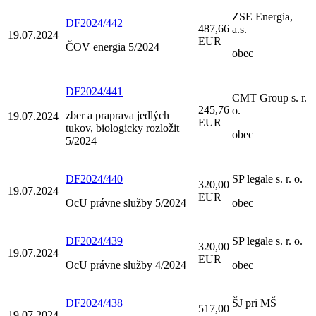
ZSE Energia,
DF2024/442
487,66
a.s.
19.07.2024
EUR
ČOV energia 5/2024
obec
DF2024/441
CMT Group s. r.
245,76
o.
zber a praprava jedlých
19.07.2024
EUR
tukov, biologicky rozložit
obec
5/2024
DF2024/440
SP legale s. r. o.
320,00
19.07.2024
EUR
OcU právne služby 5/2024
obec
DF2024/439
SP legale s. r. o.
320,00
19.07.2024
EUR
OcU právne služby 4/2024
obec
DF2024/438
ŠJ pri MŠ
517,00
19.07.2024