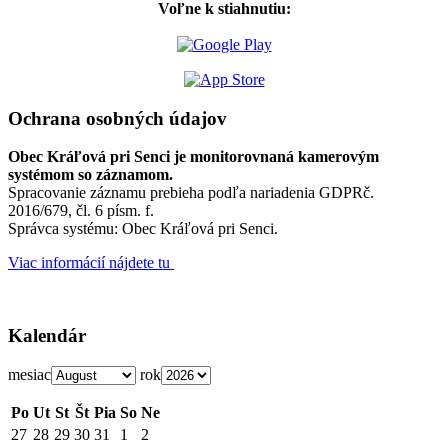
Voľne k stiahnutiu:
Ochrana osobných údajov
Obec Kráľová pri Senci je monitorovnaná kamerovým
systémom so záznamom.
Spracovanie záznamu prebieha podľa nariadenia GDPRč.
2016/679, čl. 6 písm. f.
Správca systému: Obec Kráľová pri Senci.
Viac informácií nájdete tu
Kalendár
mesiac
rok
Po
Ut
St
Št
Pia
So
Ne
27
28
29
30
31
1
2