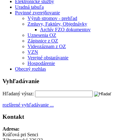
Elektronické služby
Uradná tabuľa
Povinné zverejňovanie
Výrub stromov - prehľad
Zmluvy, Faktúry, Objednávky
Archív FZO dokumentov
Uznesenia OZ
Zápisnice z OZ
Videozáznam z OZ
VZN
Verejné obstarávanie
Hospodárenie
Obecný rozhlas
Vyhľadávanie
Hľadaný výraz:
rozšírené vyhľadávanie ...
Kontakt
Adresa:
Kráľová pri Senci