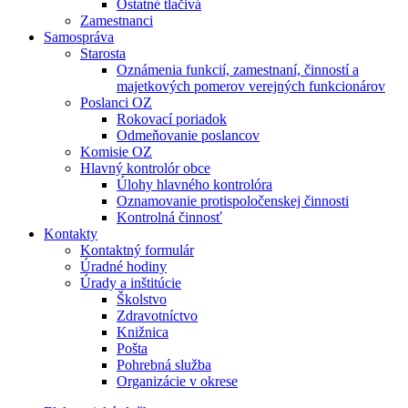
Ostatné tlačivá
Zamestnanci
Samospráva
Starosta
Oznámenia funkcií, zamestnaní, činností a
majetkových pomerov verejných funkcionárov
Poslanci OZ
Rokovací poriadok
Odmeňovanie poslancov
Komisie OZ
Hlavný kontrolór obce
Úlohy hlavného kontrolóra
Oznamovanie protispoločenskej činnosti
Kontrolná činnosť
Kontakty
Kontaktný formulár
Úradné hodiny
Úrady a inštitúcie
Školstvo
Zdravotníctvo
Knižnica
Pošta
Pohrebná služba
Organizácie v okrese