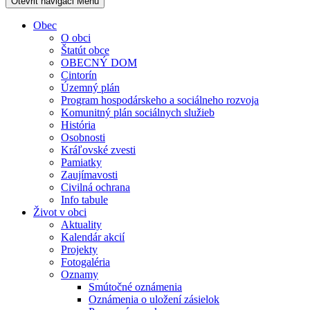
Otevřit navigaci
Menu
Obec
O obci
Štatút obce
OBECNÝ DOM
Cintorín
Územný plán
Program hospodárskeho a sociálneho rozvoja
Komunitný plán sociálnych služieb
História
Osobnosti
Kráľovské zvesti
Pamiatky
Zaujímavosti
Civilná ochrana
Info tabule
Život v obci
Aktuality
Kalendár akcií
Projekty
Fotogaléria
Oznamy
Smútočné oznámenia
Oznámenia o uložení zásielok