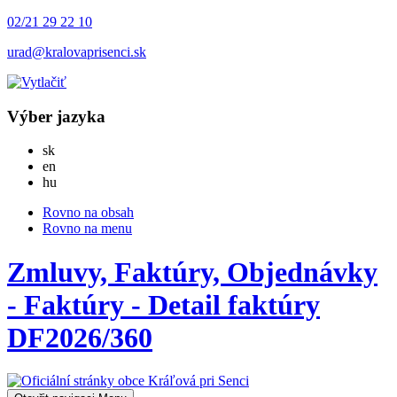
02/21 29 22 10
urad@kralovaprisenci.sk
Výber jazyka
Slovensky
sk
English
en
Magyar
hu
Rovno na obsah
Rovno na menu
Zmluvy, Faktúry, Objednávky
- Faktúry - Detail faktúry
DF2026/360