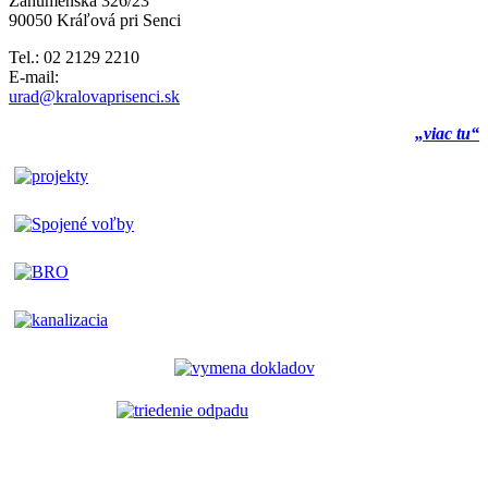
Záhumenská 326/23
90050 Kráľová pri Senci
Tel.: 02 2129 2210
E-mail:
urad@kralovaprisenci.sk
„viac tu“