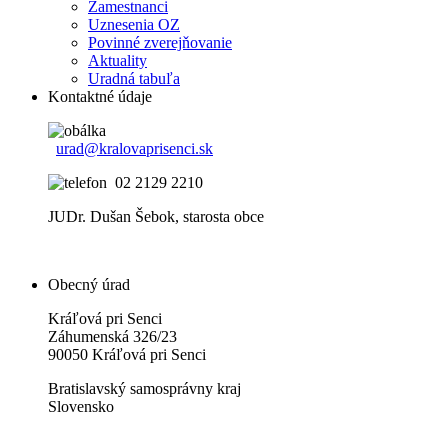
Zamestnanci
Uznesenia OZ
Povinné zverejňovanie
Aktuality
Uradná tabuľa
Kontaktné údaje
urad@kralovaprisenci.sk
02 2129 2210
JUDr. Dušan Šebok, starosta obce
Obecný úrad
Kráľová pri Senci
Záhumenská 326/23
90050 Kráľová pri Senci
Bratislavský samosprávny kraj
Slovensko