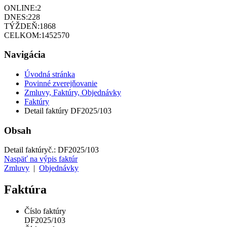
ONLINE:
2
DNES:
228
TÝŽDEŇ:
1868
CELKOM:
1452570
Navigácia
Úvodná stránka
Povinné zverejňovanie
Zmluvy, Faktúry, Objednávky
Faktúry
Detail faktúry DF2025/103
Obsah
Detail faktúry
č.:
DF2025/103
Naspäť na výpis faktúr
Zmluvy
|
Objednávky
Faktúra
Číslo faktúry
DF2025/103