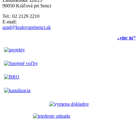
Záhumenská 326/23
90050 Kráľová pri Senci
Tel.: 02 2129 2210
E-mail:
urad@kralovaprisenci.sk
„viac tu“