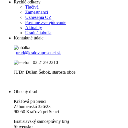
Rychlé odkazy
Tlačivá
Zamestnanci
Uznesenia OZ
Povinné zverejňovanie
Aktuality
Uradná tabuľa
Kontaktné údaje
urad@kralovaprisenci.sk
02 2129 2210
JUDr. Dušan Šebok, starosta obce
Obecný úrad
Kráľová pri Senci
Záhumenská 326/23
90050 Kráľová pri Senci
Bratislavský samosprávny kraj
Slovensko