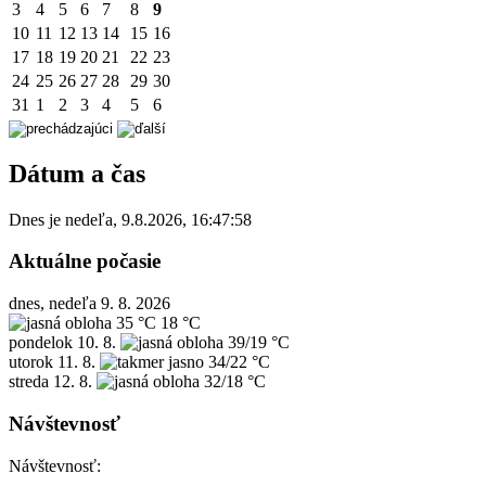
3
4
5
6
7
8
9
10
11
12
13
14
15
16
17
18
19
20
21
22
23
24
25
26
27
28
29
30
31
1
2
3
4
5
6
Dátum a čas
Dnes je
nedeľa
,
9.8.2026
,
16:47:58
Aktuálne počasie
dnes, nedeľa 9. 8. 2026
35 °C
18 °C
pondelok
10. 8.
39/19 °C
utorok
11. 8.
34/22 °C
streda
12. 8.
32/18 °C
Návštevnosť
Návštevnosť: