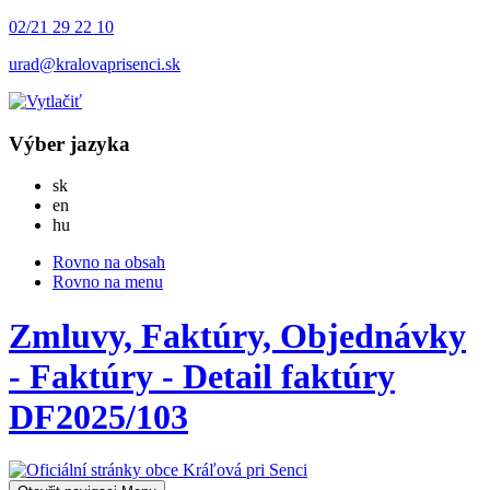
02/21 29 22 10
urad@kralovaprisenci.sk
Výber jazyka
Slovensky
sk
English
en
Magyar
hu
Rovno na obsah
Rovno na menu
Zmluvy, Faktúry, Objednávky
- Faktúry - Detail faktúry
DF2025/103