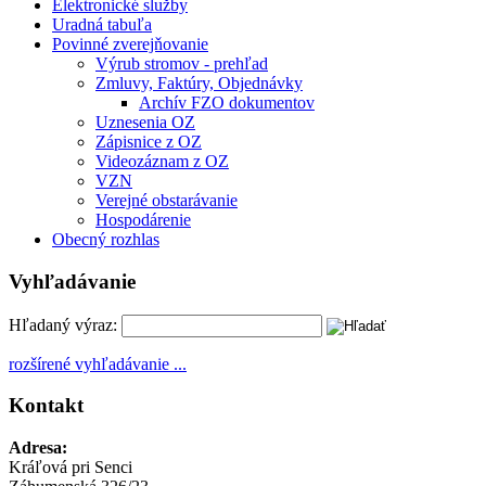
Elektronické služby
Uradná tabuľa
Povinné zverejňovanie
Výrub stromov - prehľad
Zmluvy, Faktúry, Objednávky
Archív FZO dokumentov
Uznesenia OZ
Zápisnice z OZ
Videozáznam z OZ
VZN
Verejné obstarávanie
Hospodárenie
Obecný rozhlas
Vyhľadávanie
Hľadaný výraz:
rozšírené vyhľadávanie ...
Kontakt
Adresa:
Kráľová pri Senci