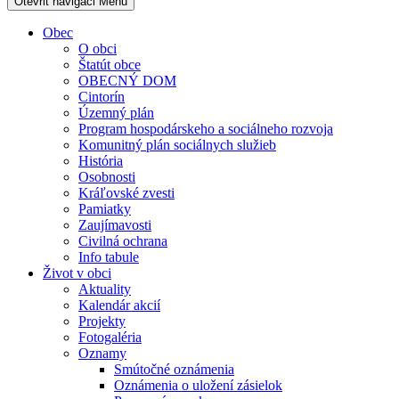
Otevřit navigaci
Menu
Obec
O obci
Štatút obce
OBECNÝ DOM
Cintorín
Územný plán
Program hospodárskeho a sociálneho rozvoja
Komunitný plán sociálnych služieb
História
Osobnosti
Kráľovské zvesti
Pamiatky
Zaujímavosti
Civilná ochrana
Info tabule
Život v obci
Aktuality
Kalendár akcií
Projekty
Fotogaléria
Oznamy
Smútočné oznámenia
Oznámenia o uložení zásielok