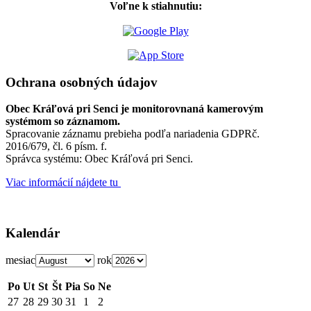
Voľne k stiahnutiu:
Ochrana osobných údajov
Obec Kráľová pri Senci je monitorovnaná kamerovým
systémom so záznamom.
Spracovanie záznamu prebieha podľa nariadenia GDPRč.
2016/679, čl. 6 písm. f.
Správca systému: Obec Kráľová pri Senci.
Viac informácií nájdete tu
Kalendár
mesiac
rok
Po
Ut
St
Št
Pia
So
Ne
27
28
29
30
31
1
2