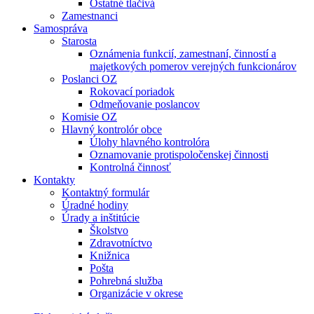
Ostatné tlačivá
Zamestnanci
Samospráva
Starosta
Oznámenia funkcií, zamestnaní, činností a
majetkových pomerov verejných funkcionárov
Poslanci OZ
Rokovací poriadok
Odmeňovanie poslancov
Komisie OZ
Hlavný kontrolór obce
Úlohy hlavného kontrolóra
Oznamovanie protispoločenskej činnosti
Kontrolná činnosť
Kontakty
Kontaktný formulár
Úradné hodiny
Úrady a inštitúcie
Školstvo
Zdravotníctvo
Knižnica
Pošta
Pohrebná služba
Organizácie v okrese