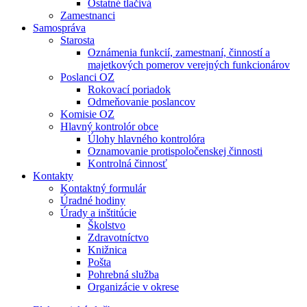
Ostatné tlačivá
Zamestnanci
Samospráva
Starosta
Oznámenia funkcií, zamestnaní, činností a
majetkových pomerov verejných funkcionárov
Poslanci OZ
Rokovací poriadok
Odmeňovanie poslancov
Komisie OZ
Hlavný kontrolór obce
Úlohy hlavného kontrolóra
Oznamovanie protispoločenskej činnosti
Kontrolná činnosť
Kontakty
Kontaktný formulár
Úradné hodiny
Úrady a inštitúcie
Školstvo
Zdravotníctvo
Knižnica
Pošta
Pohrebná služba
Organizácie v okrese