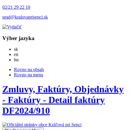
02/21 29 22 10
urad@kralovaprisenci.sk
Výber jazyka
Slovensky
sk
English
en
Magyar
hu
Rovno na obsah
Rovno na menu
Zmluvy, Faktúry, Objednávky
- Faktúry - Detail faktúry
DF2024/910