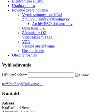
Elektronické služby
Uradná tabuľa
Povinné zverejňovanie
Výrub stromov - prehľad
Zmluvy, Faktúry, Objednávky
Archív FZO dokumentov
Uznesenia OZ
Zápisnice z OZ
Videozáznam z OZ
VZN
Verejné obstarávanie
Hospodárenie
Obecný rozhlas
Vyhľadávanie
Hľadaný výraz:
rozšírené vyhľadávanie ...
Kontakt
Adresa:
Kráľová pri Senci