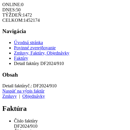
ONLINE:
0
DNES:
50
TÝŽDEŇ:
1472
CELKOM:
1452174
Navigácia
Úvodná stránka
Povinné zverejňovanie
Zmluvy, Faktúry, Objednávky
Faktúry
Detail faktúry DF2024/910
Obsah
Detail faktúry
č.:
DF2024/910
Naspäť na výpis faktúr
Zmluvy
|
Objednávky
Faktúra
Číslo faktúry
DF2024/910