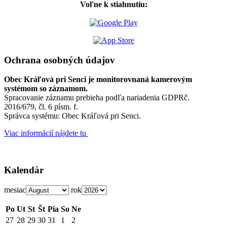
Voľne k stiahnutiu:
Ochrana osobných údajov
Obec Kráľová pri Senci je monitorovnaná kamerovým
systémom so záznamom.
Spracovanie záznamu prebieha podľa nariadenia GDPRč.
2016/679, čl. 6 písm. f.
Správca systému: Obec Kráľová pri Senci.
Viac informácií nájdete tu
Kalendár
mesiac
rok
Po
Ut
St
Št
Pia
So
Ne
27
28
29
30
31
1
2