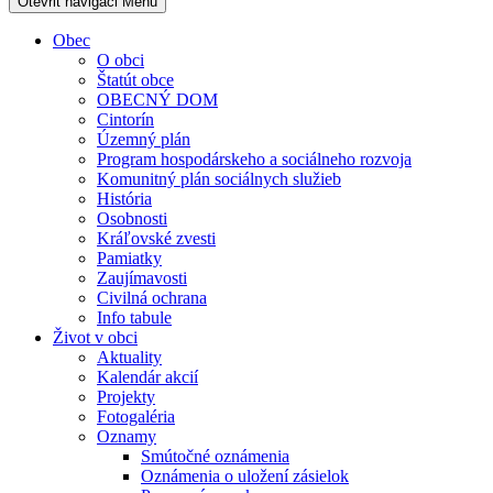
Otevřit navigaci
Menu
Obec
O obci
Štatút obce
OBECNÝ DOM
Cintorín
Územný plán
Program hospodárskeho a sociálneho rozvoja
Komunitný plán sociálnych služieb
História
Osobnosti
Kráľovské zvesti
Pamiatky
Zaujímavosti
Civilná ochrana
Info tabule
Život v obci
Aktuality
Kalendár akcií
Projekty
Fotogaléria
Oznamy
Smútočné oznámenia
Oznámenia o uložení zásielok