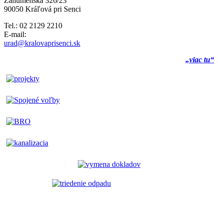
Záhumenská 326/23
90050 Kráľová pri Senci
Tel.: 02 2129 2210
E-mail:
urad@kralovaprisenci.sk
„viac tu“