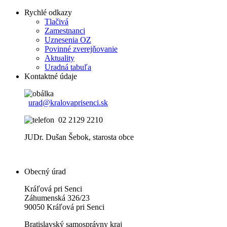
Rychlé odkazy
Tlačivá
Zamestnanci
Uznesenia OZ
Povinné zverejňovanie
Aktuality
Uradná tabuľa
Kontaktné údaje
urad@kralovaprisenci.sk
02 2129 2210
JUDr. Dušan Šebok, starosta obce
Obecný úrad
Kráľová pri Senci
Záhumenská 326/23
90050 Kráľová pri Senci
Bratislavský samosprávny kraj