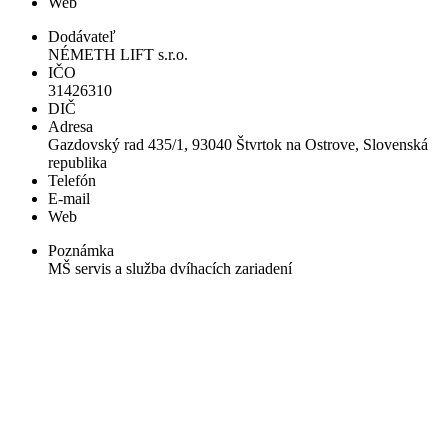
Web
Dodávateľ
NÉMETH LIFT s.r.o.
IČO
31426310
DIČ
Adresa
Gazdovský rad 435/1, 93040 Štvrtok na Ostrove, Slovenská
republika
Telefón
E-mail
Web
Poznámka
MŠ servis a služba dvíhacích zariadení