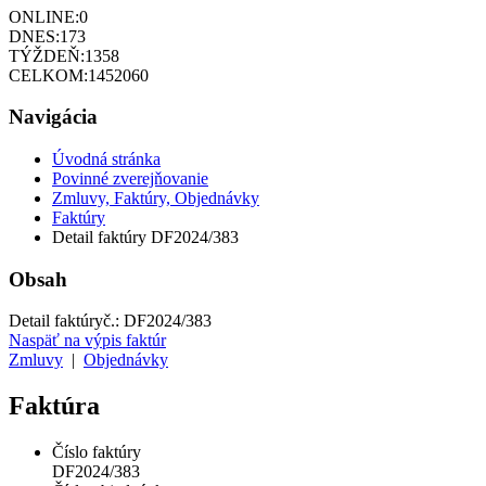
ONLINE:
0
DNES:
173
TÝŽDEŇ:
1358
CELKOM:
1452060
Navigácia
Úvodná stránka
Povinné zverejňovanie
Zmluvy, Faktúry, Objednávky
Faktúry
Detail faktúry DF2024/383
Obsah
Detail faktúry
č.:
DF2024/383
Naspäť na výpis faktúr
Zmluvy
|
Objednávky
Faktúra
Číslo faktúry
DF2024/383