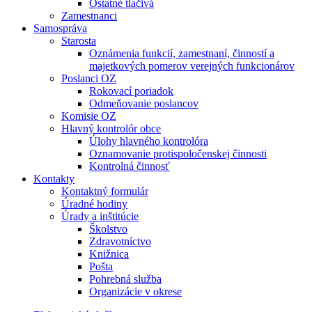
Ostatné tlačivá
Zamestnanci
Samospráva
Starosta
Oznámenia funkcií, zamestnaní, činností a
majetkových pomerov verejných funkcionárov
Poslanci OZ
Rokovací poriadok
Odmeňovanie poslancov
Komisie OZ
Hlavný kontrolór obce
Úlohy hlavného kontrolóra
Oznamovanie protispoločenskej činnosti
Kontrolná činnosť
Kontakty
Kontaktný formulár
Úradné hodiny
Úrady a inštitúcie
Školstvo
Zdravotníctvo
Knižnica
Pošta
Pohrebná služba
Organizácie v okrese