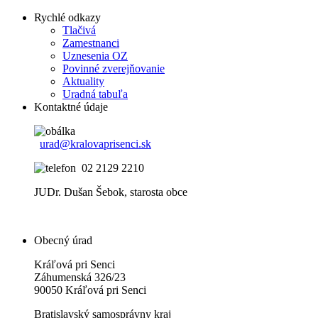
Rychlé odkazy
Tlačivá
Zamestnanci
Uznesenia OZ
Povinné zverejňovanie
Aktuality
Uradná tabuľa
Kontaktné údaje
urad@kralovaprisenci.sk
02 2129 2210
JUDr. Dušan Šebok, starosta obce
Obecný úrad
Kráľová pri Senci
Záhumenská 326/23
90050 Kráľová pri Senci
Bratislavský samosprávny kraj