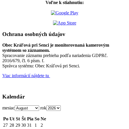
Voľne k stiahnutiu:
Ochrana osobných údajov
Obec Kráľová pri Senci je monitorovnaná kamerovým
systémom so záznamom.
Spracovanie záznamu prebieha podľa nariadenia GDPRč.
2016/679, čl. 6 písm. f.
Správca systému: Obec Kráľová pri Senci.
Viac informácií nájdete tu
Kalendár
mesiac
rok
Po
Ut
St
Št
Pia
So
Ne
27
28
29
30
31
1
2