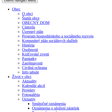
Otevřit navigaci
Menu
Obec
O obci
Štatút obce
OBECNÝ DOM
Cintorín
Územný plán
Program hospodárskeho a sociálneho rozvoja
Komunitný plán sociálnych služieb
História
Osobnosti
Kráľovské zvesti
Pamiatky
Zaujímavosti
Civilná ochrana
Info tabule
Život v obci
Aktuality
Kalendár akcií
Projekty
Fotogaléria
Oznamy
Smútočné oznámenia
Oznámenia o uložení zásielok