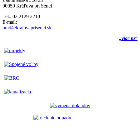
Záhumenská 326/23
90050 Kráľová pri Senci
Tel.: 02 2129 2210
E-mail:
urad@kralovaprisenci.sk
„viac tu“