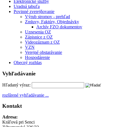
Elektronické služby
Uradná tabuľa
Povinné zverejňovanie
Výrub stromov - prehľad
Zmluvy, Faktúry, Objednávky
Archív FZO dokumentov
Uznesenia OZ
Zápisnice z OZ
Videozáznam z OZ
VZN
Verejné obstarávanie
Hospodárenie
Obecný rozhlas
Vyhľadávanie
Hľadaný výraz:
rozšírené vyhľadávanie ...
Kontakt
Adresa:
Kráľová pri Senci