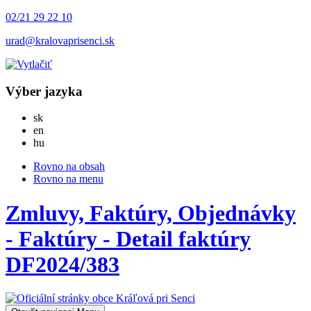
02/21 29 22 10
urad@kralovaprisenci.sk
Výber jazyka
Slovensky
sk
English
en
Magyar
hu
Rovno na obsah
Rovno na menu
Zmluvy, Faktúry, Objednávky
- Faktúry - Detail faktúry
DF2024/383