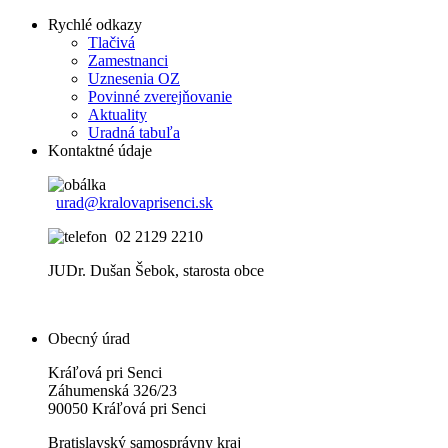
Rychlé odkazy
Tlačivá
Zamestnanci
Uznesenia OZ
Povinné zverejňovanie
Aktuality
Uradná tabuľa
Kontaktné údaje
urad@kralovaprisenci.sk
02 2129 2210
JUDr. Dušan Šebok, starosta obce
Obecný úrad
Kráľová pri Senci
Záhumenská 326/23
90050 Kráľová pri Senci
Bratislavský samosprávny kraj