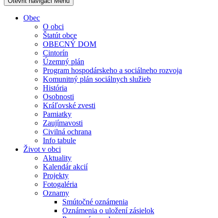
Otevřit navigaci
Menu
Obec
O obci
Štatút obce
OBECNÝ DOM
Cintorín
Územný plán
Program hospodárskeho a sociálneho rozvoja
Komunitný plán sociálnych služieb
História
Osobnosti
Kráľovské zvesti
Pamiatky
Zaujímavosti
Civilná ochrana
Info tabule
Život v obci
Aktuality
Kalendár akcií
Projekty
Fotogaléria
Oznamy
Smútočné oznámenia
Oznámenia o uložení zásielok