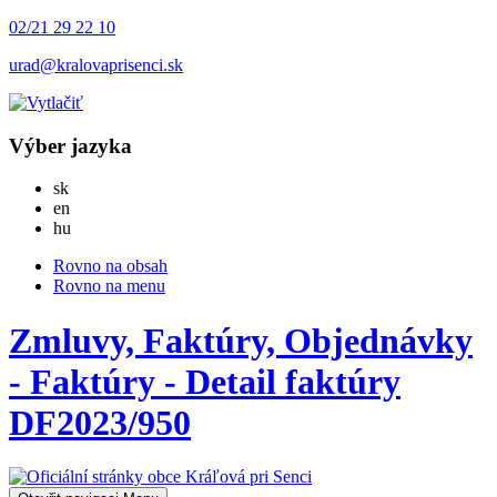
02/21 29 22 10
urad@kralovaprisenci.sk
Výber jazyka
Slovensky
sk
English
en
Magyar
hu
Rovno na obsah
Rovno na menu
Zmluvy, Faktúry, Objednávky
- Faktúry - Detail faktúry
DF2023/950