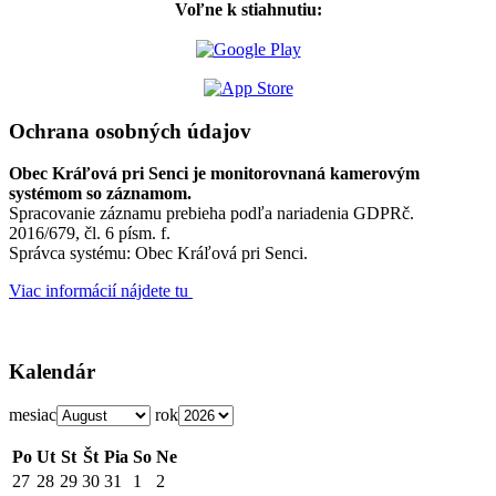
Voľne k stiahnutiu:
Ochrana osobných údajov
Obec Kráľová pri Senci je monitorovnaná kamerovým
systémom so záznamom.
Spracovanie záznamu prebieha podľa nariadenia GDPRč.
2016/679, čl. 6 písm. f.
Správca systému: Obec Kráľová pri Senci.
Viac informácií nájdete tu
Kalendár
mesiac
rok
Po
Ut
St
Št
Pia
So
Ne
27
28
29
30
31
1
2