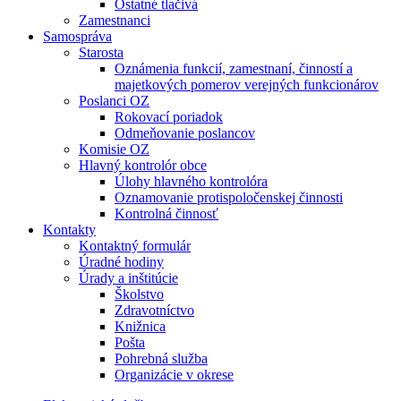
Ostatné tlačivá
Zamestnanci
Samospráva
Starosta
Oznámenia funkcií, zamestnaní, činností a
majetkových pomerov verejných funkcionárov
Poslanci OZ
Rokovací poriadok
Odmeňovanie poslancov
Komisie OZ
Hlavný kontrolór obce
Úlohy hlavného kontrolóra
Oznamovanie protispoločenskej činnosti
Kontrolná činnosť
Kontakty
Kontaktný formulár
Úradné hodiny
Úrady a inštitúcie
Školstvo
Zdravotníctvo
Knižnica
Pošta
Pohrebná služba
Organizácie v okrese