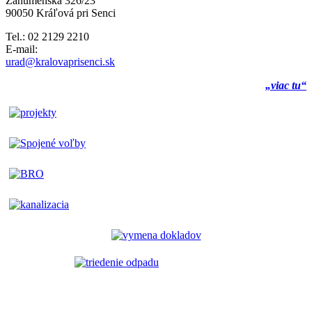
Záhumenská 326/23
90050 Kráľová pri Senci
Tel.: 02 2129 2210
E-mail:
urad@kralovaprisenci.sk
„viac tu“