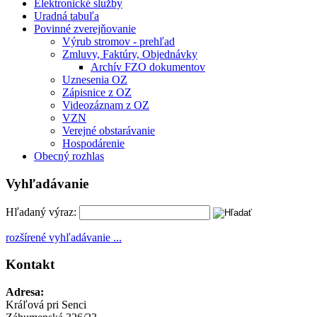
Elektronické služby
Uradná tabuľa
Povinné zverejňovanie
Výrub stromov - prehľad
Zmluvy, Faktúry, Objednávky
Archív FZO dokumentov
Uznesenia OZ
Zápisnice z OZ
Videozáznam z OZ
VZN
Verejné obstarávanie
Hospodárenie
Obecný rozhlas
Vyhľadávanie
Hľadaný výraz:
rozšírené vyhľadávanie ...
Kontakt
Adresa:
Kráľová pri Senci