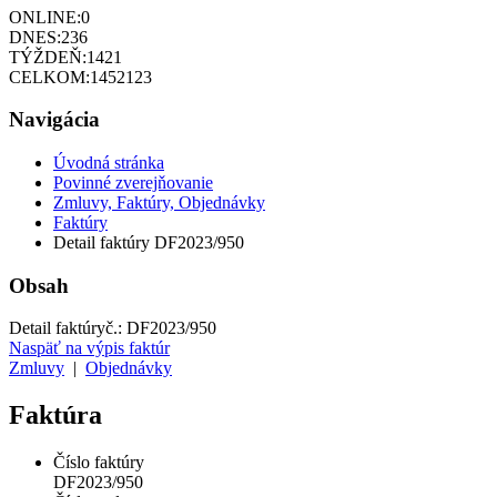
ONLINE:
0
DNES:
236
TÝŽDEŇ:
1421
CELKOM:
1452123
Navigácia
Úvodná stránka
Povinné zverejňovanie
Zmluvy, Faktúry, Objednávky
Faktúry
Detail faktúry DF2023/950
Obsah
Detail faktúry
č.:
DF2023/950
Naspäť na výpis faktúr
Zmluvy
|
Objednávky
Faktúra
Číslo faktúry
DF2023/950