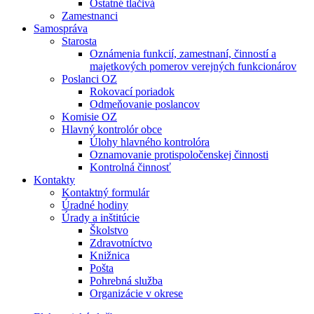
Ostatné tlačivá
Zamestnanci
Samospráva
Starosta
Oznámenia funkcií, zamestnaní, činností a
majetkových pomerov verejných funkcionárov
Poslanci OZ
Rokovací poriadok
Odmeňovanie poslancov
Komisie OZ
Hlavný kontrolór obce
Úlohy hlavného kontrolóra
Oznamovanie protispoločenskej činnosti
Kontrolná činnosť
Kontakty
Kontaktný formulár
Úradné hodiny
Úrady a inštitúcie
Školstvo
Zdravotníctvo
Knižnica
Pošta
Pohrebná služba
Organizácie v okrese