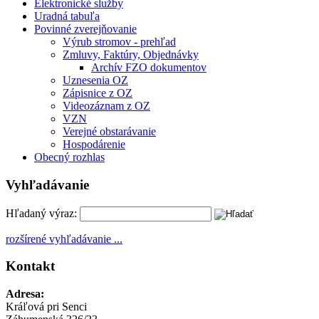
Elektronické služby
Uradná tabuľa
Povinné zverejňovanie
Výrub stromov - prehľad
Zmluvy, Faktúry, Objednávky
Archív FZO dokumentov
Uznesenia OZ
Zápisnice z OZ
Videozáznam z OZ
VZN
Verejné obstarávanie
Hospodárenie
Obecný rozhlas
Vyhľadávanie
Hľadaný výraz:
rozšírené vyhľadávanie ...
Kontakt
Adresa:
Kráľová pri Senci