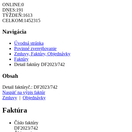
ONLINE:
0
DNES:
191
TÝŽDEŇ:
1613
CELKOM:
1452315
Navigácia
Úvodná stránka
Povinné zverejňovanie
Zmluvy, Faktúry, Objednávky
Faktúry
Detail faktúry DF2023/742
Obsah
Detail faktúry
č.:
DF2023/742
Naspäť na výpis faktúr
Zmluvy
|
Objednávky
Faktúra
Číslo faktúry
DF2023/742