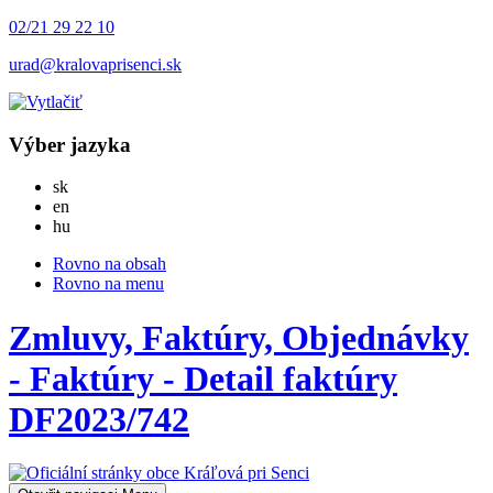
02/21 29 22 10
urad@kralovaprisenci.sk
Výber jazyka
Slovensky
sk
English
en
Magyar
hu
Rovno na obsah
Rovno na menu
Zmluvy, Faktúry, Objednávky
- Faktúry - Detail faktúry
DF2023/742