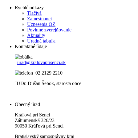
Rychlé odkazy
Tlačivá
Zamestnanci
Uznesenia OZ
Povinné zverejňovanie
Aktuality
Uradná tabuľa
Kontaktné údaje
urad@kralovaprisenci.sk
02 2129 2210
JUDr. Dušan Šebok, starosta obce
Obecný úrad
Kráľová pri Senci
Záhumenská 326/23
90050 Kráľová pri Senci
Bratislavský samosprávny kraj