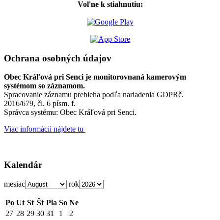
Voľne k stiahnutiu:
Ochrana osobných údajov
Obec Kráľová pri Senci je monitorovnaná kamerovým
systémom so záznamom.
Spracovanie záznamu prebieha podľa nariadenia GDPRč.
2016/679, čl. 6 písm. f.
Správca systému: Obec Kráľová pri Senci.
Viac informácií nájdete tu
Kalendár
mesiac
rok
Po
Ut
St
Št
Pia
So
Ne
27
28
29
30
31
1
2