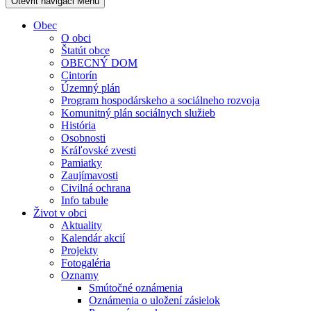
Otevřit navigaci
Menu
Obec
O obci
Štatút obce
OBECNÝ DOM
Cintorín
Územný plán
Program hospodárskeho a sociálneho rozvoja
Komunitný plán sociálnych služieb
História
Osobnosti
Kráľovské zvesti
Pamiatky
Zaujímavosti
Civilná ochrana
Info tabule
Život v obci
Aktuality
Kalendár akcií
Projekty
Fotogaléria
Oznamy
Smútočné oznámenia
Oznámenia o uložení zásielok