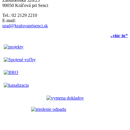
Záhumenská 326/23
90050 Kráľová pri Senci
Tel.: 02 2129 2210
E-mail:
urad@kralovaprisenci.sk
„viac tu“