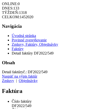
ONLINE:
0
DNES:
133
TÝŽDEŇ:
1318
CELKOM:
1452020
Navigácia
Úvodná stránka
Povinné zverejňovanie
Zmluvy, Faktúry, Objednávky
Faktúry
Detail faktúry DF2022/549
Obsah
Detail faktúry
č.:
DF2022/549
Naspäť na výpis faktúr
Zmluvy
|
Objednávky
Faktúra
Číslo faktúry
DF2022/549