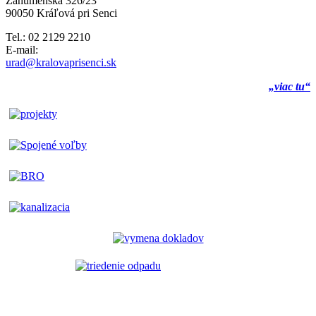
Záhumenská 326/23
90050 Kráľová pri Senci
Tel.: 02 2129 2210
E-mail:
urad@kralovaprisenci.sk
„viac tu“