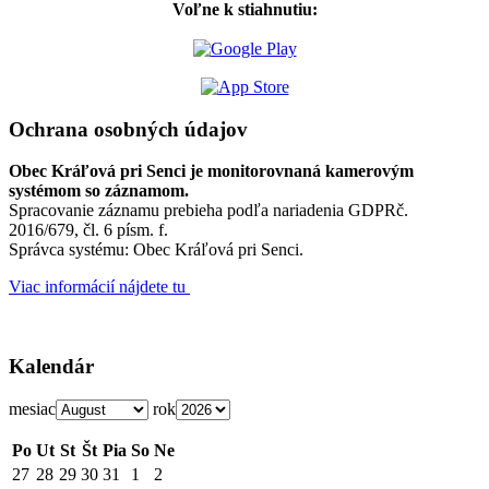
Voľne k stiahnutiu:
Ochrana osobných údajov
Obec Kráľová pri Senci je monitorovnaná kamerovým
systémom so záznamom.
Spracovanie záznamu prebieha podľa nariadenia GDPRč.
2016/679, čl. 6 písm. f.
Správca systému: Obec Kráľová pri Senci.
Viac informácií nájdete tu
Kalendár
mesiac
rok
Po
Ut
St
Št
Pia
So
Ne
27
28
29
30
31
1
2