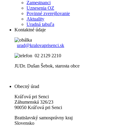
Zamestnanci
Uznesenia OZ
Povinné zverejňovanie
Aktuality
Uradná tabuľa
Kontaktné údaje
urad@kralovaprisenci.sk
02 2129 2210
JUDr. Dušan Šebok, starosta obce
Obecný úrad
Kráľová pri Senci
Záhumenská 326/23
90050 Kráľová pri Senci
Bratislavský samosprávny kraj
Slovensko