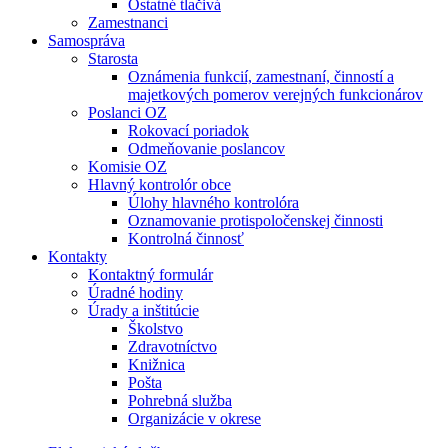
Ostatné tlačivá
Zamestnanci
Samospráva
Starosta
Oznámenia funkcií, zamestnaní, činností a
majetkových pomerov verejných funkcionárov
Poslanci OZ
Rokovací poriadok
Odmeňovanie poslancov
Komisie OZ
Hlavný kontrolór obce
Úlohy hlavného kontrolóra
Oznamovanie protispoločenskej činnosti
Kontrolná činnosť
Kontakty
Kontaktný formulár
Úradné hodiny
Úrady a inštitúcie
Školstvo
Zdravotníctvo
Knižnica
Pošta
Pohrebná služba
Organizácie v okrese