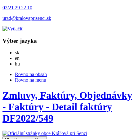
02/21 29 22 10
urad@kralovaprisenci.sk
Výber jazyka
Slovensky
sk
English
en
Magyar
hu
Rovno na obsah
Rovno na menu
Zmluvy, Faktúry, Objednávky
- Faktúry - Detail faktúry
DF2022/549