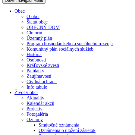
Otevřit navigaci
Menu
Obec
O obci
Štatút obce
OBECNÝ DOM
Cintorín
Územný plán
Program hospodárskeho a sociálneho rozvoja
Komunitný plán sociálnych služieb
História
Osobnosti
Kráľovské zvesti
Pamiatky
Zaujímavosti
Civilná ochrana
Info tabule
Život v obci
Aktuality
Kalendár akcií
Projekty
Fotogaléria
Oznamy
Smútočné oznámenia
Oznámenia o uložení zásielok