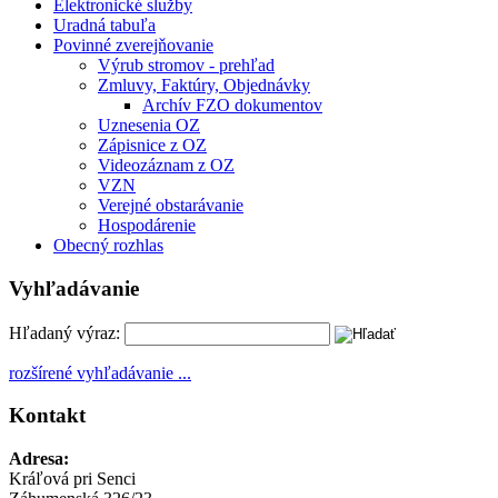
Elektronické služby
Uradná tabuľa
Povinné zverejňovanie
Výrub stromov - prehľad
Zmluvy, Faktúry, Objednávky
Archív FZO dokumentov
Uznesenia OZ
Zápisnice z OZ
Videozáznam z OZ
VZN
Verejné obstarávanie
Hospodárenie
Obecný rozhlas
Vyhľadávanie
Hľadaný výraz:
rozšírené vyhľadávanie ...
Kontakt
Adresa:
Kráľová pri Senci