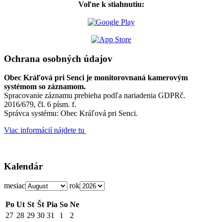
Voľne k stiahnutiu:
Ochrana osobných údajov
Obec Kráľová pri Senci je monitorovnaná kamerovým
systémom so záznamom.
Spracovanie záznamu prebieha podľa nariadenia GDPRč.
2016/679, čl. 6 písm. f.
Správca systému: Obec Kráľová pri Senci.
Viac informácií nájdete tu
Kalendár
mesiac
rok
Po
Ut
St
Št
Pia
So
Ne
27
28
29
30
31
1
2