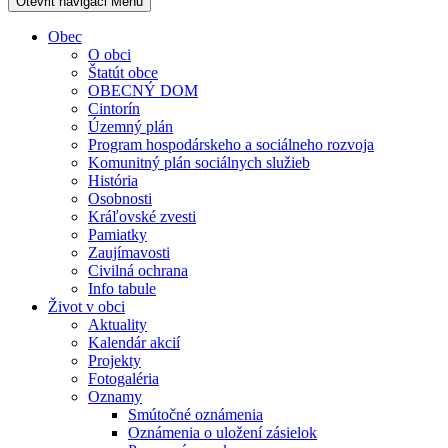
Otevřit navigaci
Menu
Obec
O obci
Štatút obce
OBECNÝ DOM
Cintorín
Územný plán
Program hospodárskeho a sociálneho rozvoja
Komunitný plán sociálnych služieb
História
Osobnosti
Kráľovské zvesti
Pamiatky
Zaujímavosti
Civilná ochrana
Info tabule
Život v obci
Aktuality
Kalendár akcií
Projekty
Fotogaléria
Oznamy
Smútočné oznámenia
Oznámenia o uložení zásielok