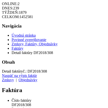
ONLINE:
2
DNES:
239
TÝŽDEŇ:
1879
CELKOM:
1452581
Navigácia
Úvodná stránka
Povinné zverejňovanie
Zmluvy, Faktúry, Objednávky
Faktúry
Detail faktúry DF2018/308
Obsah
Detail faktúry
č.:
DF2018/308
Naspäť na výpis faktúr
Zmluvy
|
Objednávky
Faktúra
Číslo faktúry
DF2018/308