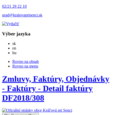
02/21 29 22 10
urad@kralovaprisenci.sk
Výber jazyka
Slovensky
sk
English
en
Magyar
hu
Rovno na obsah
Rovno na menu
Zmluvy, Faktúry, Objednávky
- Faktúry - Detail faktúry
DF2018/308