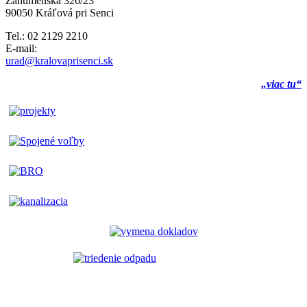
Záhumenská 326/23
90050 Kráľová pri Senci
Tel.: 02 2129 2210
E-mail:
urad@kralovaprisenci.sk
„viac tu“