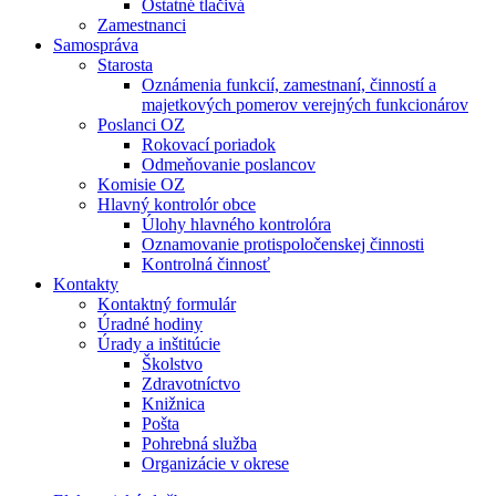
Ostatné tlačivá
Zamestnanci
Samospráva
Starosta
Oznámenia funkcií, zamestnaní, činností a
majetkových pomerov verejných funkcionárov
Poslanci OZ
Rokovací poriadok
Odmeňovanie poslancov
Komisie OZ
Hlavný kontrolór obce
Úlohy hlavného kontrolóra
Oznamovanie protispoločenskej činnosti
Kontrolná činnosť
Kontakty
Kontaktný formulár
Úradné hodiny
Úrady a inštitúcie
Školstvo
Zdravotníctvo
Knižnica
Pošta
Pohrebná služba
Organizácie v okrese