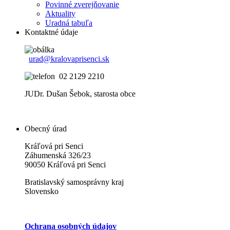
Povinné zverejňovanie
Aktuality
Uradná tabuľa
Kontaktné údaje
urad@kralovaprisenci.sk
02 2129 2210
JUDr. Dušan Šebok, starosta obce
Obecný úrad
Kráľová pri Senci
Záhumenská 326/23
90050 Kráľová pri Senci
Bratislavský samosprávny kraj
Slovensko
Ochrana osobných údajov