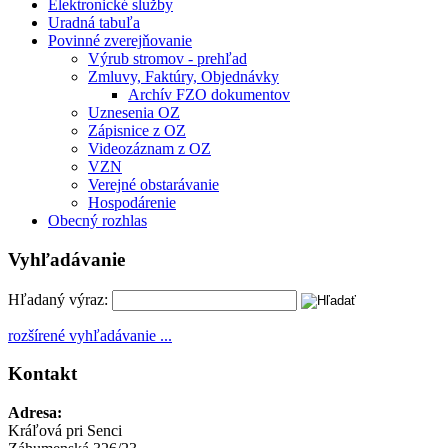
Elektronické služby
Uradná tabuľa
Povinné zverejňovanie
Výrub stromov - prehľad
Zmluvy, Faktúry, Objednávky
Archív FZO dokumentov
Uznesenia OZ
Zápisnice z OZ
Videozáznam z OZ
VZN
Verejné obstarávanie
Hospodárenie
Obecný rozhlas
Vyhľadávanie
Hľadaný výraz:
rozšírené vyhľadávanie ...
Kontakt
Adresa:
Kráľová pri Senci