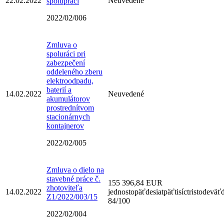
22.02.2022
Neuvedené
spolupráci
2022/02/006
Zmluva o
spoluráci pri
zabezpečení
oddeleného zberu
elektroodpadu,
baterií a
14.02.2022
Neuvedené
akumulátorov
prostrednítvom
stacionárnych
kontajnerov
2022/02/005
Zmluva o dielo na
stavebné práce č.
155 396,84 EUR
zhotoviteľa
14.02.2022
jednostopäťdesiatpäťtisíctristodeväťd
Z1/2022/003/15
84/100
2022/02/004