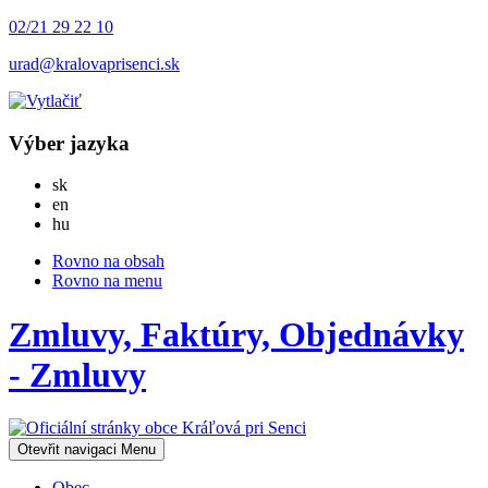
02/21 29 22 10
urad@kralovaprisenci.sk
Výber jazyka
Slovensky
sk
English
en
Magyar
hu
Rovno na obsah
Rovno na menu
Zmluvy, Faktúry, Objednávky
- Zmluvy
Otevřit navigaci
Menu
Obec