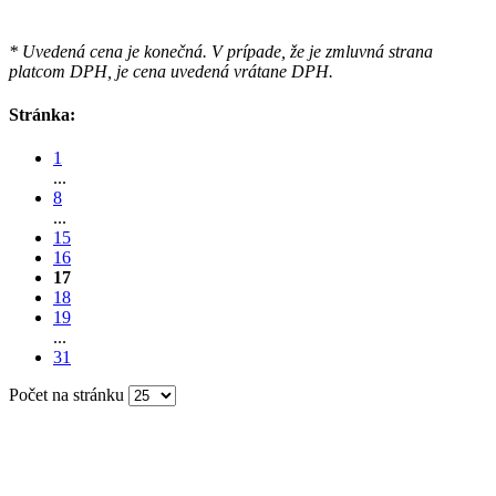
* Uvedená cena je konečná. V prípade, že je zmluvná strana
platcom DPH, je cena uvedená vrátane DPH.
Stránka:
1
...
8
...
15
16
17
18
19
...
31
Počet na stránku