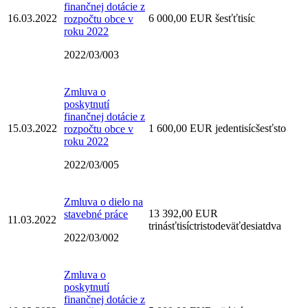
finančnej dotácie z
16.03.2022
6 000,00 EUR šesťťtisíc
rozpočtu obce v
roku 2022
2022/03/003
Zmluva o
poskytnutí
finančnej dotácie z
15.03.2022
1 600,00 EUR jedentisícšesťsto
rozpočtu obce v
roku 2022
2022/03/005
Zmluva o dielo na
13 392,00 EUR
stavebné práce
11.03.2022
trinásťtisíctristodeväťdesiatdva
2022/03/002
Zmluva o
poskytnutí
finančnej dotácie z