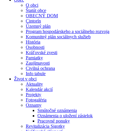
O obci
Štatút obce
OBECNÝ DOM
Cintorín
Územný plán
Program hospodárskeho a sociálneho rozvoja
Komunitný plán sociálnych služieb
História
Osobnosti
Kráľovské zvesti
Pamiatky
Zaujímavosti
Civilná ochrana
Info tabule
Život v obci
Aktuality
Kalendár akcií
Projekty
Fotogaléria
Oznamy
Smútočné oznámenia
Oznámenia o uložení zásielok
Pracovné ponuky
Revitalizácia Sigotky