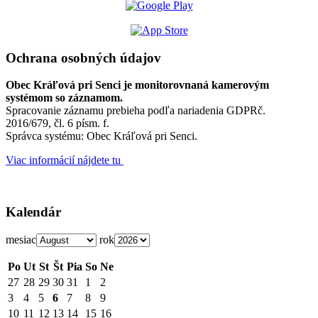
Ochrana osobných údajov
Obec Kráľová pri Senci je monitorovnaná kamerovým
systémom so záznamom.
Spracovanie záznamu prebieha podľa nariadenia GDPRč.
2016/679, čl. 6 písm. f.
Správca systému: Obec Kráľová pri Senci.
Viac informácií nájdete tu
Kalendár
mesiac
rok
Po
Ut
St
Št
Pia
So
Ne
27
28
29
30
31
1
2
3
4
5
6
7
8
9
10
11
12
13
14
15
16