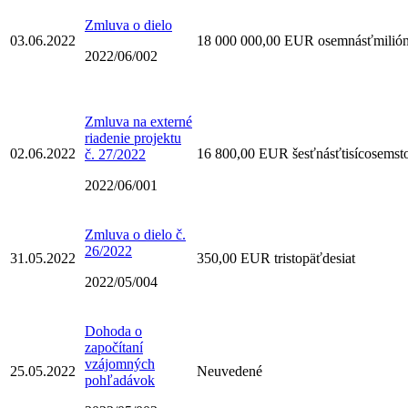
Zmluva o dielo
03.06.2022
18 000 000,00 EUR osemnásťmilió
2022/06/002
Zmluva na externé
riadenie projektu
02.06.2022
16 800,00 EUR šesťnásťtisícosemst
č. 27/2022
2022/06/001
Zmluva o dielo č.
26/2022
31.05.2022
350,00 EUR tristopäťdesiat
2022/05/004
Dohoda o
započítaní
vzájomných
25.05.2022
Neuvedené
pohľadávok