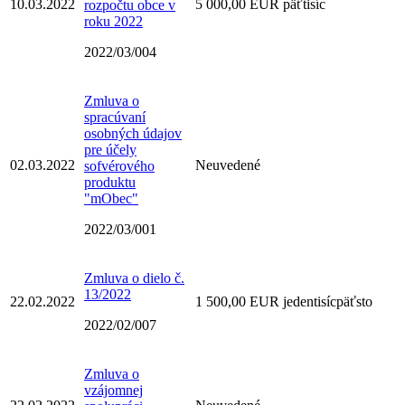
10.03.2022
5 000,00 EUR päťtisíc
rozpočtu obce v
roku 2022
2022/03/004
Zmluva o
spracúvaní
osobných údajov
pre účely
02.03.2022
Neuvedené
sofvérového
produktu
"mObec"
2022/03/001
Zmluva o dielo č.
13/2022
22.02.2022
1 500,00 EUR jedentisícpäťsto
2022/02/007
Zmluva o
vzájomnej