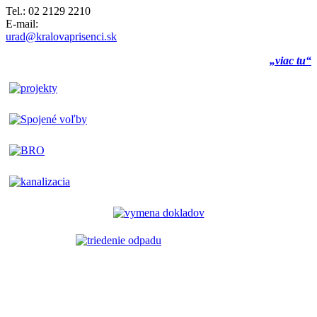
Tel.: 02 2129 2210
E-mail:
urad@kralovaprisenci.sk
„viac tu“