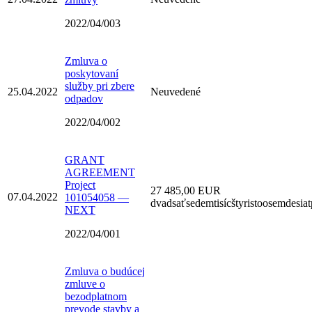
2022/04/003
Zmluva o
poskytovaní
služby pri zbere
25.04.2022
Neuvedené
odpadov
2022/04/002
GRANT
AGREEMENT
Project
27 485,00 EUR
07.04.2022
101054058 —
dvadsaťsedemtisícštyristoosemdesia
NEXT
2022/04/001
Zmluva o budúcej
zmluve o
bezodplatnom
prevode stavby a