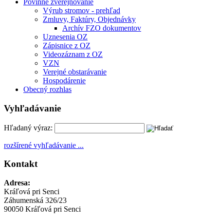
Povinné zverejňovanie
Výrub stromov - prehľad
Zmluvy, Faktúry, Objednávky
Archív FZO dokumentov
Uznesenia OZ
Zápisnice z OZ
Videozáznam z OZ
VZN
Verejné obstarávanie
Hospodárenie
Obecný rozhlas
Vyhľadávanie
Hľadaný výraz:
rozšírené vyhľadávanie ...
Kontakt
Adresa:
Kráľová pri Senci
Záhumenská 326/23
90050 Kráľová pri Senci