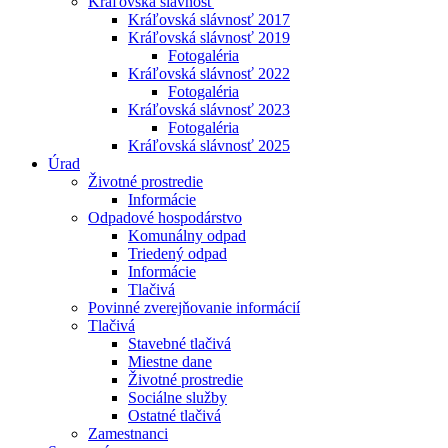
Kráľovská slávnosť
Kráľovská slávnosť 2017
Kráľovská slávnosť 2019
Fotogaléria
Kráľovská slávnosť 2022
Fotogaléria
Kráľovská slávnosť 2023
Fotogaléria
Kráľovská slávnosť 2025
Úrad
Životné prostredie
Informácie
Odpadové hospodárstvo
Komunálny odpad
Triedený odpad
Informácie
Tlačivá
Povinné zverejňovanie informácií
Tlačivá
Stavebné tlačivá
Miestne dane
Životné prostredie
Sociálne služby
Ostatné tlačivá
Zamestnanci