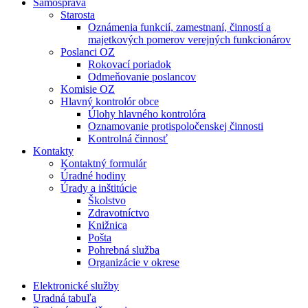
Samospráva
Starosta
Oznámenia funkcií, zamestnaní, činností a
majetkových pomerov verejných funkcionárov
Poslanci OZ
Rokovací poriadok
Odmeňovanie poslancov
Komisie OZ
Hlavný kontrolór obce
Úlohy hlavného kontrolóra
Oznamovanie protispoločenskej činnosti
Kontrolná činnosť
Kontakty
Kontaktný formulár
Úradné hodiny
Úrady a inštitúcie
Školstvo
Zdravotníctvo
Knižnica
Pošta
Pohrebná služba
Organizácie v okrese
Elektronické služby
Uradná tabuľa