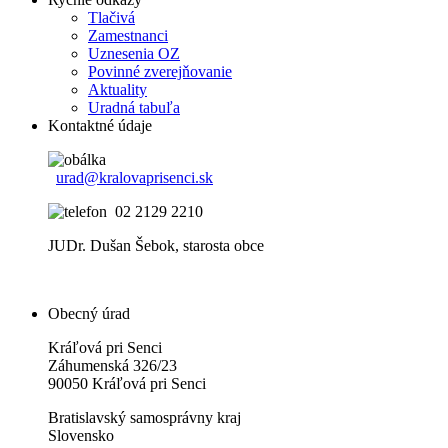
Tlačivá
Zamestnanci
Uznesenia OZ
Povinné zverejňovanie
Aktuality
Uradná tabuľa
Kontaktné údaje
urad@kralovaprisenci.sk
02 2129 2210
JUDr. Dušan Šebok, starosta obce
Obecný úrad
Kráľová pri Senci
Záhumenská 326/23
90050 Kráľová pri Senci
Bratislavský samosprávny kraj
Slovensko