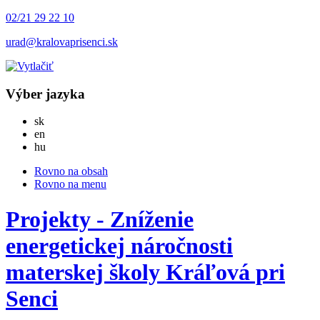
02/21 29 22 10
urad@kralovaprisenci.sk
Výber jazyka
Slovensky
sk
English
en
Magyar
hu
Rovno na obsah
Rovno na menu
Projekty - Zníženie
energetickej náročnosti
materskej školy Kráľová pri
Senci