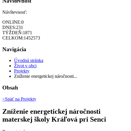
Návštevnosť
Návštevnosť:
ONLINE:
0
DNES:
231
TÝŽDEŇ:
1871
CELKOM:
1452573
Navigácia
Úvodná stránka
Život v obci
Projekty
Zníženie energetickej náročnosti...
Obsah
<Späť na
Projekty
Zníženie energetickej náročnosti
materskej školy Kráľová pri Senci