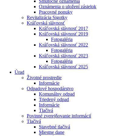
Smútočné oznámenia
Oznámenia o uložení zásielok
Pracovné ponuky
Revitalizácia Sigotky
Kráľovská slávnosť
Kráľovská slávnosť 2017
Kráľovská slávnosť 2019
Fotogaléria
Kráľovská slávnosť 2022
Fotogaléria
Kráľovská slávnosť 2023
Fotogaléria
Kráľovská slávnosť 2025
Úrad
Životné prostredie
Informácie
Odpadové hospodárstvo
Komunálny odpad
Triedený odpad
Informácie
Tlačivá
Povinné zverejňovanie informácií
Tlačivá
Stavebné tlačivá
Miestne dane