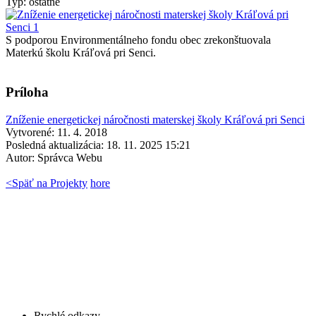
Typ: ostatné
S podporou Environmentálneho fondu obec zrekonštuovala
Materkú školu Kráľová pri Senci.
Príloha
Zníženie energetickej náročnosti materskej školy Kráľová pri Senci
Vytvorené: 11. 4. 2018
Posledná aktualizácia: 18. 11. 2025 15:21
Autor:
Správca Webu
<
Späť na Projekty
hore
Rychlé odkazy