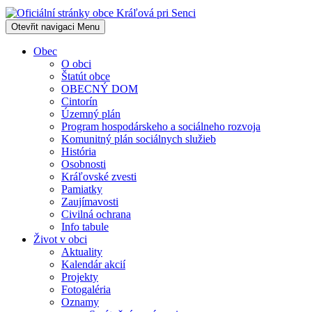
Otevřit navigaci
Menu
Obec
O obci
Štatút obce
OBECNÝ DOM
Cintorín
Územný plán
Program hospodárskeho a sociálneho rozvoja
Komunitný plán sociálnych služieb
História
Osobnosti
Kráľovské zvesti
Pamiatky
Zaujímavosti
Civilná ochrana
Info tabule
Život v obci
Aktuality
Kalendár akcií
Projekty
Fotogaléria
Oznamy