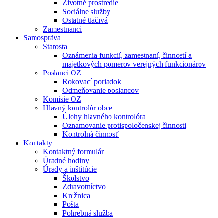
Životné prostredie
Sociálne služby
Ostatné tlačivá
Zamestnanci
Samospráva
Starosta
Oznámenia funkcií, zamestnaní, činností a
majetkových pomerov verejných funkcionárov
Poslanci OZ
Rokovací poriadok
Odmeňovanie poslancov
Komisie OZ
Hlavný kontrolór obce
Úlohy hlavného kontrolóra
Oznamovanie protispoločenskej činnosti
Kontrolná činnosť
Kontakty
Kontaktný formulár
Úradné hodiny
Úrady a inštitúcie
Školstvo
Zdravotníctvo
Knižnica
Pošta
Pohrebná služba