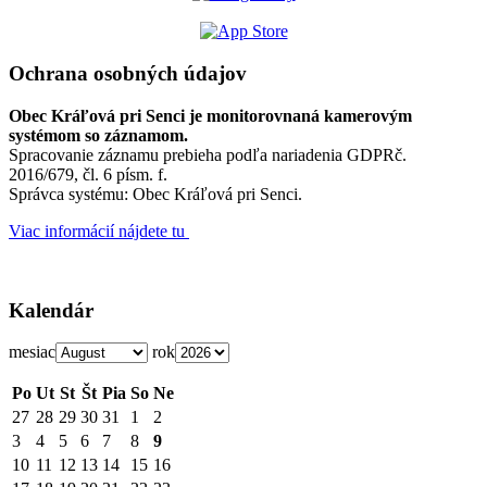
Ochrana osobných údajov
Obec Kráľová pri Senci je monitorovnaná kamerovým
systémom so záznamom.
Spracovanie záznamu prebieha podľa nariadenia GDPRč.
2016/679, čl. 6 písm. f.
Správca systému: Obec Kráľová pri Senci.
Viac informácií nájdete tu
Kalendár
mesiac
rok
Po
Ut
St
Št
Pia
So
Ne
27
28
29
30
31
1
2
3
4
5
6
7
8
9
10
11
12
13
14
15
16