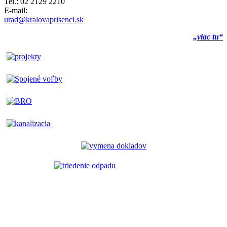
Tel.: 02 2129 2210
E-mail:
urad@kralovaprisenci.sk
„viac tu“