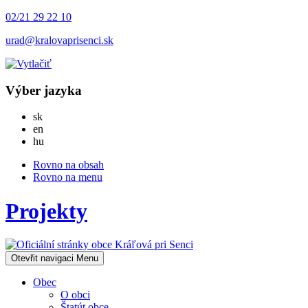
02/21 29 22 10
urad@kralovaprisenci.sk
Výber jazyka
Slovensky
sk
English
en
Magyar
hu
Rovno na obsah
Rovno na menu
Projekty
Otevřit navigaci
Menu
Obec
O obci
Štatút obce