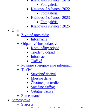
Kráľovská slávnosť 2019
Fotogaléria
Kráľovská slávnosť 2022
Fotogaléria
Kráľovská slávnosť 2023
Fotogaléria
Kráľovská slávnosť 2025
Úrad
Životné prostredie
Informácie
Odpadové hospodárstvo
Komunálny odpad
Triedený odpad
Informácie
Tlačivá
Povinné zverejňovanie informácií
Tlačivá
Stavebné tlačivá
Miestne dane
Životné prostredie
Sociálne služby
Ostatné tlačivá
Zamestnanci
Samospráva
Starosta