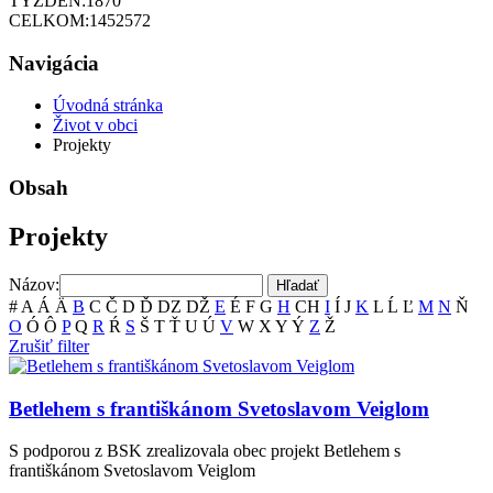
TÝŽDEŇ:
1870
CELKOM:
1452572
Navigácia
Úvodná stránka
Život v obci
Projekty
Obsah
Projekty
Názov:
#
A
Á
Ä
B
C
Č
D
Ď
DZ
DŽ
E
É
F
G
H
CH
I
Í
J
K
L
Ĺ
Ľ
M
N
Ň
O
Ó
Ô
P
Q
R
Ŕ
S
Š
T
Ť
U
Ú
V
W
X
Y
Ý
Z
Ž
Zrušiť filter
Betlehem s františkánom Svetoslavom Veiglom
S podporou z BSK zrealizovala obec projekt Betlehem s
františkánom Svetoslavom Veiglom