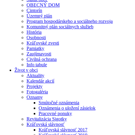
OBECNÝ DOM
Cintorín
Územný plán
Program hospodárskeho a sociálneho rozvoja
Komunitný plán sociálnych služieb
História
Osobnosti
Kráľovské zvesti
Pamiatky
Zaujímavosti
Civilná ochrana
Info tabule
Život v obci
Aktuality
Kalendár akcií
Projekty
Fotogaléria
Oznamy
Smútočné oznámenia
Oznámenia o uložení zásielok
Pracovné ponuky
Revitalizácia Sigotky
Kráľovská slávnosť
Kráľovská slávnosť 2017