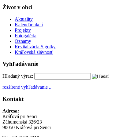
Život v obci
Aktuality
Kalendár akcií
Projekty
Fotogaléria
Oznamy
Revitalizácia Sigotky
Kráľovská slávnosť
Vyhľadávanie
Hľadaný výraz:
rozšírené vyhľadávanie ...
Kontakt
Adresa:
Kráľová pri Senci
Záhumenská 326/23
90050 Kráľová pri Senci