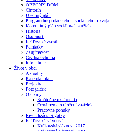
OBECNÝ DOM
Cintorín
Územný plán
Program hospodárskeho a sociálneho rozvoja
Komunitný plán sociálnych služieb
História
Osobnosti
Kráľovské zvesti
Pamiatky
Zaujímavosti
Civilná ochrana
Info tabule
Život v obci
Aktuality
Kalendár akcií
Projekty
Fotogaléria
Oznamy
Smútočné oznámenia
Oznámenia o uložení zásielok
Pracovné ponuky
Revitalizácia Sigotky
Kráľovská slávnosť
Kráľovská slávnosť 2017