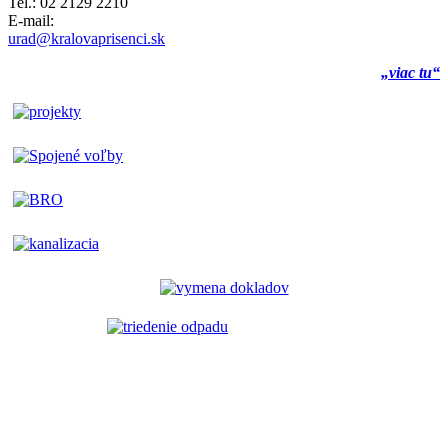
Tel.: 02 2129 2210
E-mail:
urad@kralovaprisenci.sk
„viac tu“