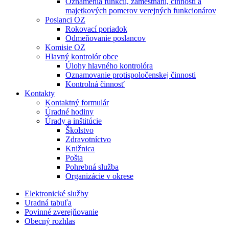
Oznámenia funkcií, zamestnaní, činností a
majetkových pomerov verejných funkcionárov
Poslanci OZ
Rokovací poriadok
Odmeňovanie poslancov
Komisie OZ
Hlavný kontrolór obce
Úlohy hlavného kontrolóra
Oznamovanie protispoločenskej činnosti
Kontrolná činnosť
Kontakty
Kontaktný formulár
Úradné hodiny
Úrady a inštitúcie
Školstvo
Zdravotníctvo
Knižnica
Pošta
Pohrebná služba
Organizácie v okrese
Elektronické služby
Uradná tabuľa
Povinné zverejňovanie
Obecný rozhlas