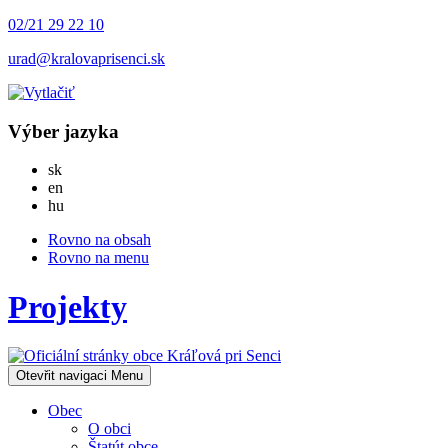
02/21 29 22 10
urad@kralovaprisenci.sk
Výber jazyka
Slovensky
sk
English
en
Magyar
hu
Rovno na obsah
Rovno na menu
Projekty
Otevřit navigaci
Menu
Obec
O obci
Štatút obce