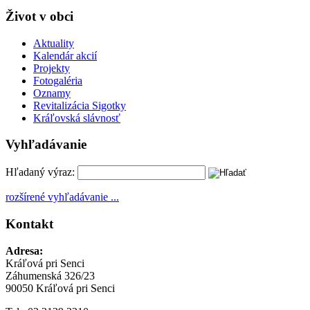
Život v obci
Aktuality
Kalendár akcií
Projekty
Fotogaléria
Oznamy
Revitalizácia Sigotky
Kráľovská slávnosť
Vyhľadávanie
Hľadaný výraz:
rozšírené vyhľadávanie ...
Kontakt
Adresa:
Kráľová pri Senci
Záhumenská 326/23
90050 Kráľová pri Senci