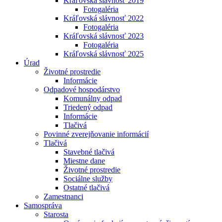
Kráľovská slávnosť 2019
Fotogaléria
Kráľovská slávnosť 2022
Fotogaléria
Kráľovská slávnosť 2023
Fotogaléria
Kráľovská slávnosť 2025
Úrad
Životné prostredie
Informácie
Odpadové hospodárstvo
Komunálny odpad
Triedený odpad
Informácie
Tlačivá
Povinné zverejňovanie informácií
Tlačivá
Stavebné tlačivá
Miestne dane
Životné prostredie
Sociálne služby
Ostatné tlačivá
Zamestnanci
Samospráva
Starosta