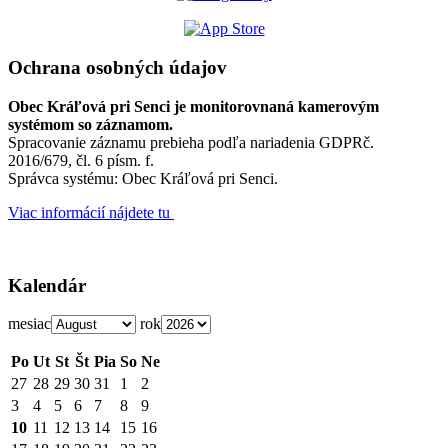
Ochrana osobných údajov
Obec Kráľová pri Senci je monitorovnaná kamerovým
systémom so záznamom.
Spracovanie záznamu prebieha podľa nariadenia GDPRč.
2016/679, čl. 6 písm. f.
Správca systému: Obec Kráľová pri Senci.
Viac informácií nájdete tu
Kalendár
mesiac
rok
Po
Ut
St
Št
Pia
So
Ne
27
28
29
30
31
1
2
3
4
5
6
7
8
9
10
11
12
13
14
15
16