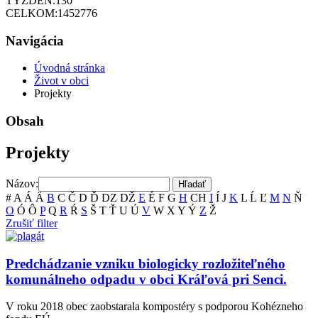
TÝŽDEŇ:
130
CELKOM:
1452776
Navigácia
Úvodná stránka
Život v obci
Projekty
Obsah
Projekty
Názov:
#
A
Á
Ä
B
C
Č
D
Ď
DZ
DŽ
E
É
F
G
H
CH
I
Í
J
K
L
Ĺ
Ľ
M
N
Ň
O
Ó
Ô
P
Q
R
Ŕ
S
Š
T
Ť
U
Ú
V
W
X
Y
Ý
Z
Ž
Zrušiť filter
Predchádzanie vzniku biologicky rozložiteľného
komunálneho odpadu v obci Kráľová pri Senci.
V roku 2018 obec zaobstarala kompostéry s podporou Kohézneho