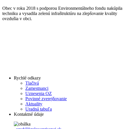
Obec v roku 2018 s podporou Environmentálneho fondu nakúpila
techniku a vysadila zelenú infraštruktúru na zlepšovanie kvality
ovzdušia v obci.
Rychlé odkazy
Tlačivá
Zamestnanci
Uznesenia OZ
Povinné zverejňovanie
Aktuality
Uradná tabuľa
Kontaktné údaje