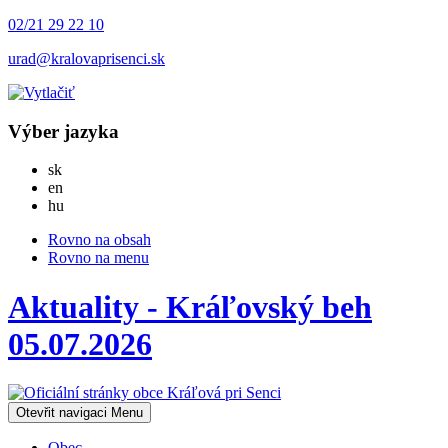
02/21 29 22 10
urad@kralovaprisenci.sk
Výber jazyka
Slovensky
sk
English
en
Magyar
hu
Rovno na obsah
Rovno na menu
Aktuality - Kráľovský beh
05.07.2026
Otevřit navigaci
Menu
Obec