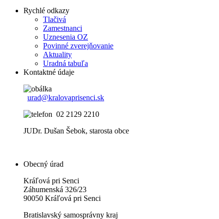
Rychlé odkazy
Tlačivá
Zamestnanci
Uznesenia OZ
Povinné zverejňovanie
Aktuality
Uradná tabuľa
Kontaktné údaje
urad@kralovaprisenci.sk
02 2129 2210
JUDr. Dušan Šebok, starosta obce
Obecný úrad
Kráľová pri Senci
Záhumenská 326/23
90050 Kráľová pri Senci
Bratislavský samosprávny kraj