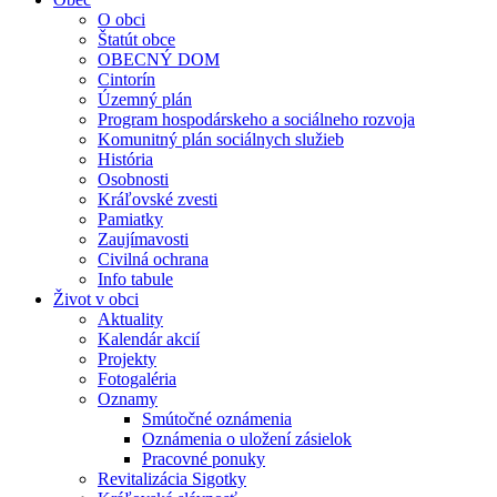
O obci
Štatút obce
OBECNÝ DOM
Cintorín
Územný plán
Program hospodárskeho a sociálneho rozvoja
Komunitný plán sociálnych služieb
História
Osobnosti
Kráľovské zvesti
Pamiatky
Zaujímavosti
Civilná ochrana
Info tabule
Život v obci
Aktuality
Kalendár akcií
Projekty
Fotogaléria
Oznamy
Smútočné oznámenia
Oznámenia o uložení zásielok
Pracovné ponuky
Revitalizácia Sigotky