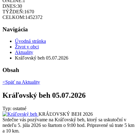
ONLINE:
1
DNES:
30
TÝŽDEŇ:
1670
CELKOM:
1452372
Navigácia
Úvodná stránka
Život v obci
Aktuality
Kráľovský beh 05.07.2026
Obsah
<Späť na
Aktuality
Kráľovský beh 05.07.2026
Typ: ostatné
KRÁĽOVSKÝ BEH 2026
Srdečne vás pozývame na Kráľovský beh, ktorý sa uskutoční v
nedeľu 5. júla 2026 so štartom o 9:00 hod. Pripravené sú trate 5 km
a 10 km.