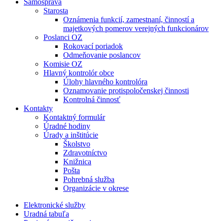
Samospráva
Starosta
Oznámenia funkcií, zamestnaní, činností a
majetkových pomerov verejných funkcionárov
Poslanci OZ
Rokovací poriadok
Odmeňovanie poslancov
Komisie OZ
Hlavný kontrolór obce
Úlohy hlavného kontrolóra
Oznamovanie protispoločenskej činnosti
Kontrolná činnosť
Kontakty
Kontaktný formulár
Úradné hodiny
Úrady a inštitúcie
Školstvo
Zdravotníctvo
Knižnica
Pošta
Pohrebná služba
Organizácie v okrese
Elektronické služby
Uradná tabuľa