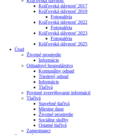
Kráľovská slávnosť
Kráľovská slávnosť 2017
Kráľovská slávnosť 2019
Fotogaléria
Kráľovská slávnosť 2022
Fotogaléria
Kráľovská slávnosť 2023
Fotogaléria
Kráľovská slávnosť 2025
Úrad
Životné prostredie
Informácie
Odpadové hospodárstvo
Komunálny odpad
Triedený odpad
Informácie
Tlačivá
Povinné zverejňovanie informácií
Tlačivá
Stavebné tlačivá
Miestne dane
Životné prostredie
Sociálne služby
Ostatné tlačivá
Zamestnanci