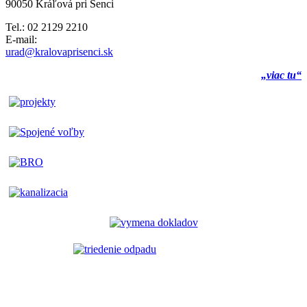
90050 Kráľová pri Senci
Tel.: 02 2129 2210
E-mail:
urad@kralovaprisenci.sk
„viac tu“