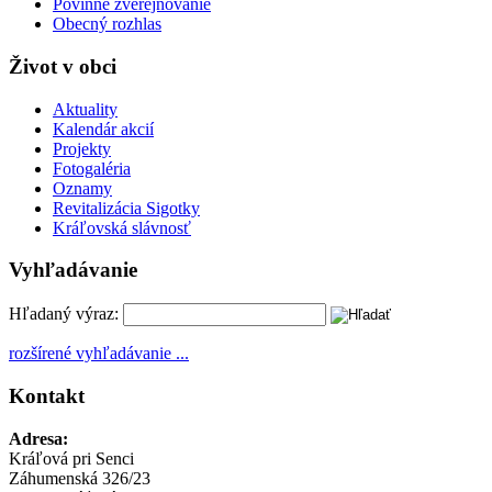
Povinné zverejňovanie
Obecný rozhlas
Život v obci
Aktuality
Kalendár akcií
Projekty
Fotogaléria
Oznamy
Revitalizácia Sigotky
Kráľovská slávnosť
Vyhľadávanie
Hľadaný výraz:
rozšírené vyhľadávanie ...
Kontakt
Adresa:
Kráľová pri Senci
Záhumenská 326/23