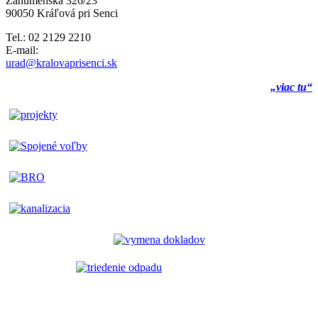
Záhumenská 326/23
90050 Kráľová pri Senci
Tel.: 02 2129 2210
E-mail:
urad@kralovaprisenci.sk
„viac tu“