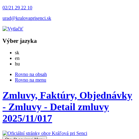
02/21 29 22 10
urad@kralovaprisenci.sk
Výber jazyka
Slovensky
sk
English
en
Magyar
hu
Rovno na obsah
Rovno na menu
Zmluvy, Faktúry, Objednávky
- Zmluvy - Detail zmluvy
2025/11/017