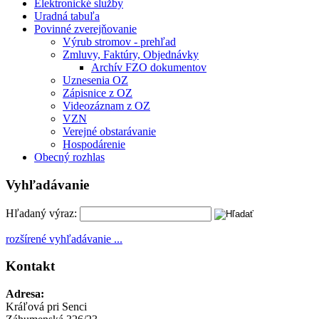
Elektronické služby
Uradná tabuľa
Povinné zverejňovanie
Výrub stromov - prehľad
Zmluvy, Faktúry, Objednávky
Archív FZO dokumentov
Uznesenia OZ
Zápisnice z OZ
Videozáznam z OZ
VZN
Verejné obstarávanie
Hospodárenie
Obecný rozhlas
Vyhľadávanie
Hľadaný výraz:
rozšírené vyhľadávanie ...
Kontakt
Adresa:
Kráľová pri Senci