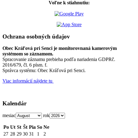
Voľne k stiahnutiu:
Ochrana osobných údajov
Obec Kráľová pri Senci je monitorovnaná kamerovým
systémom so záznamom.
Spracovanie záznamu prebieha podľa nariadenia GDPRč.
2016/679, čl. 6 písm. f.
Správca systému: Obec Kráľová pri Senci.
Viac informácií nájdete tu
Kalendár
mesiac
rok
Po
Ut
St
Št
Pia
So
Ne
27
28
29
30
31
1
2