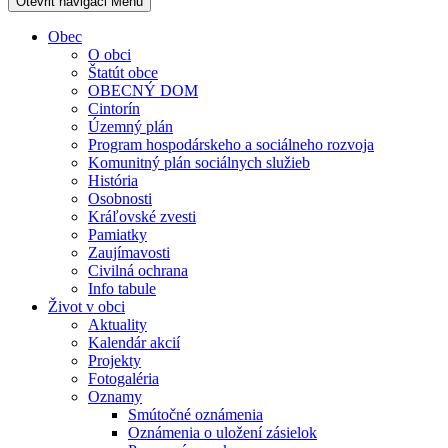
Otevřit navigaci
Menu
Obec
O obci
Štatút obce
OBECNÝ DOM
Cintorín
Územný plán
Program hospodárskeho a sociálneho rozvoja
Komunitný plán sociálnych služieb
História
Osobnosti
Kráľovské zvesti
Pamiatky
Zaujímavosti
Civilná ochrana
Info tabule
Život v obci
Aktuality
Kalendár akcií
Projekty
Fotogaléria
Oznamy
Smútočné oznámenia
Oznámenia o uložení zásielok