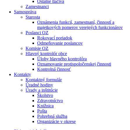
Ostatné tlačivá
Zamestnanci
Samospráva
Starosta
Oznámenia funkcií, zamestnaní, činností a
majetkových pomerov verejných funkcionárov
Poslanci OZ
Rokovací poriadok
Odmeňovanie poslancov
Komisie OZ
Hlavný kontrolór obce
Úlohy hlavného kontrolóra
Oznamovanie protispoločenskej činnosti
Kontrolná činnosť
Kontakty
Kontaktný formulár
Úradné hodiny
Úrady a inštitúcie
Školstvo
Zdravotníctvo
Knižnica
Pošta
Pohrebná služba
Organizácie v okrese