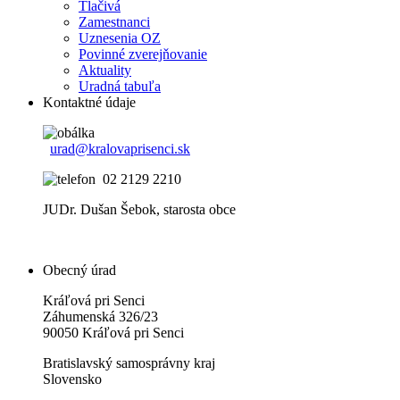
Tlačivá
Zamestnanci
Uznesenia OZ
Povinné zverejňovanie
Aktuality
Uradná tabuľa
Kontaktné údaje
urad@kralovaprisenci.sk
02 2129 2210
JUDr. Dušan Šebok, starosta obce
Obecný úrad
Kráľová pri Senci
Záhumenská 326/23
90050 Kráľová pri Senci
Bratislavský samosprávny kraj
Slovensko