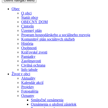
Otevřit navigaci
Menu
Obec
O obci
Štatút obce
OBECNÝ DOM
Cintorín
Územný plán
Program hospodárskeho a sociálneho rozvoja
Komunitný plán sociálnych služieb
História
Osobnosti
Kráľovské zvesti
Pamiatky
Zaujímavosti
Civilná ochrana
Info tabule
Život v obci
Aktuality
Kalendár akcií
Projekty
Fotogaléria
Oznamy
Smútočné oznámenia
Oznámenia o uložení zásielok