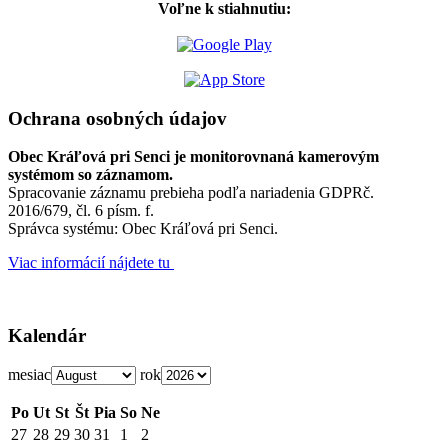
Voľne k stiahnutiu:
Ochrana osobných údajov
Obec Kráľová pri Senci je monitorovnaná kamerovým
systémom so záznamom.
Spracovanie záznamu prebieha podľa nariadenia GDPRč.
2016/679, čl. 6 písm. f.
Správca systému: Obec Kráľová pri Senci.
Viac informácií nájdete tu
Kalendár
mesiac
rok
Po
Ut
St
Št
Pia
So
Ne
27
28
29
30
31
1
2