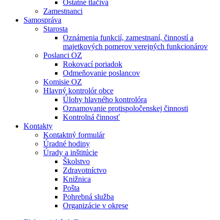
Ostatné tlačivá
Zamestnanci
Samospráva
Starosta
Oznámenia funkcií, zamestnaní, činností a
majetkových pomerov verejných funkcionárov
Poslanci OZ
Rokovací poriadok
Odmeňovanie poslancov
Komisie OZ
Hlavný kontrolór obce
Úlohy hlavného kontrolóra
Oznamovanie protispoločenskej činnosti
Kontrolná činnosť
Kontakty
Kontaktný formulár
Úradné hodiny
Úrady a inštitúcie
Školstvo
Zdravotníctvo
Knižnica
Pošta
Pohrebná služba
Organizácie v okrese