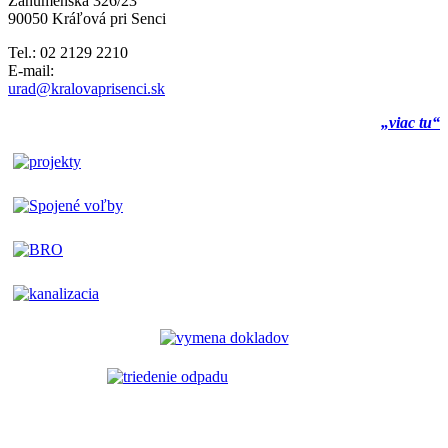
Záhumenská 326/23
90050 Kráľová pri Senci
Tel.: 02 2129 2210
E-mail:
urad@kralovaprisenci.sk
„viac tu“