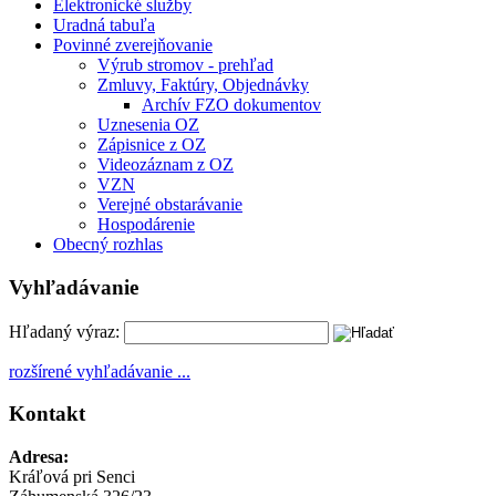
Elektronické služby
Uradná tabuľa
Povinné zverejňovanie
Výrub stromov - prehľad
Zmluvy, Faktúry, Objednávky
Archív FZO dokumentov
Uznesenia OZ
Zápisnice z OZ
Videozáznam z OZ
VZN
Verejné obstarávanie
Hospodárenie
Obecný rozhlas
Vyhľadávanie
Hľadaný výraz:
rozšírené vyhľadávanie ...
Kontakt
Adresa:
Kráľová pri Senci