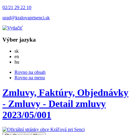
02/21 29 22 10
urad@kralovaprisenci.sk
Výber jazyka
Slovensky
sk
English
en
Magyar
hu
Rovno na obsah
Rovno na menu
Zmluvy, Faktúry, Objednávky
- Zmluvy - Detail zmluvy
2023/05/001