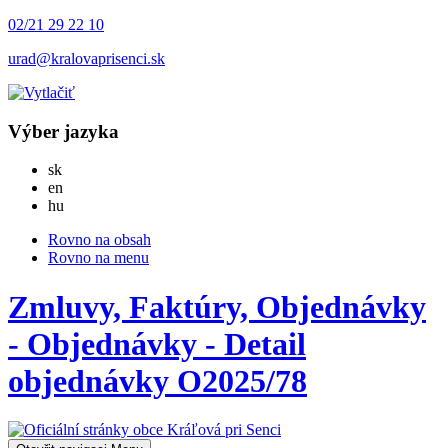
02/21 29 22 10
urad@kralovaprisenci.sk
Výber jazyka
Slovensky
sk
English
en
Magyar
hu
Rovno na obsah
Rovno na menu
Zmluvy, Faktúry, Objednávky
- Objednávky - Detail
objednávky O2025/78