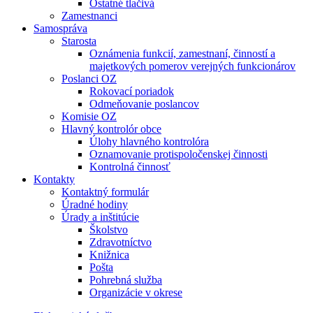
Ostatné tlačivá
Zamestnanci
Samospráva
Starosta
Oznámenia funkcií, zamestnaní, činností a
majetkových pomerov verejných funkcionárov
Poslanci OZ
Rokovací poriadok
Odmeňovanie poslancov
Komisie OZ
Hlavný kontrolór obce
Úlohy hlavného kontrolóra
Oznamovanie protispoločenskej činnosti
Kontrolná činnosť
Kontakty
Kontaktný formulár
Úradné hodiny
Úrady a inštitúcie
Školstvo
Zdravotníctvo
Knižnica
Pošta
Pohrebná služba
Organizácie v okrese