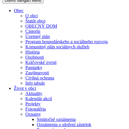
Otevřit navigaci
Menu
Obec
O obci
Štatút obce
OBECNÝ DOM
Cintorín
Územný plán
Program hospodárskeho a sociálneho rozvoja
Komunitný plán sociálnych služieb
História
Osobnosti
Kráľovské zvesti
Pamiatky
Zaujímavosti
Civilná ochrana
Info tabule
Život v obci
Aktuality
Kalendár akcií
Projekty
Fotogaléria
Oznamy
Smútočné oznámenia
Oznámenia o uložení zásielok