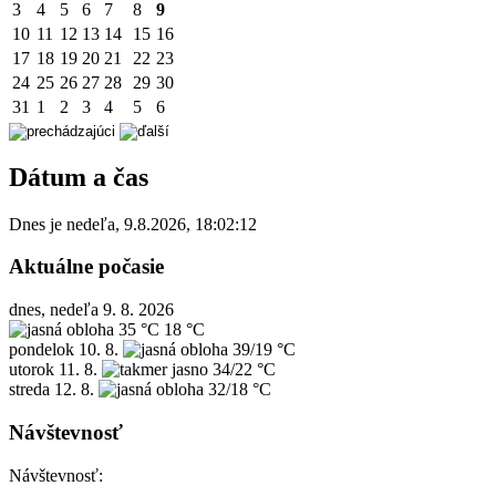
3
4
5
6
7
8
9
10
11
12
13
14
15
16
17
18
19
20
21
22
23
24
25
26
27
28
29
30
31
1
2
3
4
5
6
Dátum a čas
Dnes je
nedeľa
,
9.8.2026
,
18:02:12
Aktuálne počasie
dnes, nedeľa 9. 8. 2026
35 °C
18 °C
pondelok
10. 8.
39/19 °C
utorok
11. 8.
34/22 °C
streda
12. 8.
32/18 °C
Návštevnosť
Návštevnosť: