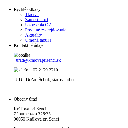
Rychlé odkazy
Tlačivá
Zamestnanci
Uznesenia OZ
Povinné zverejňovanie
Aktuality
Uradná tabuľa
Kontaktné údaje
urad@kralovaprisenci.sk
02 2129 2210
JUDr. Dušan Šebok, starosta obce
Obecný úrad
Kráľová pri Senci
Záhumenská 326/23
90050 Kráľová pri Senci