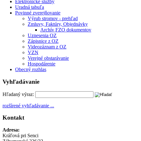
Elektronické služby
Uradná tabuľa
Povinné zverejňovanie
Výrub stromov - prehľad
Zmluvy, Faktúry, Objednávky
Archív FZO dokumentov
Uznesenia OZ
Zápisnice z OZ
Videozáznam z OZ
VZN
Verejné obstarávanie
Hospodárenie
Obecný rozhlas
Vyhľadávanie
Hľadaný výraz:
rozšírené vyhľadávanie ...
Kontakt
Adresa:
Kráľová pri Senci