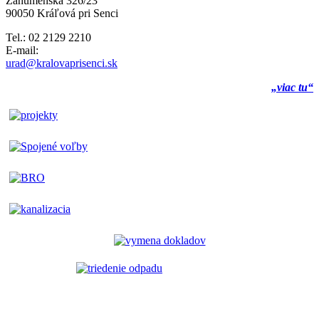
Záhumenská 326/23
90050 Kráľová pri Senci
Tel.: 02 2129 2210
E-mail:
urad@kralovaprisenci.sk
„viac tu“