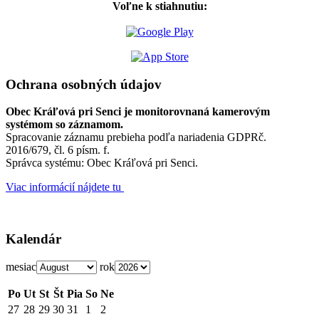
Voľne k stiahnutiu:
Ochrana osobných údajov
Obec Kráľová pri Senci je monitorovnaná kamerovým
systémom so záznamom.
Spracovanie záznamu prebieha podľa nariadenia GDPRč.
2016/679, čl. 6 písm. f.
Správca systému: Obec Kráľová pri Senci.
Viac informácií nájdete tu
Kalendár
mesiac
rok
Po
Ut
St
Št
Pia
So
Ne
27
28
29
30
31
1
2