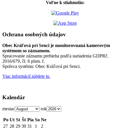
Voľne k stiahnutiu:
Ochrana osobných údajov
Obec Kráľová pri Senci je monitorovnaná kamerovým
systémom so záznamom.
Spracovanie záznamu prebieha podľa nariadenia GDPRč.
2016/679, čl. 6 písm. f.
Správca systému: Obec Kráľová pri Senci.
Viac informácií nájdete tu
Kalendár
mesiac
rok
Po
Ut
St
Št
Pia
So
Ne
27
28
29
30
31
1
2