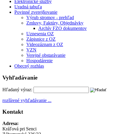
Elektronické služby
Uradná tabuľa
Povinné zverejňovanie
Výrub stromov - prehľad
Zmluvy, Faktúry, Objednávky
Archív FZO dokumentov
Uznesenia OZ
Zápisnice z OZ
Videozáznam z OZ
VZN
Verejné obstarávanie
Hospodárenie
Obecný rozhlas
Vyhľadávanie
Hľadaný výraz:
rozšírené vyhľadávanie ...
Kontakt
Adresa:
Kráľová pri Senci