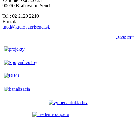
Záhumenská 326/23
90050 Kráľová pri Senci
Tel.: 02 2129 2210
E-mail:
urad@kralovaprisenci.sk
„viac tu“