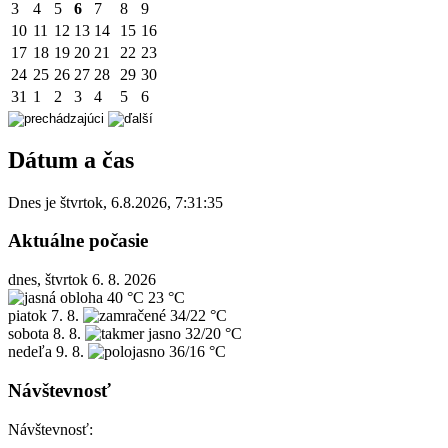
3
4
5
6
7
8
9
10
11
12
13
14
15
16
17
18
19
20
21
22
23
24
25
26
27
28
29
30
31
1
2
3
4
5
6
Dátum a čas
Dnes je
štvrtok
,
6.8.2026
,
7:31:35
Aktuálne počasie
dnes, štvrtok 6. 8. 2026
40 °C
23 °C
piatok
7. 8.
34/22 °C
sobota
8. 8.
32/20 °C
nedeľa
9. 8.
36/16 °C
Návštevnosť
Návštevnosť: