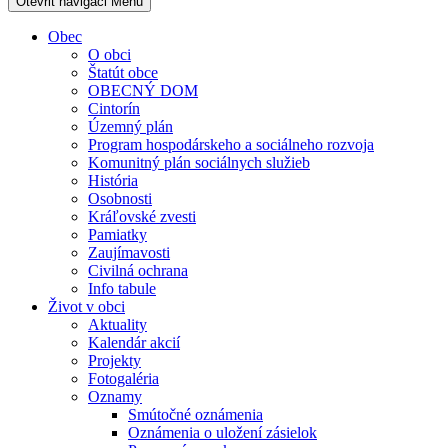
Otevřit navigaci
Menu
Obec
O obci
Štatút obce
OBECNÝ DOM
Cintorín
Územný plán
Program hospodárskeho a sociálneho rozvoja
Komunitný plán sociálnych služieb
História
Osobnosti
Kráľovské zvesti
Pamiatky
Zaujímavosti
Civilná ochrana
Info tabule
Život v obci
Aktuality
Kalendár akcií
Projekty
Fotogaléria
Oznamy
Smútočné oznámenia
Oznámenia o uložení zásielok