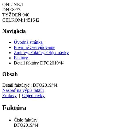
ONLINE:
1
DNES:
73
TÝŽDEŇ:
940
CELKOM:
1451642
Navigácia
Úvodná stránka
Povinné zverejňovanie
Zmluvy, Faktúry, Objednávky
Faktúry
Detail faktúry DFO2019/44
Obsah
Detail faktúry
č.:
DFO2019/44
Naspäť na výpis faktúr
Zmluvy
|
Objednávky
Faktúra
Číslo faktúry
DFO2019/44