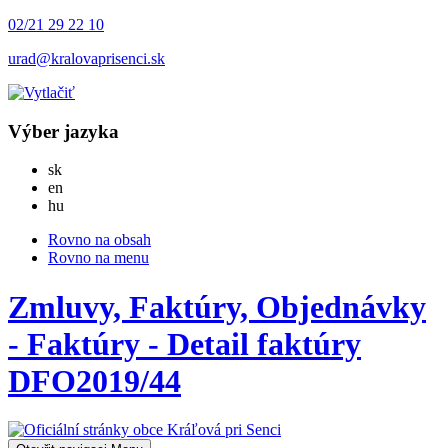
02/21 29 22 10
urad@kralovaprisenci.sk
Výber jazyka
Slovensky
sk
English
en
Magyar
hu
Rovno na obsah
Rovno na menu
Zmluvy, Faktúry, Objednávky
- Faktúry - Detail faktúry
DFO2019/44