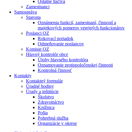
Ostatné tlačivá
Zamestnanci
Samospráva
Starosta
Oznámenia funkcií, zamestnaní, činností a
majetkových pomerov verejných funkcionárov
Poslanci OZ
Rokovací poriadok
Odmeňovanie poslancov
Komisie OZ
Hlavný kontrolór obce
Úlohy hlavného kontrolóra
Oznamovanie protispoločenskej činnosti
Kontrolná činnosť
Kontakty
Kontaktný formulár
Úradné hodiny
Úrady a inštitúcie
Školstvo
Zdravotníctvo
Knižnica
Pošta
Pohrebná služba
Organizácie v okrese