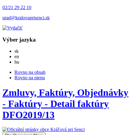
02/21 29 22 10
urad@kralovaprisenci.sk
Výber jazyka
Slovensky
sk
English
en
Magyar
hu
Rovno na obsah
Rovno na menu
Zmluvy, Faktúry, Objednávky
- Faktúry - Detail faktúry
DFO2019/13