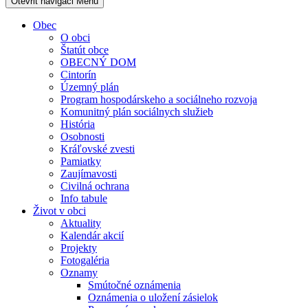
Otevřit navigaci
Menu
Obec
O obci
Štatút obce
OBECNÝ DOM
Cintorín
Územný plán
Program hospodárskeho a sociálneho rozvoja
Komunitný plán sociálnych služieb
História
Osobnosti
Kráľovské zvesti
Pamiatky
Zaujímavosti
Civilná ochrana
Info tabule
Život v obci
Aktuality
Kalendár akcií
Projekty
Fotogaléria
Oznamy
Smútočné oznámenia
Oznámenia o uložení zásielok