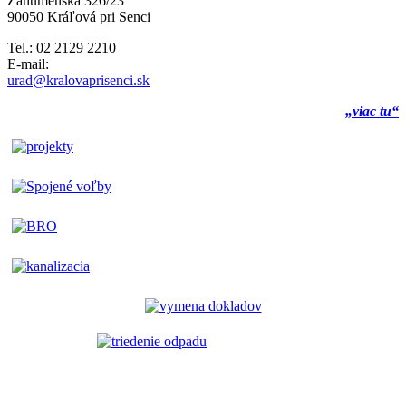
Záhumenská 326/23
90050 Kráľová pri Senci
Tel.: 02 2129 2210
E-mail:
urad@kralovaprisenci.sk
„viac tu“