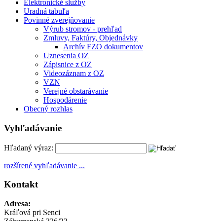
Elektronické služby
Uradná tabuľa
Povinné zverejňovanie
Výrub stromov - prehľad
Zmluvy, Faktúry, Objednávky
Archív FZO dokumentov
Uznesenia OZ
Zápisnice z OZ
Videozáznam z OZ
VZN
Verejné obstarávanie
Hospodárenie
Obecný rozhlas
Vyhľadávanie
Hľadaný výraz:
rozšírené vyhľadávanie ...
Kontakt
Adresa:
Kráľová pri Senci