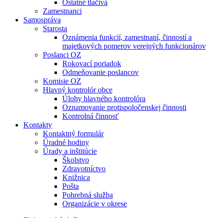
Ostatné tlačivá
Zamestnanci
Samospráva
Starosta
Oznámenia funkcií, zamestnaní, činností a
majetkových pomerov verejných funkcionárov
Poslanci OZ
Rokovací poriadok
Odmeňovanie poslancov
Komisie OZ
Hlavný kontrolór obce
Úlohy hlavného kontrolóra
Oznamovanie protispoločenskej činnosti
Kontrolná činnosť
Kontakty
Kontaktný formulár
Úradné hodiny
Úrady a inštitúcie
Školstvo
Zdravotníctvo
Knižnica
Pošta
Pohrebná služba
Organizácie v okrese