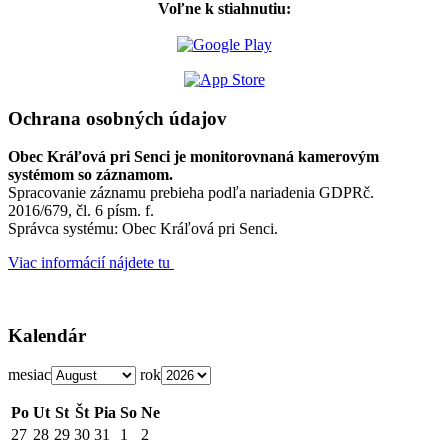
Voľne k stiahnutiu:
Ochrana osobných údajov
Obec Kráľová pri Senci je monitorovnaná kamerovým
systémom so záznamom.
Spracovanie záznamu prebieha podľa nariadenia GDPRč.
2016/679, čl. 6 písm. f.
Správca systému: Obec Kráľová pri Senci.
Viac informácií nájdete tu
Kalendár
mesiac
rok
Po
Ut
St
Št
Pia
So
Ne
27
28
29
30
31
1
2