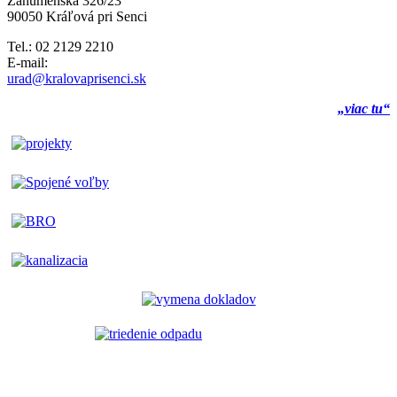
Záhumenská 326/23
90050 Kráľová pri Senci
Tel.: 02 2129 2210
E-mail:
urad@kralovaprisenci.sk
„viac tu“