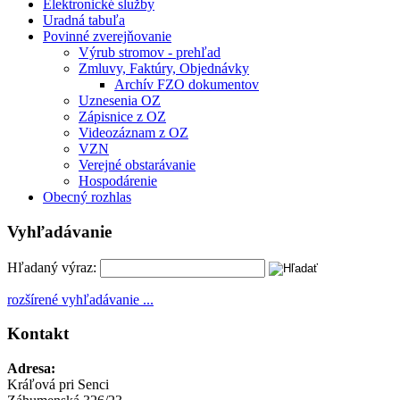
Elektronické služby
Uradná tabuľa
Povinné zverejňovanie
Výrub stromov - prehľad
Zmluvy, Faktúry, Objednávky
Archív FZO dokumentov
Uznesenia OZ
Zápisnice z OZ
Videozáznam z OZ
VZN
Verejné obstarávanie
Hospodárenie
Obecný rozhlas
Vyhľadávanie
Hľadaný výraz:
rozšírené vyhľadávanie ...
Kontakt
Adresa:
Kráľová pri Senci