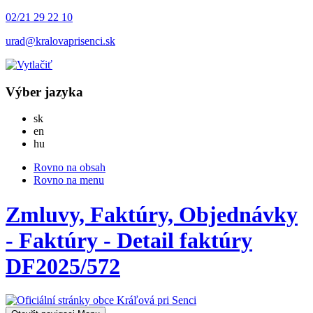
02/21 29 22 10
urad@kralovaprisenci.sk
Výber jazyka
Slovensky
sk
English
en
Magyar
hu
Rovno na obsah
Rovno na menu
Zmluvy, Faktúry, Objednávky
- Faktúry - Detail faktúry
DF2025/572