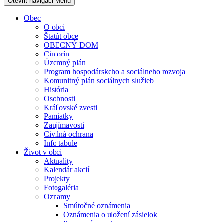
Otevřit navigaci
Menu
Obec
O obci
Štatút obce
OBECNÝ DOM
Cintorín
Územný plán
Program hospodárskeho a sociálneho rozvoja
Komunitný plán sociálnych služieb
História
Osobnosti
Kráľovské zvesti
Pamiatky
Zaujímavosti
Civilná ochrana
Info tabule
Život v obci
Aktuality
Kalendár akcií
Projekty
Fotogaléria
Oznamy
Smútočné oznámenia
Oznámenia o uložení zásielok