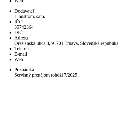
Web
Dodávateľ
Lindström, s.r.o.
IČO
35742364
DIČ
Adresa
Orešianska ulica 3, 91701 Trnava, Slovenská republika
Telefón
E-mail
Web
Poznámka
Servisný prenájom rohoží 7/2025