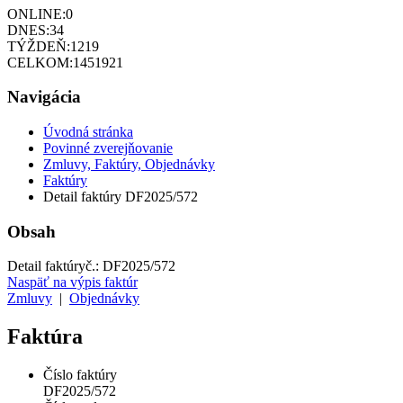
ONLINE:
0
DNES:
34
TÝŽDEŇ:
1219
CELKOM:
1451921
Navigácia
Úvodná stránka
Povinné zverejňovanie
Zmluvy, Faktúry, Objednávky
Faktúry
Detail faktúry DF2025/572
Obsah
Detail faktúry
č.:
DF2025/572
Naspäť na výpis faktúr
Zmluvy
|
Objednávky
Faktúra
Číslo faktúry
DF2025/572