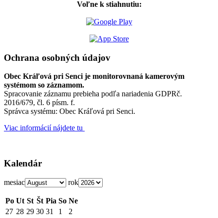
Voľne k stiahnutiu:
Ochrana osobných údajov
Obec Kráľová pri Senci je monitorovnaná kamerovým
systémom so záznamom.
Spracovanie záznamu prebieha podľa nariadenia GDPRč.
2016/679, čl. 6 písm. f.
Správca systému: Obec Kráľová pri Senci.
Viac informácií nájdete tu
Kalendár
mesiac
rok
Po
Ut
St
Št
Pia
So
Ne
27
28
29
30
31
1
2