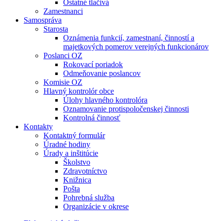
Ostatné tlačivá
Zamestnanci
Samospráva
Starosta
Oznámenia funkcií, zamestnaní, činností a
majetkových pomerov verejných funkcionárov
Poslanci OZ
Rokovací poriadok
Odmeňovanie poslancov
Komisie OZ
Hlavný kontrolór obce
Úlohy hlavného kontrolóra
Oznamovanie protispoločenskej činnosti
Kontrolná činnosť
Kontakty
Kontaktný formulár
Úradné hodiny
Úrady a inštitúcie
Školstvo
Zdravotníctvo
Knižnica
Pošta
Pohrebná služba
Organizácie v okrese