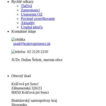
Rychlé odkazy
Tlačivá
Zamestnanci
Uznesenia OZ
Povinné zverejňovanie
Aktuality
Uradná tabuľa
Kontaktné údaje
urad@kralovaprisenci.sk
02 2129 2210
JUDr. Dušan Šebok, starosta obce
Obecný úrad
Kráľová pri Senci
Záhumenská 326/23
90050 Kráľová pri Senci
Bratislavský samosprávny kraj
Slovensko