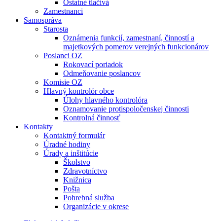
Ostatné tlačivá
Zamestnanci
Samospráva
Starosta
Oznámenia funkcií, zamestnaní, činností a
majetkových pomerov verejných funkcionárov
Poslanci OZ
Rokovací poriadok
Odmeňovanie poslancov
Komisie OZ
Hlavný kontrolór obce
Úlohy hlavného kontrolóra
Oznamovanie protispoločenskej činnosti
Kontrolná činnosť
Kontakty
Kontaktný formulár
Úradné hodiny
Úrady a inštitúcie
Školstvo
Zdravotníctvo
Knižnica
Pošta
Pohrebná služba
Organizácie v okrese