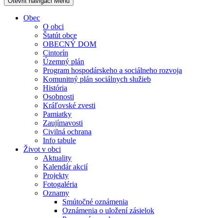
Otevřit navigaci
Menu
Obec
O obci
Štatút obce
OBECNÝ DOM
Cintorín
Územný plán
Program hospodárskeho a sociálneho rozvoja
Komunitný plán sociálnych služieb
História
Osobnosti
Kráľovské zvesti
Pamiatky
Zaujímavosti
Civilná ochrana
Info tabule
Život v obci
Aktuality
Kalendár akcií
Projekty
Fotogaléria
Oznamy
Smútočné oznámenia
Oznámenia o uložení zásielok