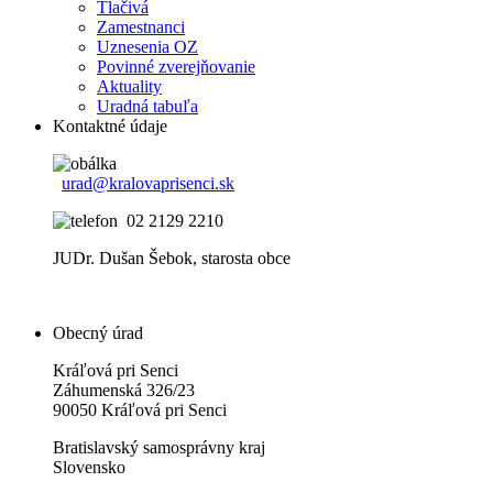
Tlačivá
Zamestnanci
Uznesenia OZ
Povinné zverejňovanie
Aktuality
Uradná tabuľa
Kontaktné údaje
urad@kralovaprisenci.sk
02 2129 2210
JUDr. Dušan Šebok, starosta obce
Obecný úrad
Kráľová pri Senci
Záhumenská 326/23
90050 Kráľová pri Senci
Bratislavský samosprávny kraj
Slovensko