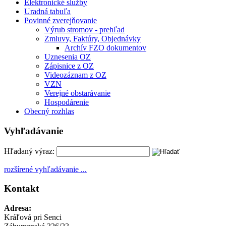
Elektronické služby
Uradná tabuľa
Povinné zverejňovanie
Výrub stromov - prehľad
Zmluvy, Faktúry, Objednávky
Archív FZO dokumentov
Uznesenia OZ
Zápisnice z OZ
Videozáznam z OZ
VZN
Verejné obstarávanie
Hospodárenie
Obecný rozhlas
Vyhľadávanie
Hľadaný výraz:
rozšírené vyhľadávanie ...
Kontakt
Adresa:
Kráľová pri Senci