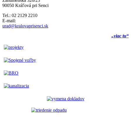
Záhumenská 326/23
90050 Kráľová pri Senci
Tel.: 02 2129 2210
E-mail:
urad@kralovaprisenci.sk
„viac tu“