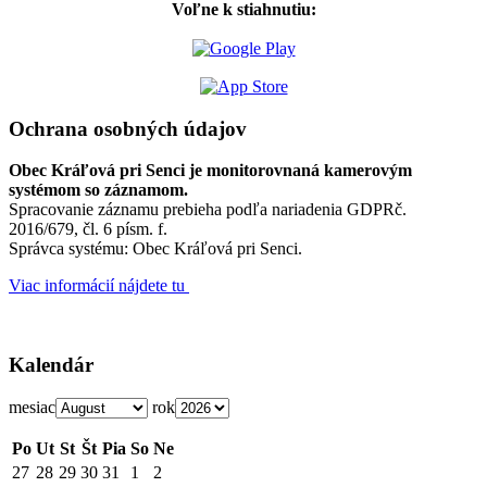
Voľne k stiahnutiu:
Ochrana osobných údajov
Obec Kráľová pri Senci je monitorovnaná kamerovým
systémom so záznamom.
Spracovanie záznamu prebieha podľa nariadenia GDPRč.
2016/679, čl. 6 písm. f.
Správca systému: Obec Kráľová pri Senci.
Viac informácií nájdete tu
Kalendár
mesiac
rok
Po
Ut
St
Št
Pia
So
Ne
27
28
29
30
31
1
2