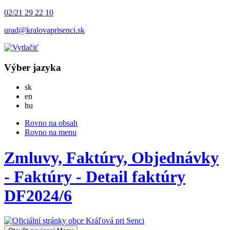
02/21 29 22 10
urad@kralovaprisenci.sk
Výber jazyka
Slovensky
sk
English
en
Magyar
hu
Rovno na obsah
Rovno na menu
Zmluvy, Faktúry, Objednávky
- Faktúry - Detail faktúry
DF2024/6