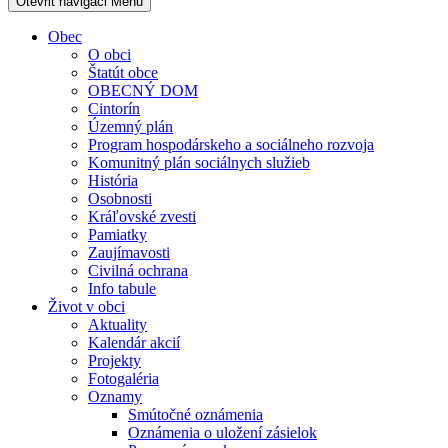
Otevřit navigaci
Menu
Obec
O obci
Štatút obce
OBECNÝ DOM
Cintorín
Územný plán
Program hospodárskeho a sociálneho rozvoja
Komunitný plán sociálnych služieb
História
Osobnosti
Kráľovské zvesti
Pamiatky
Zaujímavosti
Civilná ochrana
Info tabule
Život v obci
Aktuality
Kalendár akcií
Projekty
Fotogaléria
Oznamy
Smútočné oznámenia
Oznámenia o uložení zásielok