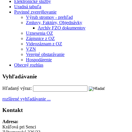
Elektronické služby
Uradná tabuľa
Povinné zverejňovanie
Výrub stromov - prehľad
Zmluvy, Faktúry, Objednávky
Archív FZO dokumentov
Uznesenia OZ
Zápisnice z OZ
Videozáznam z OZ
VZN
Verejné obstarávanie
Hospodárenie
Obecný rozhlas
Vyhľadávanie
Hľadaný výraz:
rozšírené vyhľadávanie ...
Kontakt
Adresa:
Kráľová pri Senci