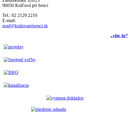
Záhumenská 326/23
90050 Kráľová pri Senci
Tel.: 02 2129 2210
E-mail:
urad@kralovaprisenci.sk
„viac tu“