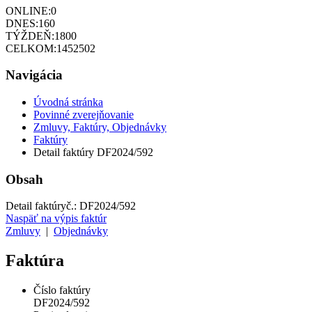
ONLINE:
0
DNES:
160
TÝŽDEŇ:
1800
CELKOM:
1452502
Navigácia
Úvodná stránka
Povinné zverejňovanie
Zmluvy, Faktúry, Objednávky
Faktúry
Detail faktúry DF2024/592
Obsah
Detail faktúry
č.:
DF2024/592
Naspäť na výpis faktúr
Zmluvy
|
Objednávky
Faktúra
Číslo faktúry
DF2024/592