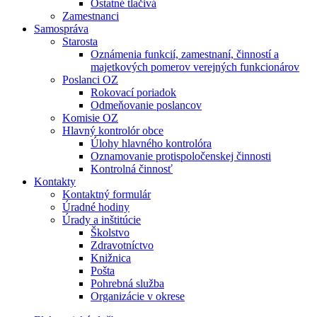
Ostatné tlačivá
Zamestnanci
Samospráva
Starosta
Oznámenia funkcií, zamestnaní, činností a
majetkových pomerov verejných funkcionárov
Poslanci OZ
Rokovací poriadok
Odmeňovanie poslancov
Komisie OZ
Hlavný kontrolór obce
Úlohy hlavného kontrolóra
Oznamovanie protispoločenskej činnosti
Kontrolná činnosť
Kontakty
Kontaktný formulár
Úradné hodiny
Úrady a inštitúcie
Školstvo
Zdravotníctvo
Knižnica
Pošta
Pohrebná služba
Organizácie v okrese