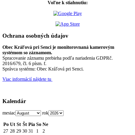
Voľne k stiahnutiu:
Ochrana osobných údajov
Obec Kráľová pri Senci je monitorovnaná kamerovým
systémom so záznamom.
Spracovanie záznamu prebieha podľa nariadenia GDPRč.
2016/679, čl. 6 písm. f.
Správca systému: Obec Kráľová pri Senci.
Viac informácií nájdete tu
Kalendár
mesiac
rok
Po
Ut
St
Št
Pia
So
Ne
27
28
29
30
31
1
2