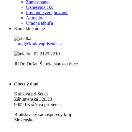
Zamestnanci
Uznesenia OZ
Povinné zverejňovanie
Aktuality
Uradná tabuľa
Kontaktné údaje
urad@kralovaprisenci.sk
02 2129 2210
JUDr. Dušan Šebok, starosta obce
Obecný úrad
Kráľová pri Senci
Záhumenská 326/23
90050 Kráľová pri Senci
Bratislavský samosprávny kraj
Slovensko