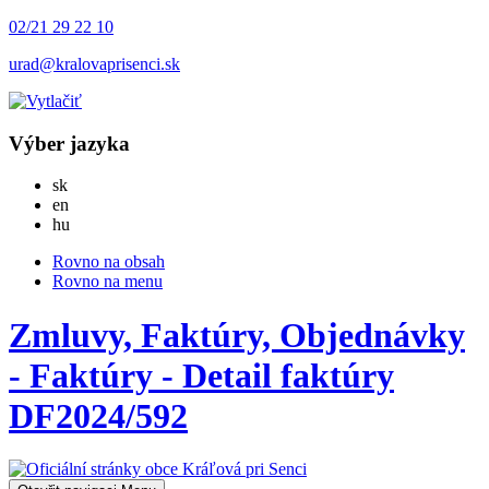
02/21 29 22 10
urad@kralovaprisenci.sk
Výber jazyka
Slovensky
sk
English
en
Magyar
hu
Rovno na obsah
Rovno na menu
Zmluvy, Faktúry, Objednávky
- Faktúry - Detail faktúry
DF2024/592