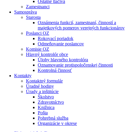
Ostatné tlačivá
Zamestnanci
Samospráva
Starosta
Oznámenia funkcií, zamestnaní, činností a
majetkových pomerov verejných funkcionárov
Poslanci OZ
Rokovací poriadok
Odmeňovanie poslancov
Komisie OZ
Hlavný kontrolór obce
Úlohy hlavného kontrolóra
Oznamovanie protispoločenskej činnosti
Kontrolná činnosť
Kontakty
Kontaktný formulár
Úradné hodiny
Úrady a inštitúcie
Školstvo
Zdravotníctvo
Knižnica
Pošta
Pohrebná služba
Organizácie v okrese