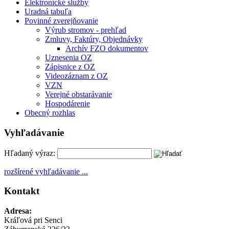
Elektronické služby
Uradná tabuľa
Povinné zverejňovanie
Výrub stromov - prehľad
Zmluvy, Faktúry, Objednávky
Archív FZO dokumentov
Uznesenia OZ
Zápisnice z OZ
Videozáznam z OZ
VZN
Verejné obstarávanie
Hospodárenie
Obecný rozhlas
Vyhľadávanie
Hľadaný výraz:
rozšírené vyhľadávanie ...
Kontakt
Adresa:
Kráľová pri Senci