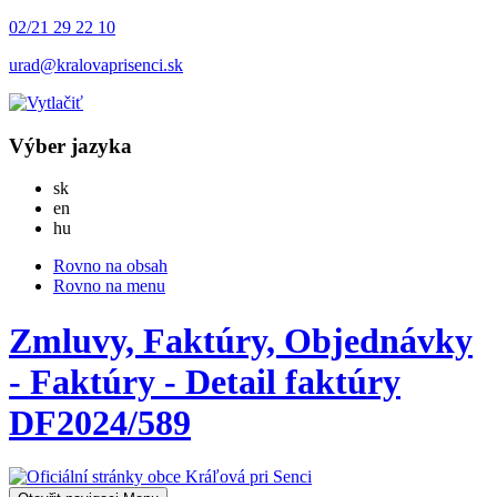
02/21 29 22 10
urad@kralovaprisenci.sk
Výber jazyka
Slovensky
sk
English
en
Magyar
hu
Rovno na obsah
Rovno na menu
Zmluvy, Faktúry, Objednávky
- Faktúry - Detail faktúry
DF2024/589