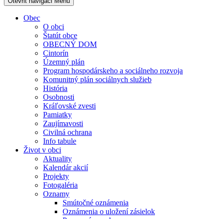
Otevřit navigaci
Menu
Obec
O obci
Štatút obce
OBECNÝ DOM
Cintorín
Územný plán
Program hospodárskeho a sociálneho rozvoja
Komunitný plán sociálnych služieb
História
Osobnosti
Kráľovské zvesti
Pamiatky
Zaujímavosti
Civilná ochrana
Info tabule
Život v obci
Aktuality
Kalendár akcií
Projekty
Fotogaléria
Oznamy
Smútočné oznámenia
Oznámenia o uložení zásielok