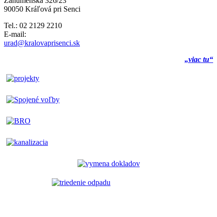
Záhumenská 326/23
90050 Kráľová pri Senci
Tel.: 02 2129 2210
E-mail:
urad@kralovaprisenci.sk
„viac tu“