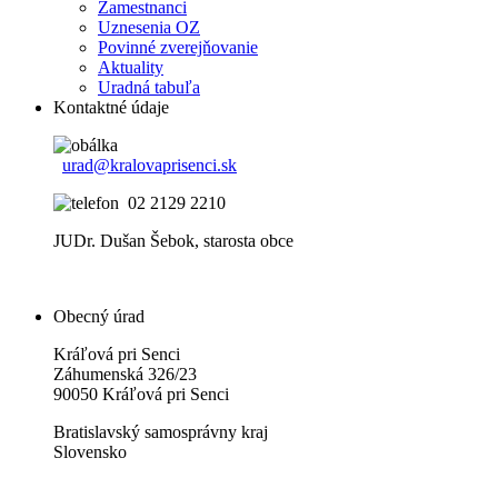
Zamestnanci
Uznesenia OZ
Povinné zverejňovanie
Aktuality
Uradná tabuľa
Kontaktné údaje
urad@kralovaprisenci.sk
02 2129 2210
JUDr. Dušan Šebok, starosta obce
Obecný úrad
Kráľová pri Senci
Záhumenská 326/23
90050 Kráľová pri Senci
Bratislavský samosprávny kraj
Slovensko