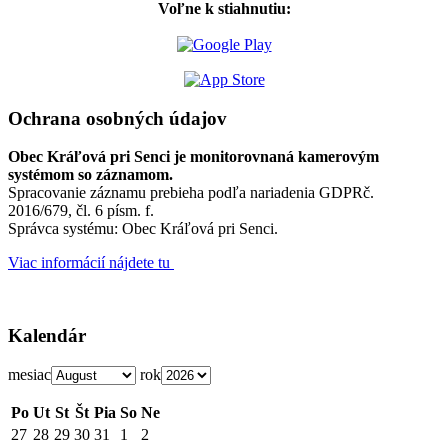
Voľne k stiahnutiu:
Ochrana osobných údajov
Obec Kráľová pri Senci je monitorovnaná kamerovým
systémom so záznamom.
Spracovanie záznamu prebieha podľa nariadenia GDPRč.
2016/679, čl. 6 písm. f.
Správca systému: Obec Kráľová pri Senci.
Viac informácií nájdete tu
Kalendár
mesiac
rok
Po
Ut
St
Št
Pia
So
Ne
27
28
29
30
31
1
2