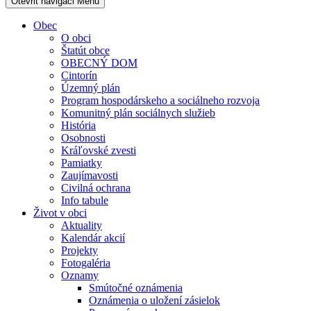
Otevřit navigaci
Menu
Obec
O obci
Štatút obce
OBECNÝ DOM
Cintorín
Územný plán
Program hospodárskeho a sociálneho rozvoja
Komunitný plán sociálnych služieb
História
Osobnosti
Kráľovské zvesti
Pamiatky
Zaujímavosti
Civilná ochrana
Info tabule
Život v obci
Aktuality
Kalendár akcií
Projekty
Fotogaléria
Oznamy
Smútočné oznámenia
Oznámenia o uložení zásielok