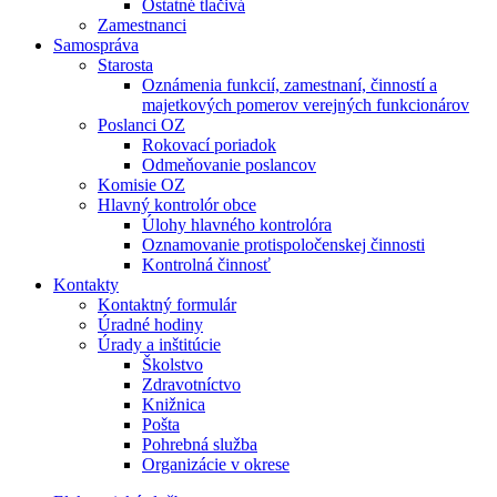
Ostatné tlačivá
Zamestnanci
Samospráva
Starosta
Oznámenia funkcií, zamestnaní, činností a
majetkových pomerov verejných funkcionárov
Poslanci OZ
Rokovací poriadok
Odmeňovanie poslancov
Komisie OZ
Hlavný kontrolór obce
Úlohy hlavného kontrolóra
Oznamovanie protispoločenskej činnosti
Kontrolná činnosť
Kontakty
Kontaktný formulár
Úradné hodiny
Úrady a inštitúcie
Školstvo
Zdravotníctvo
Knižnica
Pošta
Pohrebná služba
Organizácie v okrese