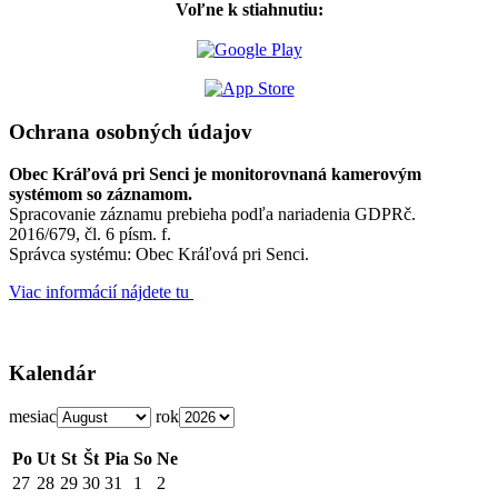
Voľne k stiahnutiu:
Ochrana osobných údajov
Obec Kráľová pri Senci je monitorovnaná kamerovým
systémom so záznamom.
Spracovanie záznamu prebieha podľa nariadenia GDPRč.
2016/679, čl. 6 písm. f.
Správca systému: Obec Kráľová pri Senci.
Viac informácií nájdete tu
Kalendár
mesiac
rok
Po
Ut
St
Št
Pia
So
Ne
27
28
29
30
31
1
2