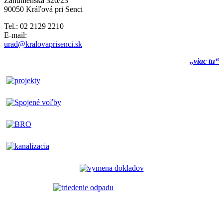
Záhumenská 326/23
90050 Kráľová pri Senci
Tel.: 02 2129 2210
E-mail:
urad@kralovaprisenci.sk
„viac tu“