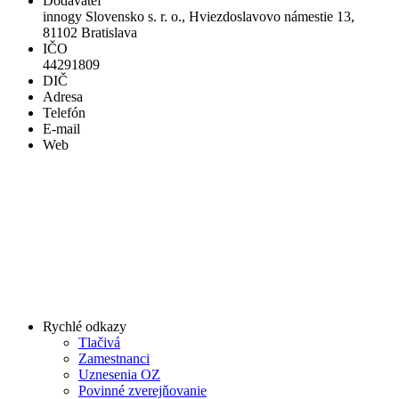
Dodávateľ
innogy Slovensko s. r. o., Hviezdoslavovo námestie 13,
81102 Bratislava
IČO
44291809
DIČ
Adresa
Telefón
E-mail
Web
Rychlé odkazy
Tlačivá
Zamestnanci
Uznesenia OZ
Povinné zverejňovanie