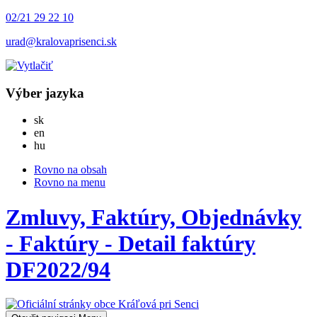
02/21 29 22 10
urad@kralovaprisenci.sk
Výber jazyka
Slovensky
sk
English
en
Magyar
hu
Rovno na obsah
Rovno na menu
Zmluvy, Faktúry, Objednávky
- Faktúry - Detail faktúry
DF2022/94