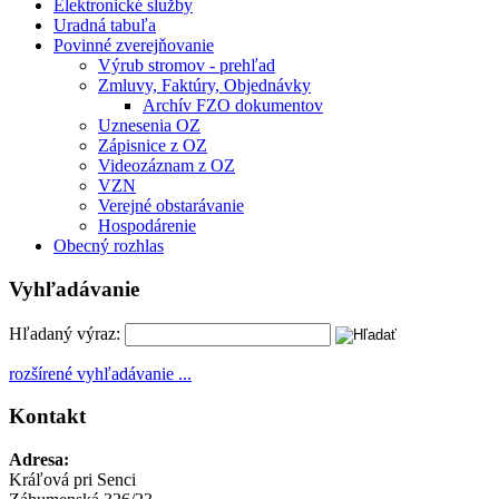
Elektronické služby
Uradná tabuľa
Povinné zverejňovanie
Výrub stromov - prehľad
Zmluvy, Faktúry, Objednávky
Archív FZO dokumentov
Uznesenia OZ
Zápisnice z OZ
Videozáznam z OZ
VZN
Verejné obstarávanie
Hospodárenie
Obecný rozhlas
Vyhľadávanie
Hľadaný výraz:
rozšírené vyhľadávanie ...
Kontakt
Adresa:
Kráľová pri Senci