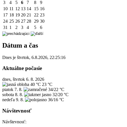
3
4
5
6
7
8
9
10
11
12
13
14
15
16
17
18
19
20
21
22
23
24
25
26
27
28
29
30
31
1
2
3
4
5
6
Dátum a čas
Dnes je
štvrtok
,
6.8.2026
,
22:25:16
Aktuálne počasie
dnes, štvrtok 6. 8. 2026
40 °C
23 °C
piatok
7. 8.
34/22 °C
sobota
8. 8.
32/20 °C
nedeľa
9. 8.
36/16 °C
Návštevnosť
Návštevnosť: