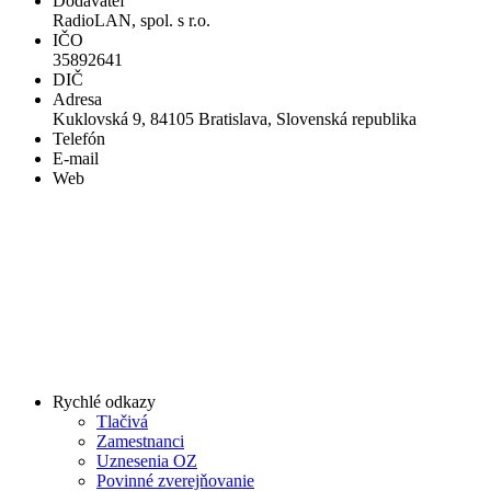
Dodávateľ
RadioLAN, spol. s r.o.
IČO
35892641
DIČ
Adresa
Kuklovská 9, 84105 Bratislava, Slovenská republika
Telefón
E-mail
Web
Rychlé odkazy
Tlačivá
Zamestnanci
Uznesenia OZ
Povinné zverejňovanie