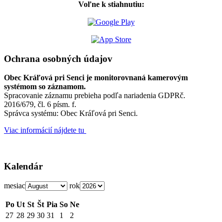
Voľne k stiahnutiu:
Ochrana osobných údajov
Obec Kráľová pri Senci je monitorovnaná kamerovým
systémom so záznamom.
Spracovanie záznamu prebieha podľa nariadenia GDPRč.
2016/679, čl. 6 písm. f.
Správca systému: Obec Kráľová pri Senci.
Viac informácií nájdete tu
Kalendár
mesiac
rok
Po
Ut
St
Št
Pia
So
Ne
27
28
29
30
31
1
2