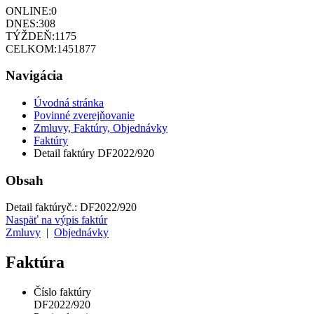
ONLINE:
0
DNES:
308
TÝŽDEŇ:
1175
CELKOM:
1451877
Navigácia
Úvodná stránka
Povinné zverejňovanie
Zmluvy, Faktúry, Objednávky
Faktúry
Detail faktúry DF2022/920
Obsah
Detail faktúry
č.:
DF2022/920
Naspäť na výpis faktúr
Zmluvy
|
Objednávky
Faktúra
Číslo faktúry
DF2022/920