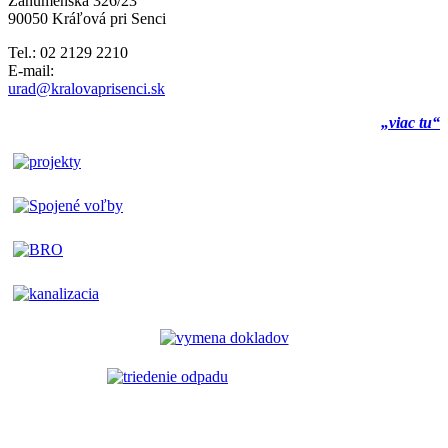
Záhumenská 326/23
90050 Kráľová pri Senci
Tel.: 02 2129 2210
E-mail:
urad@kralovaprisenci.sk
„viac tu“