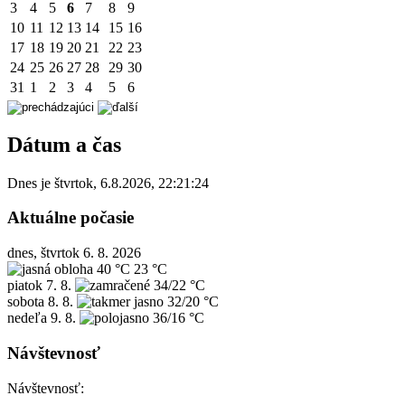
3
4
5
6
7
8
9
10
11
12
13
14
15
16
17
18
19
20
21
22
23
24
25
26
27
28
29
30
31
1
2
3
4
5
6
Dátum a čas
Dnes je
štvrtok
,
6.8.2026
,
22:21:24
Aktuálne počasie
dnes, štvrtok 6. 8. 2026
40 °C
23 °C
piatok
7. 8.
34/22 °C
sobota
8. 8.
32/20 °C
nedeľa
9. 8.
36/16 °C
Návštevnosť
Návštevnosť: