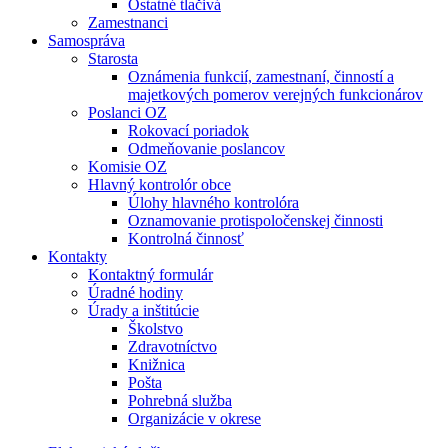
Ostatné tlačivá
Zamestnanci
Samospráva
Starosta
Oznámenia funkcií, zamestnaní, činností a
majetkových pomerov verejných funkcionárov
Poslanci OZ
Rokovací poriadok
Odmeňovanie poslancov
Komisie OZ
Hlavný kontrolór obce
Úlohy hlavného kontrolóra
Oznamovanie protispoločenskej činnosti
Kontrolná činnosť
Kontakty
Kontaktný formulár
Úradné hodiny
Úrady a inštitúcie
Školstvo
Zdravotníctvo
Knižnica
Pošta
Pohrebná služba
Organizácie v okrese