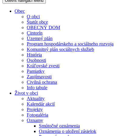
Otevřit navigaci
Menu
Obec
O obci
Štatút obce
OBECNÝ DOM
Cintorín
Územný plán
Program hospodárskeho a sociálneho rozvoja
Komunitný plán sociálnych služieb
História
Osobnosti
Kráľovské zvesti
Pamiatky
Zaujímavosti
Civilná ochrana
Info tabule
Život v obci
Aktuality
Kalendár akcií
Projekty
Fotogaléria
Oznamy
Smútočné oznámenia
Oznámenia o uložení zásielok