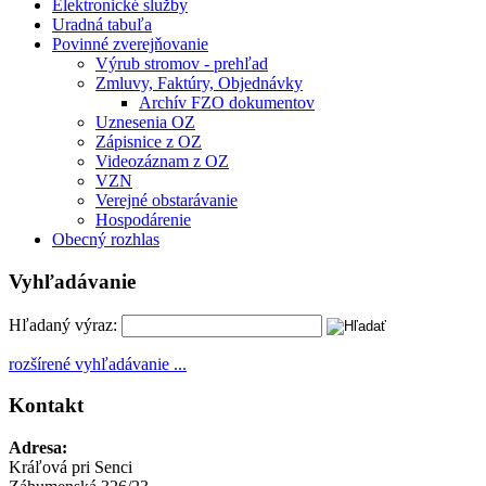
Elektronické služby
Uradná tabuľa
Povinné zverejňovanie
Výrub stromov - prehľad
Zmluvy, Faktúry, Objednávky
Archív FZO dokumentov
Uznesenia OZ
Zápisnice z OZ
Videozáznam z OZ
VZN
Verejné obstarávanie
Hospodárenie
Obecný rozhlas
Vyhľadávanie
Hľadaný výraz:
rozšírené vyhľadávanie ...
Kontakt
Adresa:
Kráľová pri Senci