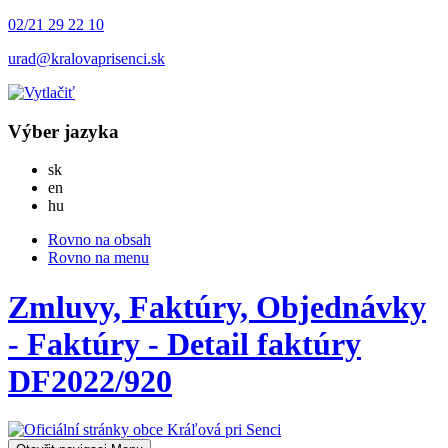
02/21 29 22 10
urad@kralovaprisenci.sk
Výber jazyka
Slovensky
sk
English
en
Magyar
hu
Rovno na obsah
Rovno na menu
Zmluvy, Faktúry, Objednávky
- Faktúry - Detail faktúry
DF2022/920