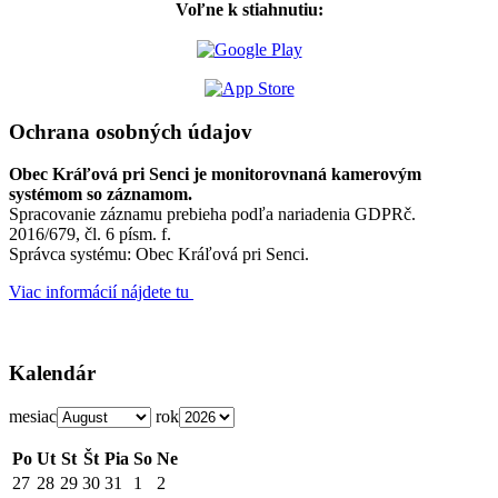
Voľne k stiahnutiu:
Ochrana osobných údajov
Obec Kráľová pri Senci je monitorovnaná kamerovým
systémom so záznamom.
Spracovanie záznamu prebieha podľa nariadenia GDPRč.
2016/679, čl. 6 písm. f.
Správca systému: Obec Kráľová pri Senci.
Viac informácií nájdete tu
Kalendár
mesiac
rok
Po
Ut
St
Št
Pia
So
Ne
27
28
29
30
31
1
2