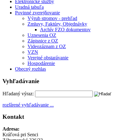
Elektronické služby
Uradná tabuľa
Povinné zverejňovanie
Výrub stromov - prehľad
Zmluvy, Faktúry, Objednávky
Archív FZO dokumentov
Uznesenia OZ
Zápisnice z OZ
Videozáznam z OZ
VZN
Verejné obstarávanie
Hospodárenie
Obecný rozhlas
Vyhľadávanie
Hľadaný výraz:
rozšírené vyhľadávanie ...
Kontakt
Adresa:
Kráľová pri Senci