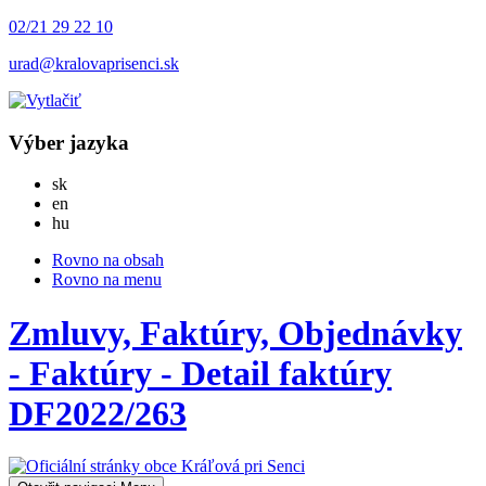
02/21 29 22 10
urad@kralovaprisenci.sk
Výber jazyka
Slovensky
sk
English
en
Magyar
hu
Rovno na obsah
Rovno na menu
Zmluvy, Faktúry, Objednávky
- Faktúry - Detail faktúry
DF2022/263