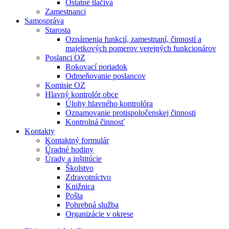
Ostatné tlačivá
Zamestnanci
Samospráva
Starosta
Oznámenia funkcií, zamestnaní, činností a
majetkových pomerov verejných funkcionárov
Poslanci OZ
Rokovací poriadok
Odmeňovanie poslancov
Komisie OZ
Hlavný kontrolór obce
Úlohy hlavného kontrolóra
Oznamovanie protispoločenskej činnosti
Kontrolná činnosť
Kontakty
Kontaktný formulár
Úradné hodiny
Úrady a inštitúcie
Školstvo
Zdravotníctvo
Knižnica
Pošta
Pohrebná služba
Organizácie v okrese