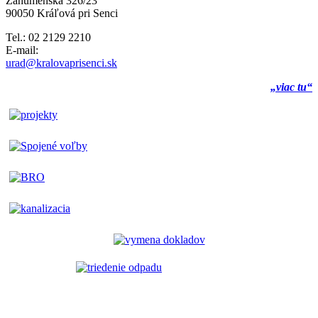
Záhumenská 326/23
90050 Kráľová pri Senci
Tel.: 02 2129 2210
E-mail:
urad@kralovaprisenci.sk
„viac tu“