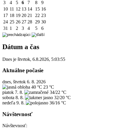
3
4
5
6
7
8
9
10
11
12
13
14
15
16
17
18
19
20
21
22
23
24
25
26
27
28
29
30
31
1
2
3
4
5
6
Dátum a čas
Dnes je
štvrtok
,
6.8.2026
,
5:03:55
Aktuálne počasie
dnes, štvrtok 6. 8. 2026
40 °C
23 °C
piatok
7. 8.
34/22 °C
sobota
8. 8.
32/20 °C
nedeľa
9. 8.
36/16 °C
Návštevnosť
Návštevnosť: