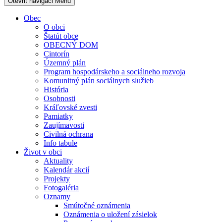
Otevřit navigaci
Menu
Obec
O obci
Štatút obce
OBECNÝ DOM
Cintorín
Územný plán
Program hospodárskeho a sociálneho rozvoja
Komunitný plán sociálnych služieb
História
Osobnosti
Kráľovské zvesti
Pamiatky
Zaujímavosti
Civilná ochrana
Info tabule
Život v obci
Aktuality
Kalendár akcií
Projekty
Fotogaléria
Oznamy
Smútočné oznámenia
Oznámenia o uložení zásielok