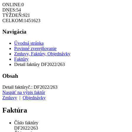
ONLINE:
0
DNES:
54
TÝŽDEŇ:
921
CELKOM:
1451623
Navigácia
Úvodná stránka
Povinné zverejňovanie
Zmluvy, Faktúry, Objednávky
Faktúry
Detail faktúry DF2022/263
Obsah
Detail faktúry
č.:
DF2022/263
Naspäť na výpis faktúr
Zmluvy
|
Objednávky
Faktúra
Číslo faktúry
DF2022/263