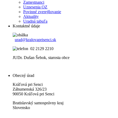
Zamestnanci
Uznesenia OZ
Povinné zverejňovanie
Aktuality
Uradná tabuľa
Kontaktné údaje
urad@kralovaprisenci.sk
02 2129 2210
JUDr. Dušan Šebok, starosta obce
Obecný úrad
Kráľová pri Senci
Záhumenská 326/23
90050 Kráľová pri Senci
Bratislavský samosprávny kraj
Slovensko