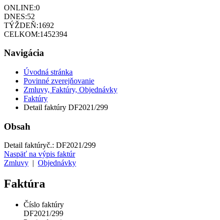
ONLINE:
0
DNES:
52
TÝŽDEŇ:
1692
CELKOM:
1452394
Navigácia
Úvodná stránka
Povinné zverejňovanie
Zmluvy, Faktúry, Objednávky
Faktúry
Detail faktúry DF2021/299
Obsah
Detail faktúry
č.:
DF2021/299
Naspäť na výpis faktúr
Zmluvy
|
Objednávky
Faktúra
Číslo faktúry
DF2021/299