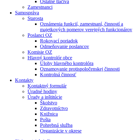
Ostatné tlačivá
Zamestnanci
Samospráva
Starosta
Oznámenia funkcií, zamestnaní, činností a
majetkových pomerov verejných funkcionárov
Poslanci OZ
Rokovací poriadok
Odmeňovanie poslancov
Komisie OZ
Hlavný kontrolór obce
Úlohy hlavného kontrolóra
Oznamovanie protispoločenskej činnosti
Kontrolná činnosť
Kontakty
Kontaktný formulár
Úradné hodiny
Úrady a inštitúcie
Školstvo
Zdravotníctvo
Knižnica
Pošta
Pohrebná služba
Organizácie v okrese