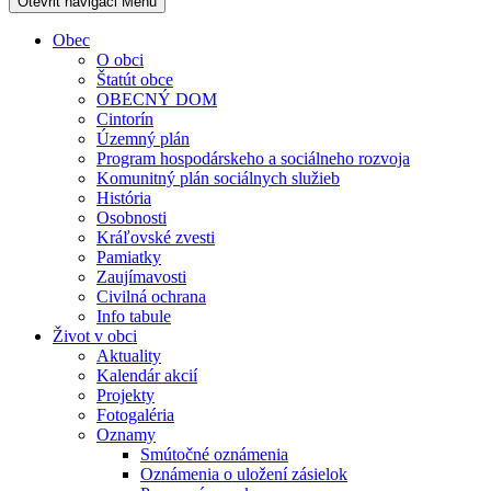
Otevřit navigaci
Menu
Obec
O obci
Štatút obce
OBECNÝ DOM
Cintorín
Územný plán
Program hospodárskeho a sociálneho rozvoja
Komunitný plán sociálnych služieb
História
Osobnosti
Kráľovské zvesti
Pamiatky
Zaujímavosti
Civilná ochrana
Info tabule
Život v obci
Aktuality
Kalendár akcií
Projekty
Fotogaléria
Oznamy
Smútočné oznámenia
Oznámenia o uložení zásielok