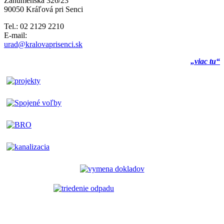
Záhumenská 326/23
90050 Kráľová pri Senci
Tel.: 02 2129 2210
E-mail:
urad@kralovaprisenci.sk
„viac tu“