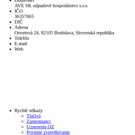
Dodávateľ
AVE SK odpadové hospodárstvo s.r.o.
IČO
36357065
DIČ
Adresa
Osvetová 24, 82105 Bratislava, Slovenská republika
Telefón
E-mail
Web
Rychlé odkazy
Tlačivá
Zamestnanci
Uznesenia OZ
Povinné zverejňovanie