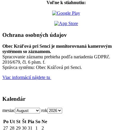
Voľne k stiahnutiu:
Ochrana osobných údajov
Obec Kráľová pri Senci je monitorovnaná kamerovým
systémom so záznamom.
Spracovanie záznamu prebieha podľa nariadenia GDPRč.
2016/679, čl. 6 písm. f.
Správca systému: Obec Kráľová pri Senci.
Viac informácií nájdete tu
Kalendár
mesiac
rok
Po
Ut
St
Št
Pia
So
Ne
27
28
29
30
31
1
2