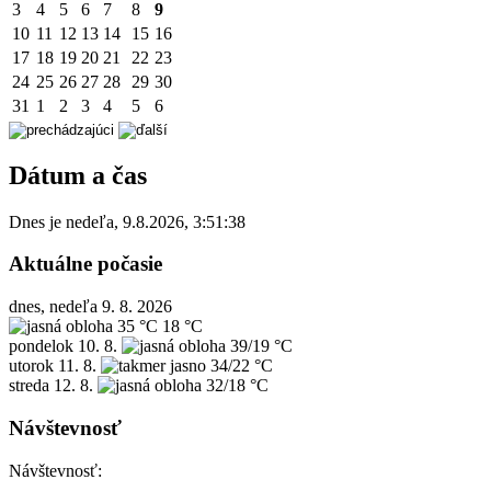
3
4
5
6
7
8
9
10
11
12
13
14
15
16
17
18
19
20
21
22
23
24
25
26
27
28
29
30
31
1
2
3
4
5
6
Dátum a čas
Dnes je
nedeľa
,
9.8.2026
,
3:51:38
Aktuálne počasie
dnes, nedeľa 9. 8. 2026
35 °C
18 °C
pondelok
10. 8.
39/19 °C
utorok
11. 8.
34/22 °C
streda
12. 8.
32/18 °C
Návštevnosť
Návštevnosť: