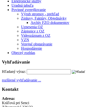
Elektronické služby
Uradná tabuľa
Povinné zverejňovanie
Výrub stromov - prehľad
Zmluvy, Faktúry, Objednávky
Archív FZO dokumentov
Uznesenia OZ
Zápisnice z OZ
Videozáznam z OZ
VZN
Verejné obstarávanie
Hospodárenie
Obecný rozhlas
Vyhľadávanie
Hľadaný výraz:
rozšírené vyhľadávanie ...
Kontakt
Adresa:
Kráľová pri Senci