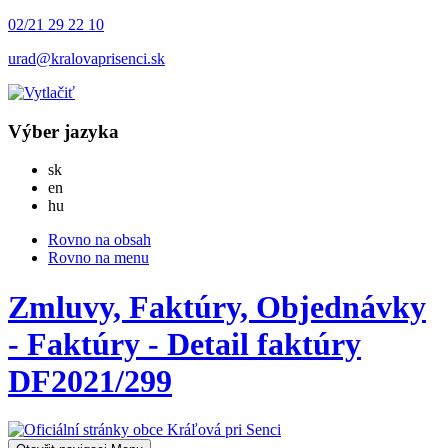
02/21 29 22 10
urad@kralovaprisenci.sk
Výber jazyka
Slovensky
sk
English
en
Magyar
hu
Rovno na obsah
Rovno na menu
Zmluvy, Faktúry, Objednávky
- Faktúry - Detail faktúry
DF2021/299