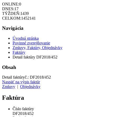
ONLINE:
0
DNES:
17
TÝŽDEŇ:
1439
CELKOM:
1452141
Navigácia
Úvodná stránka
Povinné zverejňovanie
Zmluvy, Faktúry, Objednávky
Faktúry
Detail faktúry DF2018/452
Obsah
Detail faktúry
č.:
DF2018/452
Naspäť na výpis faktúr
Zmluvy
|
Objednávky
Faktúra
Číslo faktúry
DF2018/452