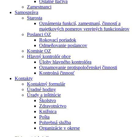
Ostatné tlačivá
Zamestnanci
Samospráva
Starosta
Oznámenia funkcií, zamestnaní, činností a
majetkových pomerov verejných funkcionárov
Poslanci OZ
Rokovací poriadok
Odmeňovanie poslancov
Komisie OZ
Hlavný kontrolór obce
Úlohy hlavného kontrolóra
Oznamovanie protispoločenskej činnosti
Kontrolná činnosť
Kontakty
Kontaktný formulár
Úradné hodiny
Úrady a inštitúcie
Školstvo
Zdravotníctvo
Knižnica
Pošta
Pohrebná služba
Organizácie v okrese