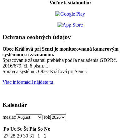
Voľne k stiahnutiu:
Ochrana osobných údajov
Obec Kráľová pri Senci je monitorovnaná kamerovým
systémom so záznamom.
Spracovanie záznamu prebieha podľa nariadenia GDPRč.
2016/679, čl. 6 písm. f.
Správca systému: Obec Kráľová pri Senci.
Viac informácií nájdete tu
Kalendár
mesiac
rok
Po
Ut
St
Št
Pia
So
Ne
27
28
29
30
31
1
2