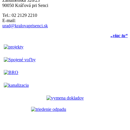
Záhumenská 326/23
90050 Kráľová pri Senci
Tel.: 02 2129 2210
E-mail:
urad@kralovaprisenci.sk
„viac tu“