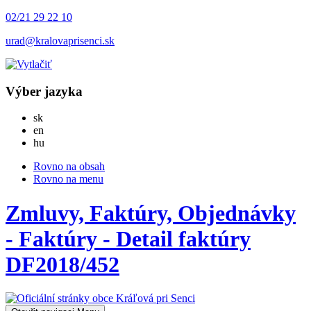
02/21 29 22 10
urad@kralovaprisenci.sk
Výber jazyka
Slovensky
sk
English
en
Magyar
hu
Rovno na obsah
Rovno na menu
Zmluvy, Faktúry, Objednávky
- Faktúry - Detail faktúry
DF2018/452