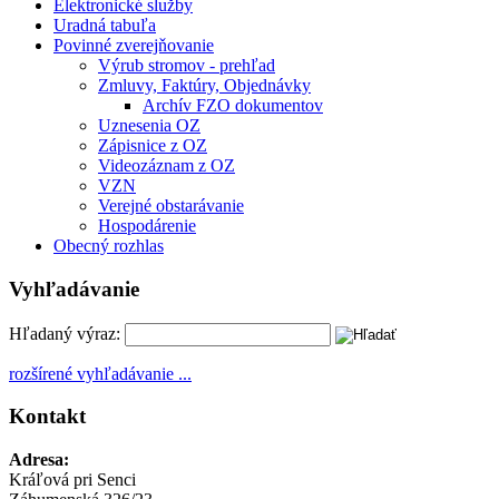
Elektronické služby
Uradná tabuľa
Povinné zverejňovanie
Výrub stromov - prehľad
Zmluvy, Faktúry, Objednávky
Archív FZO dokumentov
Uznesenia OZ
Zápisnice z OZ
Videozáznam z OZ
VZN
Verejné obstarávanie
Hospodárenie
Obecný rozhlas
Vyhľadávanie
Hľadaný výraz:
rozšírené vyhľadávanie ...
Kontakt
Adresa:
Kráľová pri Senci