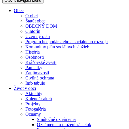
Otevřit navigaci
Menu
Obec
O obci
Štatút obce
OBECNÝ DOM
Cintorín
Územný plán
Program hospodárskeho a sociálneho rozvoja
Komunitný plán sociálnych služieb
História
Osobnosti
Kráľovské zvesti
Pamiatky
Zaujímavosti
Civilná ochrana
Info tabule
Život v obci
Aktuality
Kalendár akcií
Projekty
Fotogaléria
Oznamy
Smútočné oznámenia
Oznámenia o uložení zásielok