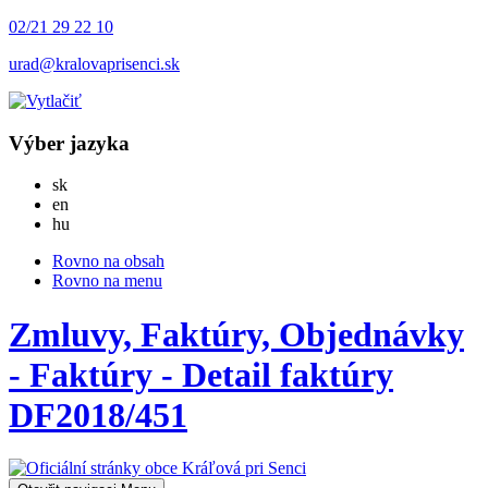
02/21 29 22 10
urad@kralovaprisenci.sk
Výber jazyka
Slovensky
sk
English
en
Magyar
hu
Rovno na obsah
Rovno na menu
Zmluvy, Faktúry, Objednávky
- Faktúry - Detail faktúry
DF2018/451