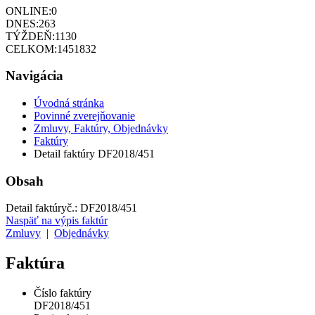
ONLINE:
0
DNES:
263
TÝŽDEŇ:
1130
CELKOM:
1451832
Navigácia
Úvodná stránka
Povinné zverejňovanie
Zmluvy, Faktúry, Objednávky
Faktúry
Detail faktúry DF2018/451
Obsah
Detail faktúry
č.:
DF2018/451
Naspäť na výpis faktúr
Zmluvy
|
Objednávky
Faktúra
Číslo faktúry
DF2018/451