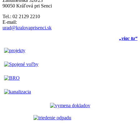
Záhumenská 326/23
90050 Kráľová pri Senci
Tel.: 02 2129 2210
E-mail:
urad@kralovaprisenci.sk
„viac tu“