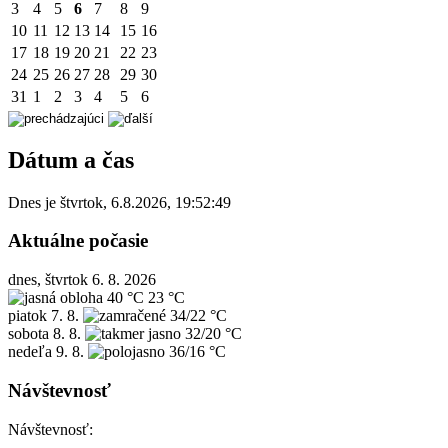
3
4
5
6
7
8
9
10
11
12
13
14
15
16
17
18
19
20
21
22
23
24
25
26
27
28
29
30
31
1
2
3
4
5
6
Dátum a čas
Dnes je
štvrtok
,
6.8.2026
,
19:52:49
Aktuálne počasie
dnes, štvrtok 6. 8. 2026
40 °C
23 °C
piatok
7. 8.
34/22 °C
sobota
8. 8.
32/20 °C
nedeľa
9. 8.
36/16 °C
Návštevnosť
Návštevnosť: