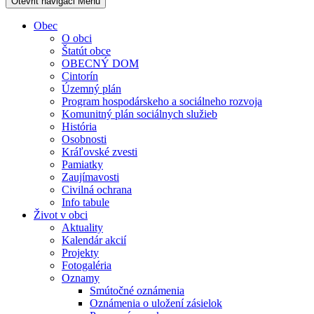
Otevřit navigaci
Menu
Obec
O obci
Štatút obce
OBECNÝ DOM
Cintorín
Územný plán
Program hospodárskeho a sociálneho rozvoja
Komunitný plán sociálnych služieb
História
Osobnosti
Kráľovské zvesti
Pamiatky
Zaujímavosti
Civilná ochrana
Info tabule
Život v obci
Aktuality
Kalendár akcií
Projekty
Fotogaléria
Oznamy
Smútočné oznámenia
Oznámenia o uložení zásielok