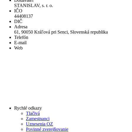
Dodávateľ
STANISLAV, s. r. o.
IČO
44408137
DIČ
Adresa
61, 90050 Kráľová pri Senci, Slovenská republika
Telefón
E-mail
Web
Rychlé odkazy
Tlačivá
Zamestnanci
Uznesenia OZ
Povinné zverejňovanie