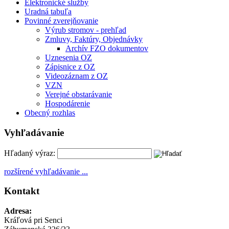
Elektronické služby
Uradná tabuľa
Povinné zverejňovanie
Výrub stromov - prehľad
Zmluvy, Faktúry, Objednávky
Archív FZO dokumentov
Uznesenia OZ
Zápisnice z OZ
Videozáznam z OZ
VZN
Verejné obstarávanie
Hospodárenie
Obecný rozhlas
Vyhľadávanie
Hľadaný výraz:
rozšírené vyhľadávanie ...
Kontakt
Adresa:
Kráľová pri Senci