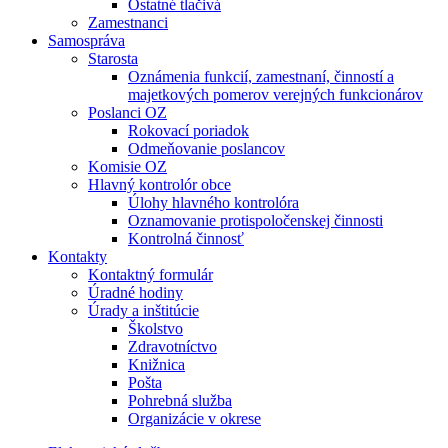
Ostatné tlačivá
Zamestnanci
Samospráva
Starosta
Oznámenia funkcií, zamestnaní, činností a
majetkových pomerov verejných funkcionárov
Poslanci OZ
Rokovací poriadok
Odmeňovanie poslancov
Komisie OZ
Hlavný kontrolór obce
Úlohy hlavného kontrolóra
Oznamovanie protispoločenskej činnosti
Kontrolná činnosť
Kontakty
Kontaktný formulár
Úradné hodiny
Úrady a inštitúcie
Školstvo
Zdravotníctvo
Knižnica
Pošta
Pohrebná služba
Organizácie v okrese