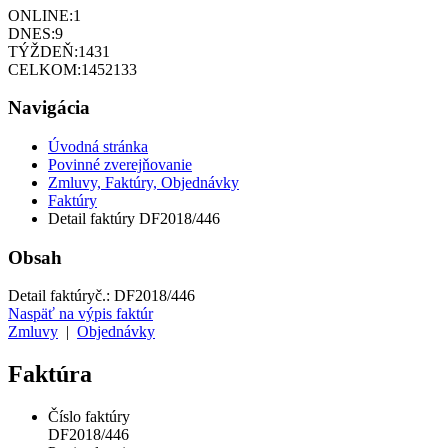
ONLINE:
1
DNES:
9
TÝŽDEŇ:
1431
CELKOM:
1452133
Navigácia
Úvodná stránka
Povinné zverejňovanie
Zmluvy, Faktúry, Objednávky
Faktúry
Detail faktúry DF2018/446
Obsah
Detail faktúry
č.:
DF2018/446
Naspäť na výpis faktúr
Zmluvy
|
Objednávky
Faktúra
Číslo faktúry
DF2018/446