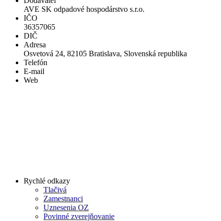
Dodávateľ
AVE SK odpadové hospodárstvo s.r.o.
IČO
36357065
DIČ
Adresa
Osvetová 24, 82105 Bratislava, Slovenská republika
Telefón
E-mail
Web
Rychlé odkazy
Tlačivá
Zamestnanci
Uznesenia OZ
Povinné zverejňovanie