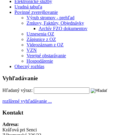
Elektronické služby
Uradná tabuľa
Povinné zverejňovanie
Výrub stromov - prehľad
Zmluvy, Faktúry, Objednávky
Archív FZO dokumentov
Uznesenia OZ
Zápisnice z OZ
Videozáznam z OZ
VZN
Verejné obstarávanie
Hospodárenie
Obecný rozhlas
Vyhľadávanie
Hľadaný výraz:
rozšírené vyhľadávanie ...
Kontakt
Adresa:
Kráľová pri Senci