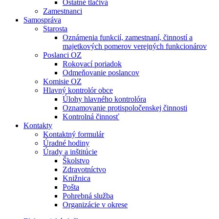
Ostatné tlačivá
Zamestnanci
Samospráva
Starosta
Oznámenia funkcií, zamestnaní, činností a
majetkových pomerov verejných funkcionárov
Poslanci OZ
Rokovací poriadok
Odmeňovanie poslancov
Komisie OZ
Hlavný kontrolór obce
Úlohy hlavného kontrolóra
Oznamovanie protispoločenskej činnosti
Kontrolná činnosť
Kontakty
Kontaktný formulár
Úradné hodiny
Úrady a inštitúcie
Školstvo
Zdravotníctvo
Knižnica
Pošta
Pohrebná služba
Organizácie v okrese