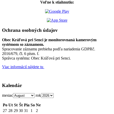
Voľne k stiahnutiu:
Ochrana osobných údajov
Obec Kráľová pri Senci je monitorovnaná kamerovým
systémom so záznamom.
Spracovanie záznamu prebieha podľa nariadenia GDPRč.
2016/679, čl. 6 písm. f.
Správca systému: Obec Kráľová pri Senci.
Viac informácií nájdete tu
Kalendár
mesiac
rok
Po
Ut
St
Št
Pia
So
Ne
27
28
29
30
31
1
2