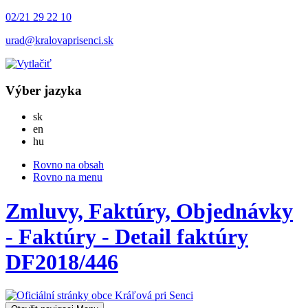
02/21 29 22 10
urad@kralovaprisenci.sk
Výber jazyka
Slovensky
sk
English
en
Magyar
hu
Rovno na obsah
Rovno na menu
Zmluvy, Faktúry, Objednávky
- Faktúry - Detail faktúry
DF2018/446