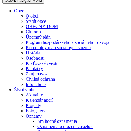
Otevřit navigaci
Menu
Obec
O obci
Štatút obce
OBECNÝ DOM
Cintorín
Územný plán
Program hospodárskeho a sociálneho rozvoja
Komunitný plán sociálnych služieb
História
Osobnosti
Kráľovské zvesti
Pamiatky
Zaujímavosti
Civilná ochrana
Info tabule
Život v obci
Aktuality
Kalendár akcií
Projekty
Fotogaléria
Oznamy
Smútočné oznámenia
Oznámenia o uložení zásielok