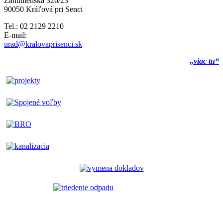
Záhumenská 326/23
90050 Kráľová pri Senci
Tel.: 02 2129 2210
E-mail:
urad@kralovaprisenci.sk
„viac tu“