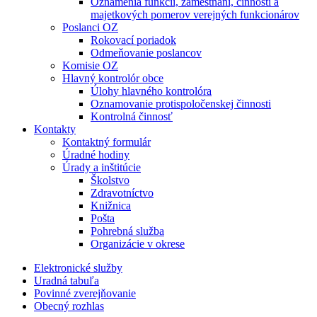
Oznámenia funkcií, zamestnaní, činností a
majetkových pomerov verejných funkcionárov
Poslanci OZ
Rokovací poriadok
Odmeňovanie poslancov
Komisie OZ
Hlavný kontrolór obce
Úlohy hlavného kontrolóra
Oznamovanie protispoločenskej činnosti
Kontrolná činnosť
Kontakty
Kontaktný formulár
Úradné hodiny
Úrady a inštitúcie
Školstvo
Zdravotníctvo
Knižnica
Pošta
Pohrebná služba
Organizácie v okrese
Elektronické služby
Uradná tabuľa
Povinné zverejňovanie
Obecný rozhlas