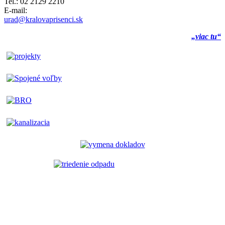
Tel.: 02 2129 2210
E-mail:
urad@kralovaprisenci.sk
„viac tu“