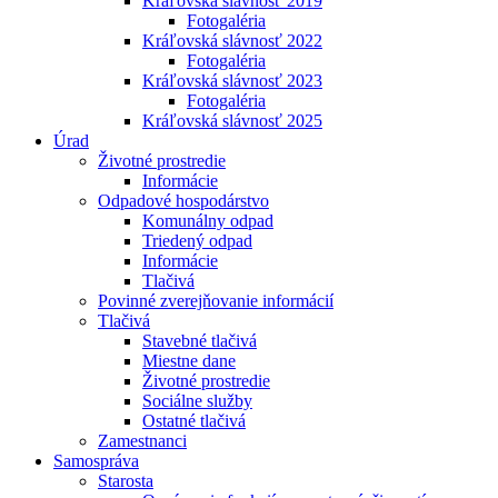
Kráľovská slávnosť 2019
Fotogaléria
Kráľovská slávnosť 2022
Fotogaléria
Kráľovská slávnosť 2023
Fotogaléria
Kráľovská slávnosť 2025
Úrad
Životné prostredie
Informácie
Odpadové hospodárstvo
Komunálny odpad
Triedený odpad
Informácie
Tlačivá
Povinné zverejňovanie informácií
Tlačivá
Stavebné tlačivá
Miestne dane
Životné prostredie
Sociálne služby
Ostatné tlačivá
Zamestnanci
Samospráva
Starosta