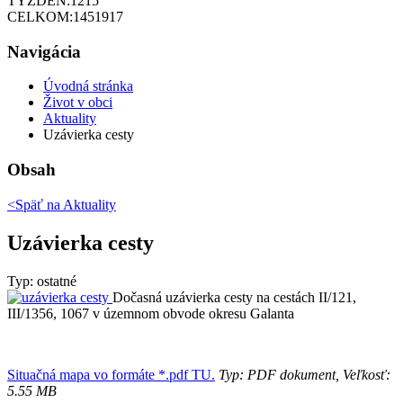
TÝŽDEŇ:
1215
CELKOM:
1451917
Navigácia
Úvodná stránka
Život v obci
Aktuality
Uzávierka cesty
Obsah
<Späť na
Aktuality
Uzávierka cesty
Typ: ostatné
Dočasná uzávierka cesty na cestách II/121,
III/1356, 1067 v územnom obvode okresu Galanta
Situačná mapa vo formáte *.pdf TU.
Typ: PDF dokument, Veľkosť:
5.55 MB