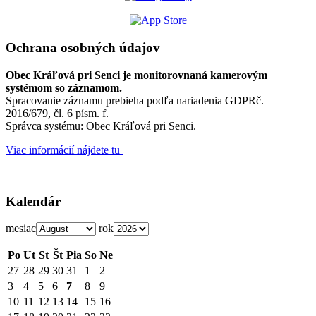
Ochrana osobných údajov
Obec Kráľová pri Senci je monitorovnaná kamerovým
systémom so záznamom.
Spracovanie záznamu prebieha podľa nariadenia GDPRč.
2016/679, čl. 6 písm. f.
Správca systému: Obec Kráľová pri Senci.
Viac informácií nájdete tu
Kalendár
mesiac
rok
Po
Ut
St
Št
Pia
So
Ne
27
28
29
30
31
1
2
3
4
5
6
7
8
9
10
11
12
13
14
15
16