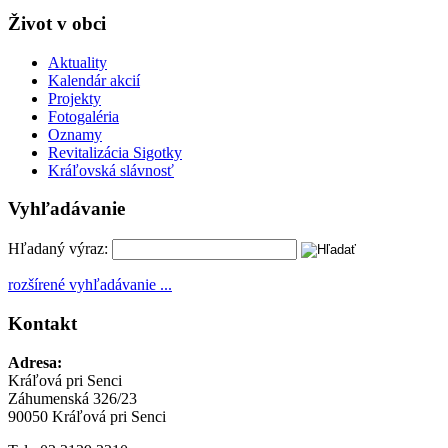
Život v obci
Aktuality
Kalendár akcií
Projekty
Fotogaléria
Oznamy
Revitalizácia Sigotky
Kráľovská slávnosť
Vyhľadávanie
Hľadaný výraz:
rozšírené vyhľadávanie ...
Kontakt
Adresa:
Kráľová pri Senci
Záhumenská 326/23
90050 Kráľová pri Senci