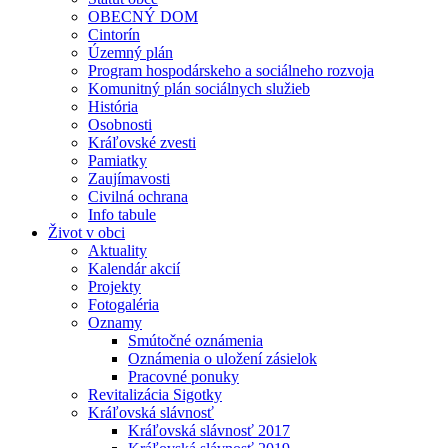
OBECNÝ DOM
Cintorín
Územný plán
Program hospodárskeho a sociálneho rozvoja
Komunitný plán sociálnych služieb
História
Osobnosti
Kráľovské zvesti
Pamiatky
Zaujímavosti
Civilná ochrana
Info tabule
Život v obci
Aktuality
Kalendár akcií
Projekty
Fotogaléria
Oznamy
Smútočné oznámenia
Oznámenia o uložení zásielok
Pracovné ponuky
Revitalizácia Sigotky
Kráľovská slávnosť
Kráľovská slávnosť 2017