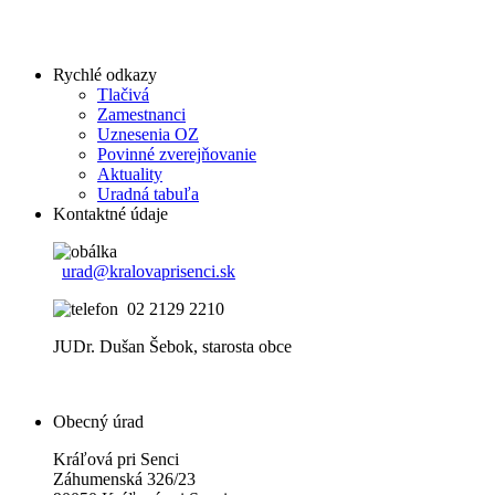
Rychlé odkazy
Tlačivá
Zamestnanci
Uznesenia OZ
Povinné zverejňovanie
Aktuality
Uradná tabuľa
Kontaktné údaje
urad@kralovaprisenci.sk
02 2129 2210
JUDr. Dušan Šebok, starosta obce
Obecný úrad
Kráľová pri Senci
Záhumenská 326/23