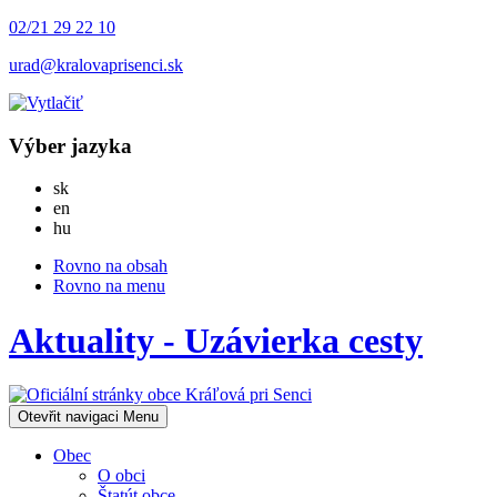
02/21 29 22 10
urad@kralovaprisenci.sk
Výber jazyka
Slovensky
sk
English
en
Magyar
hu
Rovno na obsah
Rovno na menu
Aktuality - Uzávierka cesty
Otevřit navigaci
Menu
Obec
O obci
Štatút obce