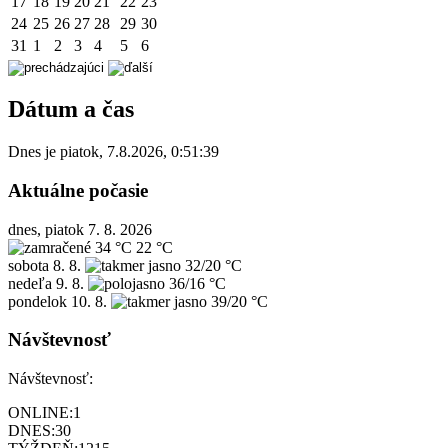
17
18
19
20
21
22
23
24
25
26
27
28
29
30
31
1
2
3
4
5
6
Dátum a čas
Dnes je
piatok
,
7.8.2026
,
0:51:39
Aktuálne počasie
dnes, piatok 7. 8. 2026
34 °C
22 °C
sobota
8. 8.
32/20 °C
nedeľa
9. 8.
36/16 °C
pondelok
10. 8.
39/20 °C
Návštevnosť
Návštevnosť:
ONLINE:
1
DNES:
30