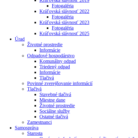
Kráľovská slávnosť 2019
Fotogaléria
Kráľovská slávnosť 2022
Fotogaléria
Kráľovská slávnosť 2023
Fotogaléria
Kráľovská slávnosť 2025
Úrad
Životné prostredie
Informácie
Odpadové hospodárstvo
Komunálny odpad
Triedený odpad
Informácie
Tlačivá
Povinné zverejňovanie informácií
Tlačivá
Stavebné tlačivá
Miestne dane
Životné prostredie
Sociálne služby
Ostatné tlačivá
Zamestnanci
Samospráva
Starosta