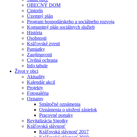
OBECNÝ DOM
Cintorín
Územný plán
Program hospodárskeho a sociálneho rozvoja
Komunitný plán sociálnych služieb
História
Osobnosti
Kráľovské zvesti
Pamiatky
Zaujímavosti
Civilná ochrana
Info tabule
Život v obci
Aktuality
Kalendár akcií
Projekty
Fotogaléria
Oznamy
Smútočné oznámenia
Oznámenia o uložení zásielok
Pracovné ponuky
Revitalizácia Sigotky
Kráľovská slávnosť
Kráľovská slávnosť 2017