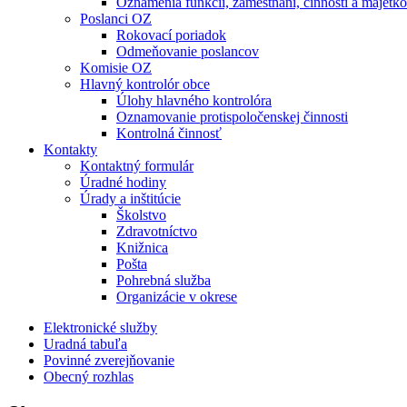
Oznámenia funkcií, zamestnaní, činností a majet
Poslanci OZ
Rokovací poriadok
Odmeňovanie poslancov
Komisie OZ
Hlavný kontrolór obce
Úlohy hlavného kontrolóra
Oznamovanie protispoločenskej činnosti
Kontrolná činnosť
Kontakty
Kontaktný formulár
Úradné hodiny
Úrady a inštitúcie
Školstvo
Zdravotníctvo
Knižnica
Pošta
Pohrebná služba
Organizácie v okrese
Elektronické služby
Uradná tabuľa
Povinné zverejňovanie
Obecný rozhlas