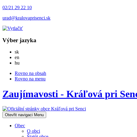
02/21 29 22 10
urad@kralovaprisenci.sk
Výber jazyka
Slovensky
sk
English
en
Magyar
hu
Rovno na obsah
Rovno na menu
Zaujímavosti - Kráľová pri Sen
Otevřit navigaci
Menu
Obec
O obci
Štatút obce