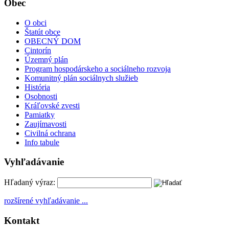
Obec
O obci
Štatút obce
OBECNÝ DOM
Cintorín
Územný plán
Program hospodárskeho a sociálneho rozvoja
Komunitný plán sociálnych služieb
História
Osobnosti
Kráľovské zvesti
Pamiatky
Zaujímavosti
Civilná ochrana
Info tabule
Vyhľadávanie
Hľadaný výraz:
rozšírené vyhľadávanie ...
Kontakt