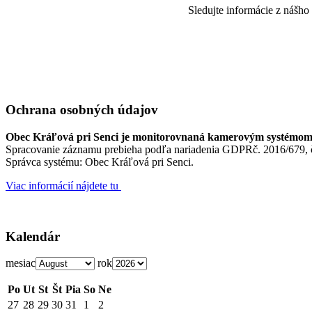
Sledujte informácie z nášho
Ochrana osobných údajov
Obec Kráľová pri Senci je monitorovnaná kamerovým systémo
Spracovanie záznamu prebieha podľa nariadenia GDPRč. 2016/679, čl
Správca systému: Obec Kráľová pri Senci.
Viac informácií nájdete tu
Kalendár
mesiac
rok
Po
Ut
St
Št
Pia
So
Ne
27
28
29
30
31
1
2