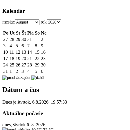
Kalendár
mesiac
rok
Po
Ut
St
Št
Pia
So
Ne
27
28
29
30
31
1
2
3
4
5
6
7
8
9
10
11
12
13
14
15
16
17
18
19
20
21
22
23
24
25
26
27
28
29
30
31
1
2
3
4
5
6
Dátum a čas
Dnes je
štvrtok
,
6.8.2026
,
19:57:33
Aktuálne počasie
dnes, štvrtok 6. 8. 2026
40 °C
23 °C