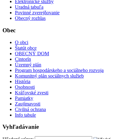
Elektronické služby
Uradná tabuľa
Povinné zverejňovanie
Obecný rozhlas
Obec
O obci
Štatút obce
OBECNÝ DOM
Cintorín
Územný plán
Program hospodárskeho a sociálneho rozvoja
Komunitný plán sociálnych služieb
História
Osobnosti
Kráľovské zvesti
Pamiatky
Zaujímavosti
Civilná ochrana
Info tabule
Vyhľadávanie