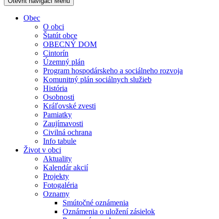
Otevřit navigaci
Menu
Obec
O obci
Štatút obce
OBECNÝ DOM
Cintorín
Územný plán
Program hospodárskeho a sociálneho rozvoja
Komunitný plán sociálnych služieb
História
Osobnosti
Kráľovské zvesti
Pamiatky
Zaujímavosti
Civilná ochrana
Info tabule
Život v obci
Aktuality
Kalendár akcií
Projekty
Fotogaléria
Oznamy
Smútočné oznámenia
Oznámenia o uložení zásielok