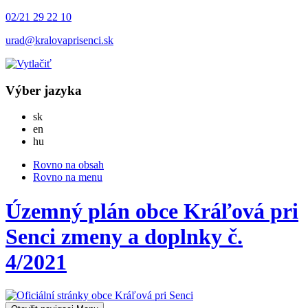
02/21 29 22 10
urad@kralovaprisenci.sk
Výber jazyka
Slovensky
sk
English
en
Magyar
hu
Rovno na obsah
Rovno na menu
Územný plán obce Kráľová pri
Senci zmeny a doplnky č.
4/2021