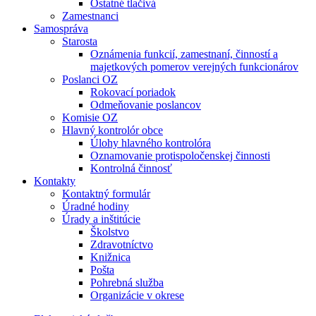
Ostatné tlačivá
Zamestnanci
Samospráva
Starosta
Oznámenia funkcií, zamestnaní, činností a
majetkových pomerov verejných funkcionárov
Poslanci OZ
Rokovací poriadok
Odmeňovanie poslancov
Komisie OZ
Hlavný kontrolór obce
Úlohy hlavného kontrolóra
Oznamovanie protispoločenskej činnosti
Kontrolná činnosť
Kontakty
Kontaktný formulár
Úradné hodiny
Úrady a inštitúcie
Školstvo
Zdravotníctvo
Knižnica
Pošta
Pohrebná služba
Organizácie v okrese