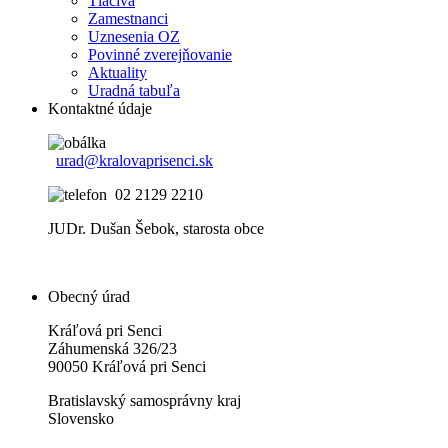
Tlačivá
Zamestnanci
Uznesenia OZ
Povinné zverejňovanie
Aktuality
Uradná tabuľa
Kontaktné údaje
urad@kralovaprisenci.sk
02 2129 2210
JUDr. Dušan Šebok, starosta obce
Obecný úrad
Kráľová pri Senci
Záhumenská 326/23
90050 Kráľová pri Senci
Bratislavský samosprávny kraj
Slovensko