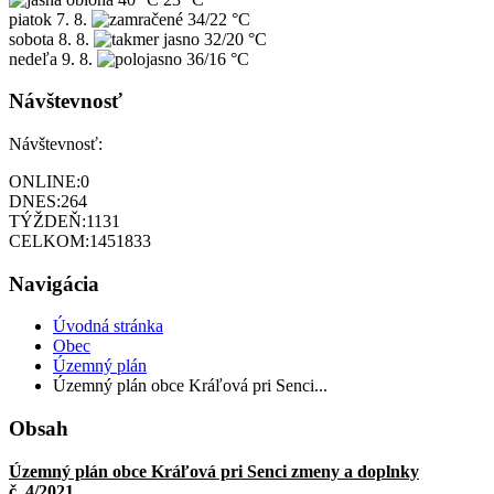
piatok
7. 8.
34/22 °C
sobota
8. 8.
32/20 °C
nedeľa
9. 8.
36/16 °C
Návštevnosť
Návštevnosť:
ONLINE:
0
DNES:
264
TÝŽDEŇ:
1131
CELKOM:
1451833
Navigácia
Úvodná stránka
Obec
Územný plán
Územný plán obce Kráľová pri Senci...
Obsah
Územný plán obce Kráľová pri Senci zmeny a doplnky
č. 4/2021