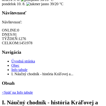
pondelok
10. 8.
39/20 °C
Návštevnosť
Návštevnosť:
ONLINE:
0
DNES:
91
TÝŽDEŇ:
1276
CELKOM:
1451978
Navigácia
Úvodná stránka
Obec
Info tabule
I. Náučný chodník - história Kráľovej a...
Obsah
<Späť na
Info tabule
I. Náučný chodník - história Kráľovej a