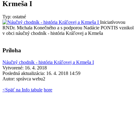
Krmeša I
Typ: ostatné
Iniciatívovou
RNDr. Michala Konečného a s podporou Nadácie PONTIS vznikol
v obci náučný chodník - história Kráľovej a Krmeša
Príloha
Náučný chodník - história Kráľovej a Krmeša I
Vytvorené: 16. 4. 2018
Posledná aktualizácia: 16. 4. 2018 14:59
Autor:
správca webu2
<
Späť na Info tabule
hore