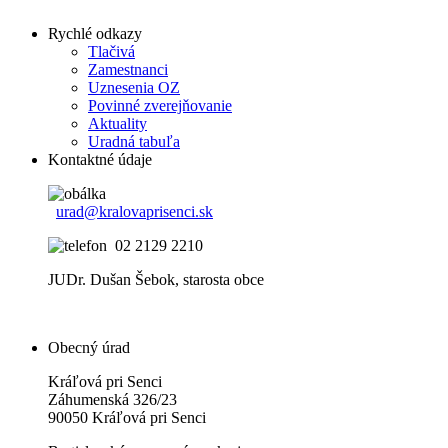
Rychlé odkazy
Tlačivá
Zamestnanci
Uznesenia OZ
Povinné zverejňovanie
Aktuality
Uradná tabuľa
Kontaktné údaje
urad@kralovaprisenci.sk
02 2129 2210
JUDr. Dušan Šebok, starosta obce
Obecný úrad
Kráľová pri Senci
Záhumenská 326/23
90050 Kráľová pri Senci