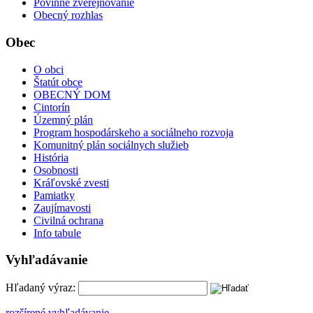
Povinné zverejňovanie
Obecný rozhlas
Obec
O obci
Štatút obce
OBECNÝ DOM
Cintorín
Územný plán
Program hospodárskeho a sociálneho rozvoja
Komunitný plán sociálnych služieb
História
Osobnosti
Kráľovské zvesti
Pamiatky
Zaujímavosti
Civilná ochrana
Info tabule
Vyhľadávanie
Hľadaný výraz:
rozšírené vyhľadávanie ...