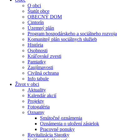
O obci
Štatút obce
OBECNÝ DOM
Cintorín
Územný plán
Program hospodárskeho a sociálneho rozvoja
Komunitný plán sociálnych služieb
História
Osobnosti
Kráľovské zvesti
Pamiatky
Zaujímavosti
Civilná ochrana
Info tabule
Život v obci
Aktuality
Kalendár akcií
Projekty
Fotogaléria
Oznamy
Smútočné oznámenia
Oznámenia o uložení zásielok
Pracovné ponuky
Revitalizácia Sigotky