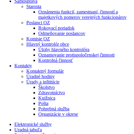
Samospráva
Starosta
Oznámenia funkcií, zamestnaní, činností a
majetkových pomerov verejných funkcionárov
Poslanci OZ
Rokovací poriadok
Odmeňovanie poslancov
Komisie OZ
Hlavný kontrolór obce
Úlohy hlavného kontrolóra
Oznamovanie protispoločenskej činnosti
Kontrolná činnosť
Kontakty
Kontaktný formulár
Úradné hodiny
Úrady a inštitúcie
Školstvo
Zdravotníctvo
Knižnica
Pošta
Pohrebná služba
Organizácie v okrese
Elektronické služby
Uradná tabuľa