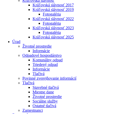
Kráľovská slávnosť
Kráľovská slávnosť 2017
Kráľovská slávnosť 2019
Fotogaléria
Kráľovská slávnosť 2022
Fotogaléria
Kráľovská slávnosť 2023
Fotogaléria
Kráľovská slávnosť 2025
Úrad
Životné prostredie
Informácie
Odpadové hospodárstvo
Komunálny odpad
Triedený odpad
Informácie
Tlačivá
Povinné zverejňovanie informácií
Tlačivá
Stavebné tlačivá
Miestne dane
Životné prostredie
Sociálne služby
Ostatné tlačivá
Zamestnanci