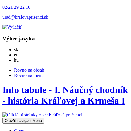
02/21 29 22 10
urad@kralovaprisenci.sk
Výber jazyka
Slovensky
sk
English
en
Magyar
hu
Rovno na obsah
Rovno na menu
Info tabule - I. Náučný chodník
- história Kráľovej a Krmeša I
Otevřit navigaci
Menu
Obec