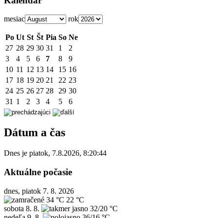
Kalendár
mesiac
rok
Po
Ut
St
Št
Pia
So
Ne
27
28
29
30
31
1
2
3
4
5
6
7
8
9
10
11
12
13
14
15
16
17
18
19
20
21
22
23
24
25
26
27
28
29
30
31
1
2
3
4
5
6
Dátum a čas
Dnes je
piatok
,
7.8.2026
,
8:20:44
Aktuálne počasie
dnes, piatok 7. 8. 2026
34 °C
22 °C
sobota
8. 8.
32/20 °C
nedeľa
9. 8.
36/16 °C