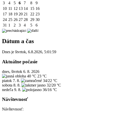
3
4
5
6
7
8
9
10
11
12
13
14
15
16
17
18
19
20
21
22
23
24
25
26
27
28
29
30
31
1
2
3
4
5
6
Dátum a čas
Dnes je
štvrtok
,
6.8.2026
,
5:01:59
Aktuálne počasie
dnes, štvrtok 6. 8. 2026
40 °C
23 °C
piatok
7. 8.
34/22 °C
sobota
8. 8.
32/20 °C
nedeľa
9. 8.
36/16 °C
Návštevnosť
Návštevnosť: