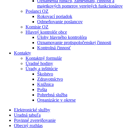
Oznámenia funkcií, zamestnaní, činností a
majetkových pomerov verejných funkcionárov
Poslanci OZ
Rokovací poriadok
Odmeňovanie poslancov
Komisie OZ
Hlavný kontrolór obce
Úlohy hlavného kontrolóra
Oznamovanie protispoločenskej činnosti
Kontrolná činnosť
Kontakty
Kontaktný formulár
Úradné hodiny
Úrady a inštitúcie
Školstvo
Zdravotníctvo
Knižnica
Pošta
Pohrebná služba
Organizácie v okrese
Elektronické služby
Uradná tabuľa
Povinné zverejňovanie
Obecný rozhlas