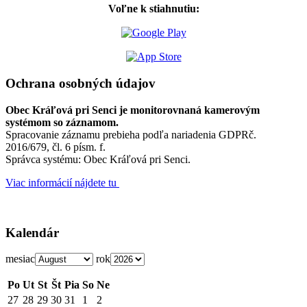
Voľne k stiahnutiu:
Ochrana osobných údajov
Obec Kráľová pri Senci je monitorovnaná kamerovým
systémom so záznamom.
Spracovanie záznamu prebieha podľa nariadenia GDPRč.
2016/679, čl. 6 písm. f.
Správca systému: Obec Kráľová pri Senci.
Viac informácií nájdete tu
Kalendár
mesiac
rok
Po
Ut
St
Št
Pia
So
Ne
27
28
29
30
31
1
2