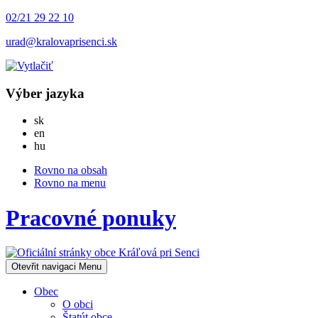
02/21 29 22 10
urad@kralovaprisenci.sk
Výber jazyka
Slovensky
sk
English
en
Magyar
hu
Rovno na obsah
Rovno na menu
Pracovné ponuky
Otevřit navigaci
Menu
Obec
O obci
Štatút obce