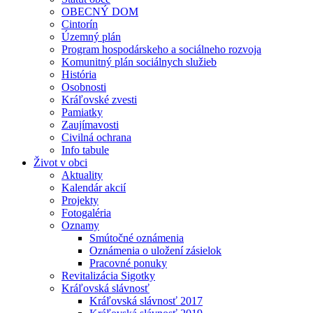
OBECNÝ DOM
Cintorín
Územný plán
Program hospodárskeho a sociálneho rozvoja
Komunitný plán sociálnych služieb
História
Osobnosti
Kráľovské zvesti
Pamiatky
Zaujímavosti
Civilná ochrana
Info tabule
Život v obci
Aktuality
Kalendár akcií
Projekty
Fotogaléria
Oznamy
Smútočné oznámenia
Oznámenia o uložení zásielok
Pracovné ponuky
Revitalizácia Sigotky
Kráľovská slávnosť
Kráľovská slávnosť 2017