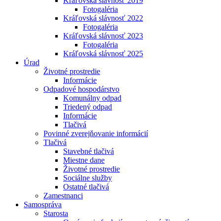
Kráľovská slávnosť 2019
Fotogaléria
Kráľovská slávnosť 2022
Fotogaléria
Kráľovská slávnosť 2023
Fotogaléria
Kráľovská slávnosť 2025
Úrad
Životné prostredie
Informácie
Odpadové hospodárstvo
Komunálny odpad
Triedený odpad
Informácie
Tlačivá
Povinné zverejňovanie informácií
Tlačivá
Stavebné tlačivá
Miestne dane
Životné prostredie
Sociálne služby
Ostatné tlačivá
Zamestnanci
Samospráva
Starosta