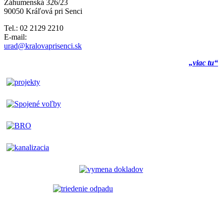
Záhumenská 326/23
90050 Kráľová pri Senci
Tel.: 02 2129 2210
E-mail:
urad@kralovaprisenci.sk
„viac tu“