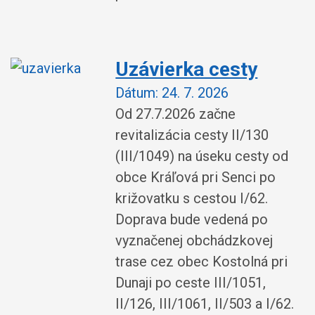
Uzávierka cesty
Dátum:
24. 7. 2026
Od 27.7.2026 začne
revitalizácia cesty II/130
(III/1049) na úseku cesty od
obce Kráľová pri Senci po
križovatku s cestou I/62.
Doprava bude vedená po
vyznačenej obchádzkovej
trase cez obec Kostolná pri
Dunaji po ceste III/1051,
II/126, III/1061, II/503 a I/62.