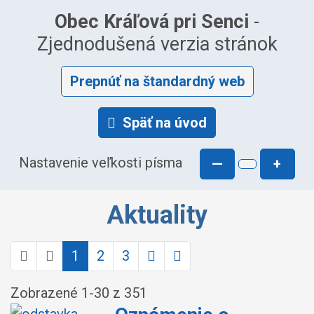
Obec Kráľová pri Senci
-
Zjednodušená verzia stránok
Prepnúť na štandardný web
Späť na úvod
Nastavenie veľkosti písma
—
+
Aktuality
1
2
3
Zobrazené
1
-
30
z 351