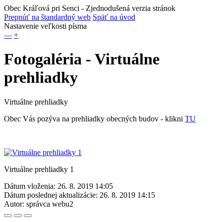
Obec Kráľová pri Senci
- Zjednodušená verzia stránok
Prepnúť na štandardný web
Späť na úvod
Nastavenie veľkosti písma
—
+
Fotogaléria - Virtuálne
prehliadky
Virtuálne prehliadky
Obec Vás pozýva na prehliadky obecných budov - klikni
TU
Virtuálne prehliadky 1
Dátum vloženia:
26. 8. 2019 14:05
Dátum poslednej aktualizácie:
26. 8. 2019 14:15
Autor:
správca webu2