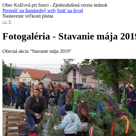
Obec Kráľová pri Senci
- Zjednodušená verzia stránok
Prepnúť na štandardný web
Späť na úvod
Nastavenie veľkosti písma
—
+
Fotogaléria - Stavanie mája 201
Obecná akcia "Stavanie mája 2019"