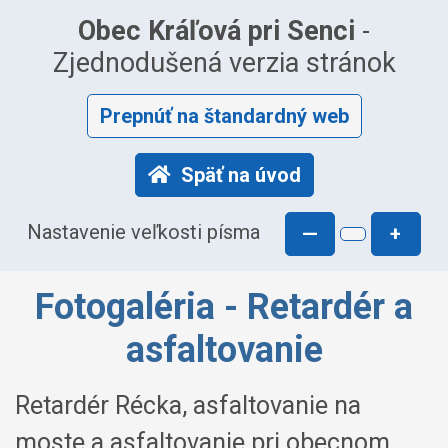
Obec Kráľová pri Senci
-
Zjednodušená verzia stránok
Prepnúť na štandardný web
Späť na úvod
Nastavenie veľkosti písma
—
+
Fotogaléria - Retardér a
asfaltovanie
Retardér Récka, asfaltovanie na
moste a asfaltovanie pri obecnom