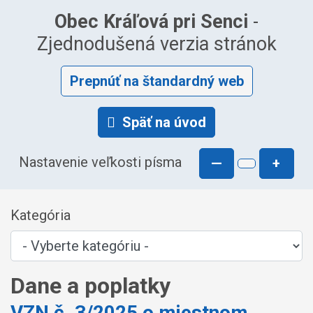
Obec Kráľová pri Senci
-
Zjednodušená verzia stránok
Prepnúť na štandardný web
Späť na úvod
Nastavenie veľkosti písma
—
+
Kategória
Dane a poplatky
VZN č. 3/2025 o miestnom