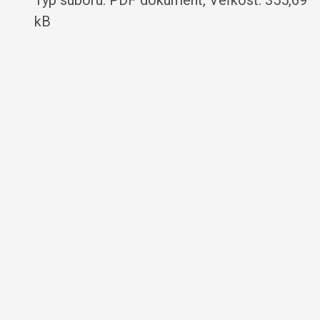
kB
VZN č. 4/2015 Požiarny poriadok
obce
42015 VZN Požiarny poriadok obce.pdf
Typ súboru: PDF dokument, Veľkosť: 380,1
kB
VZN č. 6/2017 o cintorínskom
poriadku
6_2017 VZN ocintorínskych poplatkoch.pdf
Typ súboru: PDF dokument, Veľkosť: 206,12
kB
VZN č. 3/2017 o vylepovaní