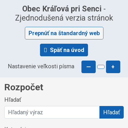
Obec Kráľová pri Senci
-
Zjednodušená verzia stránok
Prepnúť na štandardný web
Späť na úvod
Nastavenie veľkosti písma
—
+
Rozpočet
Hľadať
Hľadať