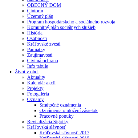
OBECNÝ DOM
Cintorín
Územný plán
Program hospodárskeho a sociálneho rozvoja
Komunitný plán sociálnych služieb
História
Osobnosti
Kráľovské zvesti
Pamiatky
Zaujímavosti
Civilná ochrana
Info tabule
Život v obci
Aktuality
Kalendár akcií
Projekty
Fotogaléria
Oznamy
Smútočné oznámenia
Oznámenia o uložení zásielok
Pracovné ponuky
Revitalizácia Sigotky
Kráľovská slávnosť
Kráľovská slávnosť 2017