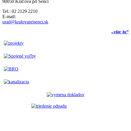
90050 Kráľová pri Senci
Tel.: 02 2129 2210
E-mail:
urad@kralovaprisenci.sk
„viac tu“