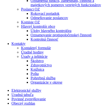
Oznámenia funkcií, zamestnaní, činností a
majetkových pomerov verejných funkcionárov
Poslanci OZ
Rokovací poriadok
Odmeňovanie poslancov
Komisie OZ
Hlavný kontrolór obce
Úlohy hlavného kontrolóra
Oznamovanie protispoločenskej činnosti
Kontrolná činnosť
Kontakty
Kontaktný formulár
Úradné hodiny
Úrady a inštitúcie
Školstvo
Zdravotníctvo
Knižnica
Pošta
Pohrebná služba
Organizácie v okrese
Elektronické služby
Uradná tabuľa
Povinné zverejňovanie
Obecný rozhlas