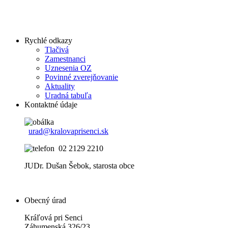
Rychlé odkazy
Tlačivá
Zamestnanci
Uznesenia OZ
Povinné zverejňovanie
Aktuality
Uradná tabuľa
Kontaktné údaje
urad@kralovaprisenci.sk
02 2129 2210
JUDr. Dušan Šebok, starosta obce
Obecný úrad
Kráľová pri Senci
Záhumenská 326/23