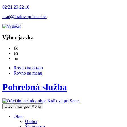
02/21 29 22 10
urad@kralovaprisenci.sk
Výber jazyka
Slovensky
sk
English
en
Magyar
hu
Rovno na obsah
Rovno na menu
Pohrebná služba
Otevřit navigaci
Menu
Obec
O obci
Štatút obce