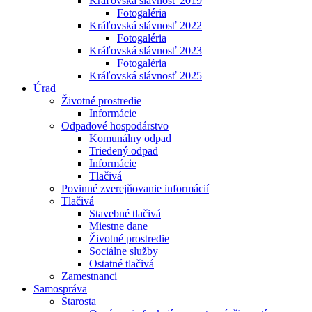
Kráľovská slávnosť 2019
Fotogaléria
Kráľovská slávnosť 2022
Fotogaléria
Kráľovská slávnosť 2023
Fotogaléria
Kráľovská slávnosť 2025
Úrad
Životné prostredie
Informácie
Odpadové hospodárstvo
Komunálny odpad
Triedený odpad
Informácie
Tlačivá
Povinné zverejňovanie informácií
Tlačivá
Stavebné tlačivá
Miestne dane
Životné prostredie
Sociálne služby
Ostatné tlačivá
Zamestnanci
Samospráva
Starosta