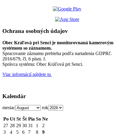
Ochrana osobných údajov
Obec Kráľová pri Senci je monitorovnaná kamerovým
systémom so záznamom.
Spracovanie záznamu prebieha podľa nariadenia GDPRč.
2016/679, čl. 6 písm. f.
Správca systému: Obec Kráľová pri Senci.
Viac informácií nájdete tu
Kalendár
mesiac
rok
Po
Ut
St
Št
Pia
So
Ne
27
28
29
30
31
1
2
3
4
5
6
7
8
9