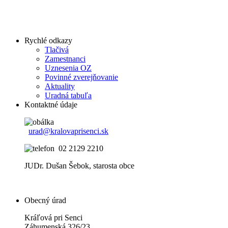
Rychlé odkazy
Tlačivá
Zamestnanci
Uznesenia OZ
Povinné zverejňovanie
Aktuality
Uradná tabuľa
Kontaktné údaje
urad@kralovaprisenci.sk
02 2129 2210
JUDr. Dušan Šebok, starosta obce
Obecný úrad
Kráľová pri Senci
Záhumenská 326/23