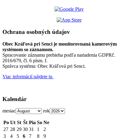
Ochrana osobných údajov
Obec Kráľová pri Senci je monitorovnaná kamerovým
systémom so záznamom.
Spracovanie záznamu prebieha podľa nariadenia GDPRč.
2016/679, čl. 6 písm. f.
Správca systému: Obec Kráľová pri Senci.
Viac informácií nájdete tu
Kalendár
mesiac
rok
Po
Ut
St
Št
Pia
So
Ne
27
28
29
30
31
1
2
3
4
5
6
7
8
9