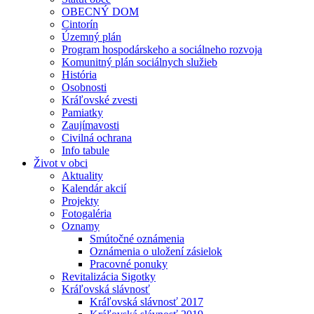
OBECNÝ DOM
Cintorín
Územný plán
Program hospodárskeho a sociálneho rozvoja
Komunitný plán sociálnych služieb
História
Osobnosti
Kráľovské zvesti
Pamiatky
Zaujímavosti
Civilná ochrana
Info tabule
Život v obci
Aktuality
Kalendár akcií
Projekty
Fotogaléria
Oznamy
Smútočné oznámenia
Oznámenia o uložení zásielok
Pracovné ponuky
Revitalizácia Sigotky
Kráľovská slávnosť
Kráľovská slávnosť 2017