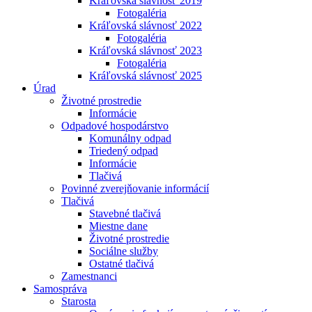
Kráľovská slávnosť 2019
Fotogaléria
Kráľovská slávnosť 2022
Fotogaléria
Kráľovská slávnosť 2023
Fotogaléria
Kráľovská slávnosť 2025
Úrad
Životné prostredie
Informácie
Odpadové hospodárstvo
Komunálny odpad
Triedený odpad
Informácie
Tlačivá
Povinné zverejňovanie informácií
Tlačivá
Stavebné tlačivá
Miestne dane
Životné prostredie
Sociálne služby
Ostatné tlačivá
Zamestnanci
Samospráva
Starosta