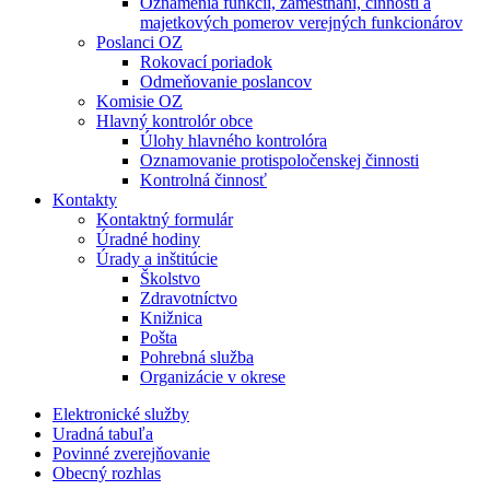
Oznámenia funkcií, zamestnaní, činností a
majetkových pomerov verejných funkcionárov
Poslanci OZ
Rokovací poriadok
Odmeňovanie poslancov
Komisie OZ
Hlavný kontrolór obce
Úlohy hlavného kontrolóra
Oznamovanie protispoločenskej činnosti
Kontrolná činnosť
Kontakty
Kontaktný formulár
Úradné hodiny
Úrady a inštitúcie
Školstvo
Zdravotníctvo
Knižnica
Pošta
Pohrebná služba
Organizácie v okrese
Elektronické služby
Uradná tabuľa
Povinné zverejňovanie
Obecný rozhlas