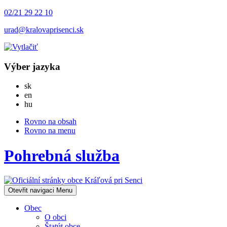
02/21 29 22 10
urad@kralovaprisenci.sk
Výber jazyka
Slovensky
sk
English
en
Magyar
hu
Rovno na obsah
Rovno na menu
Pohrebná služba
Otevřit navigaci
Menu
Obec
O obci
Štatút obce