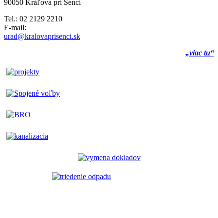
90050 Kráľová pri Senci
Tel.: 02 2129 2210
E-mail:
urad@kralovaprisenci.sk
„viac tu“