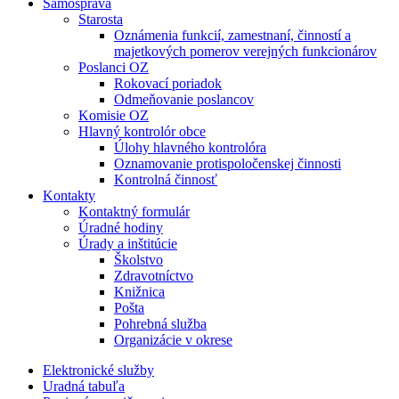
Samospráva
Starosta
Oznámenia funkcií, zamestnaní, činností a
majetkových pomerov verejných funkcionárov
Poslanci OZ
Rokovací poriadok
Odmeňovanie poslancov
Komisie OZ
Hlavný kontrolór obce
Úlohy hlavného kontrolóra
Oznamovanie protispoločenskej činnosti
Kontrolná činnosť
Kontakty
Kontaktný formulár
Úradné hodiny
Úrady a inštitúcie
Školstvo
Zdravotníctvo
Knižnica
Pošta
Pohrebná služba
Organizácie v okrese
Elektronické služby
Uradná tabuľa