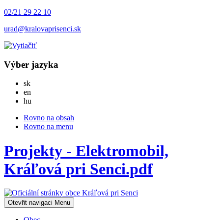
02/21 29 22 10
urad@kralovaprisenci.sk
Výber jazyka
Slovensky
sk
English
en
Magyar
hu
Rovno na obsah
Rovno na menu
Projekty - Elektromobil,
Kráľová pri Senci.pdf
Otevřit navigaci
Menu
Obec