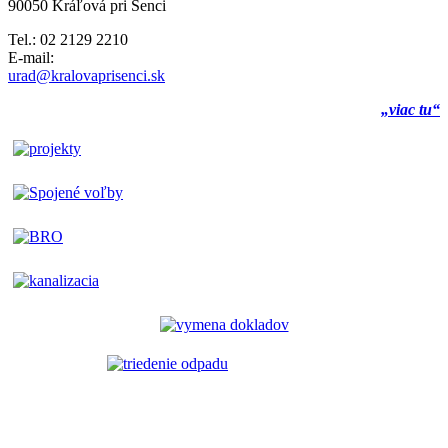
90050 Kráľová pri Senci
Tel.: 02 2129 2210
E-mail:
urad@kralovaprisenci.sk
„viac tu“