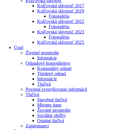
Kráľovská slávnosť
Kráľovská slávnosť 2017
Kráľovská slávnosť 2019
Fotogaléria
Kráľovská slávnosť 2022
Fotogaléria
Kráľovská slávnosť 2023
Fotogaléria
Kráľovská slávnosť 2025
Úrad
Životné prostredie
Informácie
Odpadové hospodárstvo
Komunálny odpad
Triedený odpad
Informácie
Tlačivá
Povinné zverejňovanie informácií
Tlačivá
Stavebné tlačivá
Miestne dane
Životné prostredie
Sociálne služby
Ostatné tlačivá
Zamestnanci