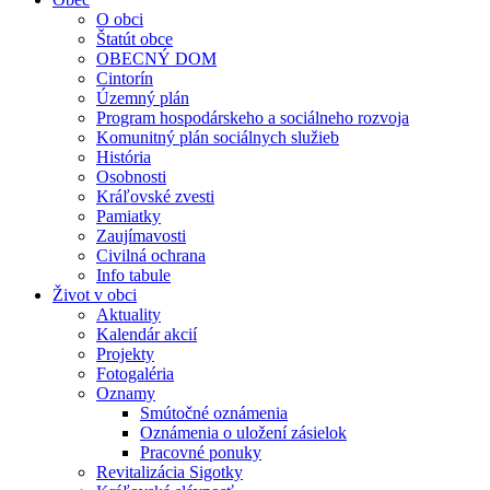
O obci
Štatút obce
OBECNÝ DOM
Cintorín
Územný plán
Program hospodárskeho a sociálneho rozvoja
Komunitný plán sociálnych služieb
História
Osobnosti
Kráľovské zvesti
Pamiatky
Zaujímavosti
Civilná ochrana
Info tabule
Život v obci
Aktuality
Kalendár akcií
Projekty
Fotogaléria
Oznamy
Smútočné oznámenia
Oznámenia o uložení zásielok
Pracovné ponuky
Revitalizácia Sigotky