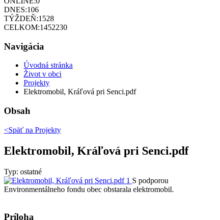
ONLINE:
0
DNES:
106
TÝŽDEŇ:
1528
CELKOM:
1452230
Navigácia
Úvodná stránka
Život v obci
Projekty
Elektromobil, Kráľová pri Senci.pdf
Obsah
<Späť na
Projekty
Elektromobil, Kráľová pri Senci.pdf
Typ: ostatné
S podporou
Environmentálneho fondu obec obstarala elektromobil.
Príloha