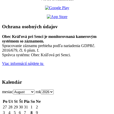
Ochrana osobných údajov
Obec Kráľová pri Senci je monitorovnaná kamerovým
systémom so záznamom.
Spracovanie záznamu prebieha podľa nariadenia GDPRč.
2016/679, čl. 6 písm. f.
Správca systému: Obec Kráľová pri Senci.
Viac informácií nájdete tu
Kalendár
mesiac
rok
Po
Ut
St
Št
Pia
So
Ne
27
28
29
30
31
1
2
3
4
5
6
7
8
9