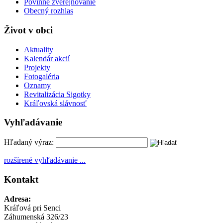
Povinné zverejňovanie
Obecný rozhlas
Život v obci
Aktuality
Kalendár akcií
Projekty
Fotogaléria
Oznamy
Revitalizácia Sigotky
Kráľovská slávnosť
Vyhľadávanie
Hľadaný výraz:
rozšírené vyhľadávanie ...
Kontakt
Adresa:
Kráľová pri Senci
Záhumenská 326/23