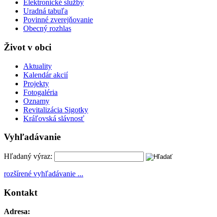
Elektronické služby
Uradná tabuľa
Povinné zverejňovanie
Obecný rozhlas
Život v obci
Aktuality
Kalendár akcií
Projekty
Fotogaléria
Oznamy
Revitalizácia Sigotky
Kráľovská slávnosť
Vyhľadávanie
Hľadaný výraz:
rozšírené vyhľadávanie ...
Kontakt
Adresa: