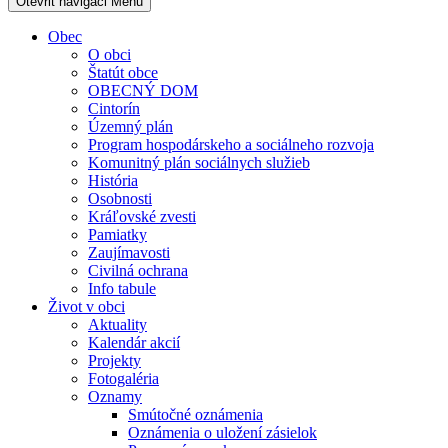
Otevřit navigaci
Menu
Obec
O obci
Štatút obce
OBECNÝ DOM
Cintorín
Územný plán
Program hospodárskeho a sociálneho rozvoja
Komunitný plán sociálnych služieb
História
Osobnosti
Kráľovské zvesti
Pamiatky
Zaujímavosti
Civilná ochrana
Info tabule
Život v obci
Aktuality
Kalendár akcií
Projekty
Fotogaléria
Oznamy
Smútočné oznámenia
Oznámenia o uložení zásielok