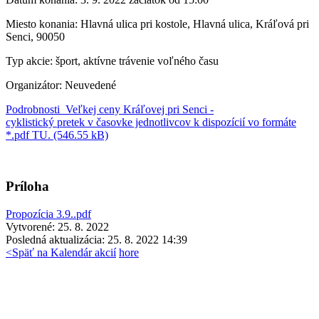
Miesto konania:
Hlavná ulica pri kostole, Hlavná ulica, Kráľová pri
Senci, 90050
Typ akcie:
šport, aktívne trávenie voľného času
Organizátor:
Neuvedené
Podrobnosti Veľkej ceny Kráľovej pri Senci -
cyklistický pretek v časovke jednotlivcov k dispozícií vo formáte
*.pdf TU. (546.55 kB)
Príloha
Propozícia 3.9..pdf
Vytvorené: 25. 8. 2022
Posledná aktualizácia: 25. 8. 2022 14:39
<
Späť na Kalendár akcií
hore