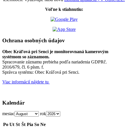
Voľne k stiahnutiu:
Ochrana osobných údajov
Obec Kráľová pri Senci je monitorovnaná kamerovým
systémom so záznamom.
Spracovanie záznamu prebieha podľa nariadenia GDPRč.
2016/679, čl. 6 písm. f.
Správca systému: Obec Kráľová pri Senci.
Viac informácií nájdete tu
Kalendár
mesiac
rok
Po
Ut
St
Št
Pia
So
Ne