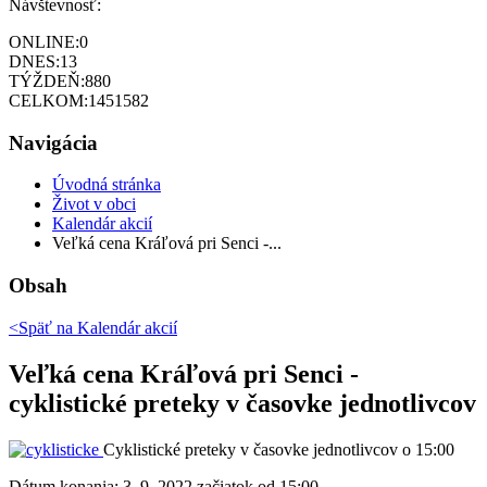
Návštevnosť:
ONLINE:
0
DNES:
13
TÝŽDEŇ:
880
CELKOM:
1451582
Navigácia
Úvodná stránka
Život v obci
Kalendár akcií
Veľká cena Kráľová pri Senci -...
Obsah
<Späť na
Kalendár akcií
Veľká cena Kráľová pri Senci -
cyklistické preteky v časovke jednotlivcov
Cyklistické preteky v časovke jednotlivcov o 15:00
Dátum konania:
3. 9. 2022 začiatok od 15:00