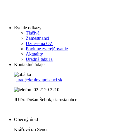
Rychlé odkazy
Tlačivá
Zamestnanci
Uznesenia OZ
Povinné zverejňovanie
Aktuality
Uradná tabuľa
Kontaktné údaje
urad@kralovaprisenci.sk
02 2129 2210
JUDr. Dušan Šebok, starosta obce
Obecný úrad
Kráľová pri Senci