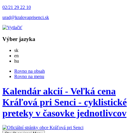
02/21 29 22 10
urad@kralovaprisenci.sk
Výber jazyka
Slovensky
sk
English
en
Magyar
hu
Rovno na obsah
Rovno na menu
Kalendár akcií - Veľká cena
Kráľová pri Senci - cyklistické
preteky v časovke jednotlivcov