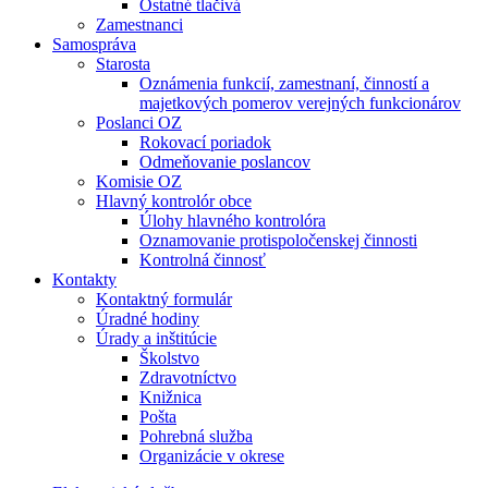
Ostatné tlačivá
Zamestnanci
Samospráva
Starosta
Oznámenia funkcií, zamestnaní, činností a
majetkových pomerov verejných funkcionárov
Poslanci OZ
Rokovací poriadok
Odmeňovanie poslancov
Komisie OZ
Hlavný kontrolór obce
Úlohy hlavného kontrolóra
Oznamovanie protispoločenskej činnosti
Kontrolná činnosť
Kontakty
Kontaktný formulár
Úradné hodiny
Úrady a inštitúcie
Školstvo
Zdravotníctvo
Knižnica
Pošta
Pohrebná služba
Organizácie v okrese