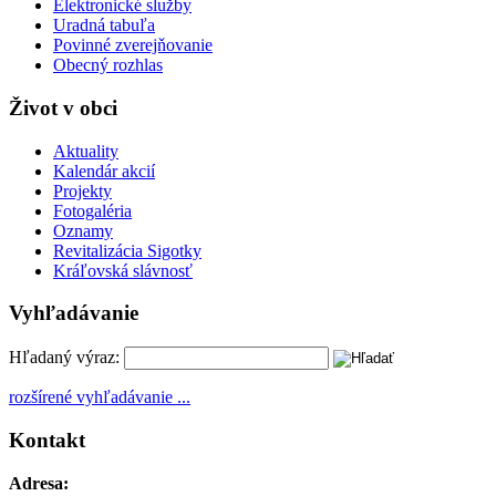
Elektronické služby
Uradná tabuľa
Povinné zverejňovanie
Obecný rozhlas
Život v obci
Aktuality
Kalendár akcií
Projekty
Fotogaléria
Oznamy
Revitalizácia Sigotky
Kráľovská slávnosť
Vyhľadávanie
Hľadaný výraz:
rozšírené vyhľadávanie ...
Kontakt
Adresa: