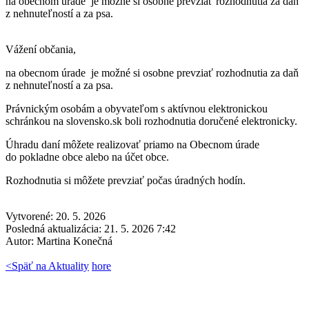
na obecnom úrade je možné si osobne prevziať rozhodnutia za daň
z nehnuteľností a za psa.
Vážení občania,
na obecnom úrade
je možné si osobne prevziať rozhodnutia za daň
z nehnuteľností a za psa.
Právnickým osobám a obyvateľom s aktívnou elektronickou
schránkou na slovensko.sk boli rozhodnutia doručené elektronicky.
Úhradu daní môžete realizovať priamo na Obecnom úrade
do pokladne obce alebo na účet obce.
Rozhodnutia si môžete prevziať počas úradných hodín.
Vytvorené: 20. 5. 2026
Posledná aktualizácia: 21. 5. 2026 7:42
Autor:
Martina Konečná
<
Späť na Aktuality
hore