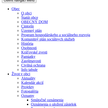
Otevřit navigaci
Menu
Obec
O obci
Štatút obce
OBECNÝ DOM
Cintorín
Územný plán
Program hospodárskeho a sociálneho rozvoja
Komunitný plán sociálnych služieb
História
Osobnosti
Kráľovské zvesti
Pamiatky
Zaujímavosti
Civilná ochrana
Info tabule
Život v obci
Aktuality
Kalendár akcií
Projekty
Fotogaléria
Oznamy
Smútočné oznámenia
Oznámenia o uložení zásielok