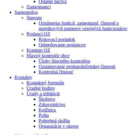
Ostatné tlačivá
Zamestnanci
Samospráva
Starosta
Oznámenia funkcií, zamestnaní, činností a
majetkových pomerov verejných funkcionárov
Poslanci OZ
Rokovací poriadok
Odmeňovanie poslancov
Komisie OZ
Hlavný kontrolór obce
Úlohy hlavného kontrolóra
Oznamovanie protispoločenskej činnosti
Kontrolná činnosť
Kontakty
Kontaktný formulár
Úradné hodiny
Úrady a inštitúcie
Školstvo
Zdravotníctvo
Knižnica
Pošta
Pohrebná služba
Organizácie v okrese