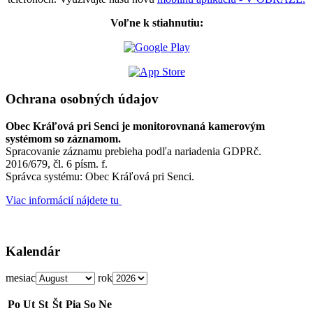
Voľne k stiahnutiu:
Ochrana osobných údajov
Obec Kráľová pri Senci je monitorovnaná kamerovým
systémom so záznamom.
Spracovanie záznamu prebieha podľa nariadenia GDPRč.
2016/679, čl. 6 písm. f.
Správca systému: Obec Kráľová pri Senci.
Viac informácií nájdete tu
Kalendár
mesiac
rok
Po
Ut
St
Št
Pia
So
Ne