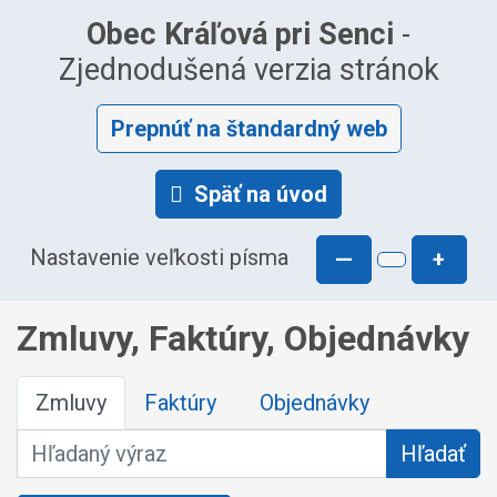
Obec Kráľová pri Senci
-
Zjednodušená verzia stránok
Prepnúť na štandardný web
Späť na úvod
Nastavenie veľkosti písma
—
+
Zmluvy, Faktúry, Objednávky
Zmluvy
Faktúry
Objednávky
Hľadaný výraz
Hľadať